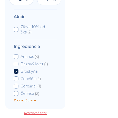
Akcie
Zľava 10% od
3ks
(
2
)
Ingrediencia
Ananás
(
3
)
Bazový kvet
(
1
)
Broskyňa
Čerešňa
(
4
)
Čerešňa
(
1
)
Černica
(
2
)
Zobraziť viac
Resetovať filter