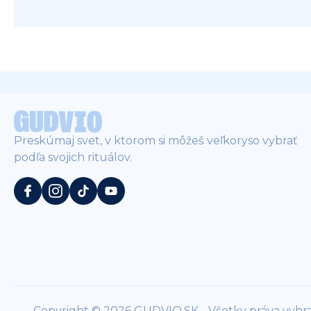
Preskúmaj svet, v ktorom si môžeš veľkoryso vybrať
podľa svojich rituálov.
Copyright © 2026 GUDVIO.SK - Všetky práva vyhr