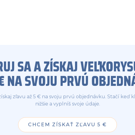
RUJ SA A ZÍSKAJ VEĽKORYS
5€ NA SVOJU PRVÚ OBJEDN
 získaj zľavu až 5 € na svoju prvú objednávku. Stačí keď kl
nižšie a vyplníš svoje údaje.
CHCEM ZÍSKAŤ ZĽAVU 5 €