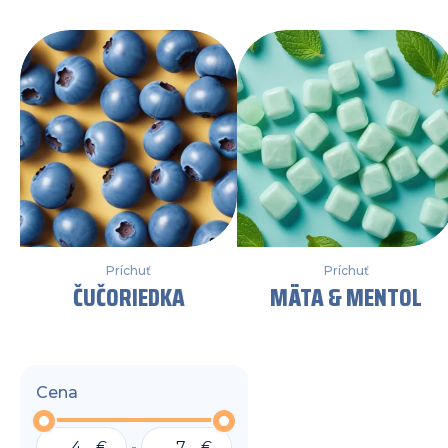
Príchuť
Príchuť
ČUČORIEDKA
MÄTA & MENTOL
Cena
-
€
€