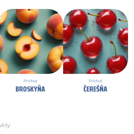
Príchuť
Príchuť
BROSKYŇA
ČEREŠŇA
ukty