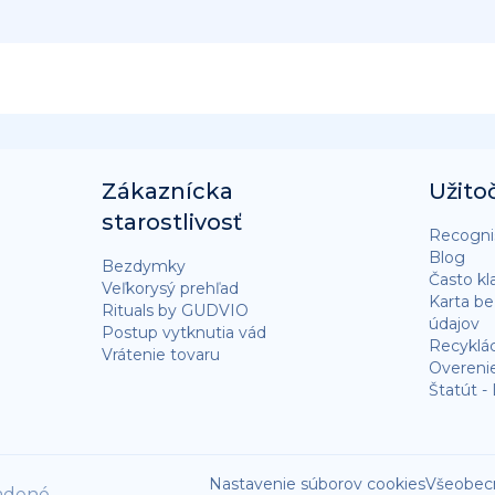
Zákaznícka
Užito
starostlivosť
Recognis
Blog
Bezdymky
Často kl
Veľkorysý prehľad
Karta b
Rituals by GUDVIO
údajov
Postup vytknutia vád
Recyklá
Vrátenie tovaru
Overeni
Štatút -
Nastavenie súborov cookies
Všeobec
adené.