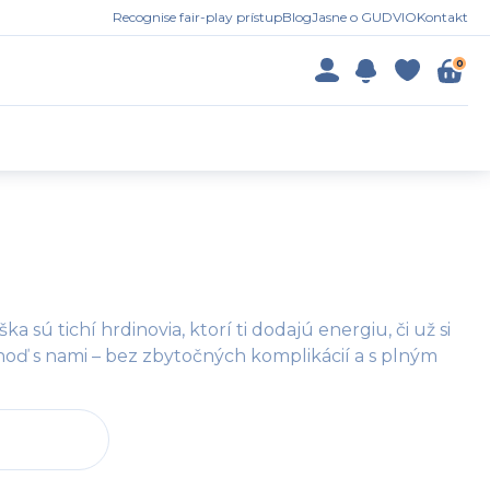
Recognise fair-play prístup
Blog
Jasne o GUDVIO
Kontakt
0
 sú tichí hrdinovia, ktorí ti dodajú energiu, či už si
hoď s nami – bez zbytočných komplikácií a s plným