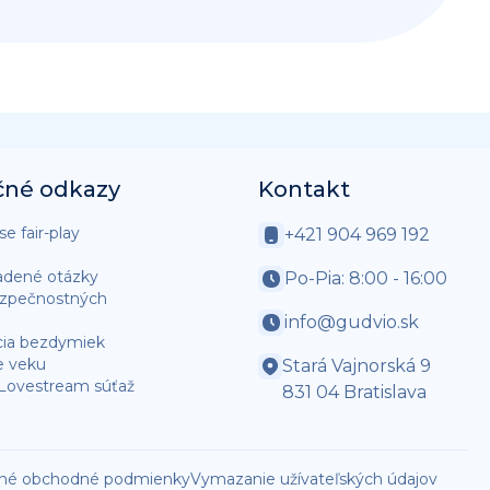
čné odkazy
Kontakt
e fair-play
+421 904 969 192
adené otázky
Po-Pia: 8:00 - 16:00
ezpečnostných
info@gudvio.sk
cia bezdymiek
e veku
Stará Vajnorská 9
 Lovestream súťaž
831 04 Bratislava
né obchodné podmienky
Vymazanie užívateľských údajov