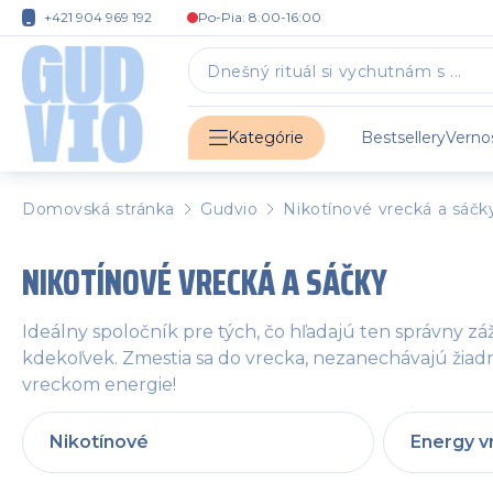
+421 904 969 192
Po-Pia: 8:00-16:00
Bestsellery
Verno
Kategórie
Domovská stránka
Gudvio
Nikotínové vrecká a sáčk
NIKOTÍNOVÉ VRECKÁ A SÁČKY
Ideálny spoločník pre tých, čo hľadajú ten správny záži
kdekoľvek. Zmestia sa do vrecka, nezanechávajú žiad
vreckom energie!
Nikotínové
Energy v