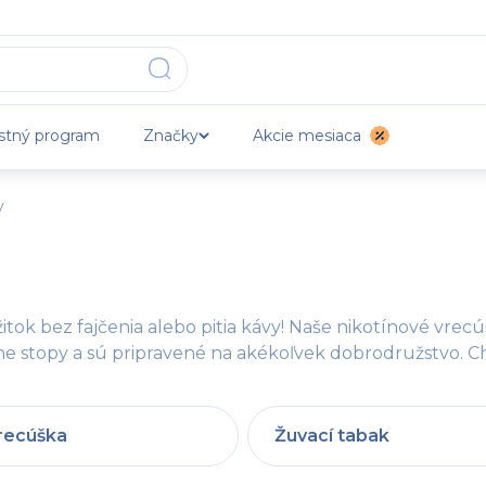
stný program
Značky
Akcie mesiaca
y
tok bez fajčenia alebo pitia kávy! Naše nikotínové vrecúška
ne stopy a sú pripravené na akékoľvek dobrodružstvo. C
recúška
Žuvací tabak