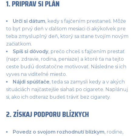
1. PRIPRAV SI PLÁN
Urči si dátum
, kedy s fajčením prestaneš. Môže
to byť prvý deň v ďalšom mesiaci či akýkoľvek pre
teba zmysluplný deň, ktorý sa stane tvojím novým
začiatkom.
Spíš si dôvody
, prečo chceš s fajčením prestať
(napr. zdravie, rodina, peniaze) a ktoré ťa na tejto
ceste budú dostatočne motivovať. Následne si ich
vyves na viditeľné miesto.
Nájdi spúšťače
, teda sa zamysli kedy a v akých
situáciách najčastejšie siahaš po cigarete. Naplánuj
si, ako ich odteraz budeš tráviť bez cigarety.
2. ZÍSKAJ PODPORU BLÍZKYCH
Povedz o svojom rozhodnutí blízkym
, rodine,