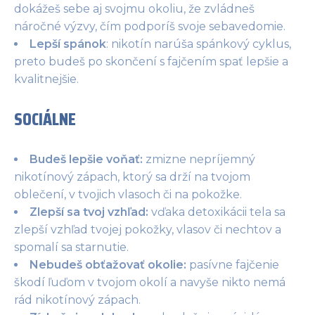
dokážeš sebe aj svojmu okoliu, že zvládneš
náročné výzvy, čím podporíš svoje sebavedomie.
Lepší spánok
: nikotín narúša spánkový cyklus,
preto budeš po skončení s fajčením spať lepšie a
kvalitnejšie.
SOCIÁLNE
Budeš lepšie voňať
:
zmizne nepríjemný
nikotínový zápach, ktorý sa drží na tvojom
oblečení, v tvojich vlasoch či na pokožke.
Zlepší sa tvoj vzhľad
:
vďaka detoxikácii tela sa
zlepší vzhľad tvojej pokožky, vlasov či nechtov a
spomalí sa starnutie.
Nebudeš obťažovať okolie:
pasívne fajčenie
škodí ľuďom v tvojom okolí a navyše nikto nemá
rád nikotínový zápach.