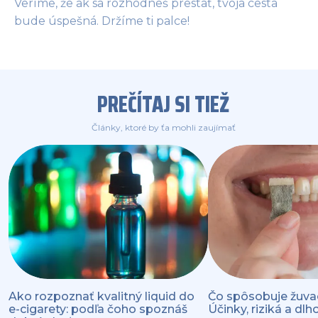
Veríme, že ak sa rozhodneš prestať, tvoja cesta
bude úspešná. Držíme ti palce!
PREČÍTAJ SI TIEŽ
Články, ktoré by ťa mohli zaujímať
Ako rozpoznať kvalitný liquid do
Čo spôsobuje žuva
e-cigarety: podľa čoho spoznáš
Účinky, riziká a d