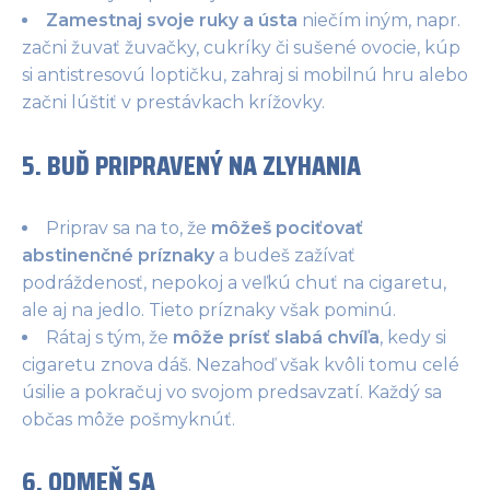
Zamestnaj svoje ruky a ústa
niečím iným, napr.
začni žuvať žuvačky, cukríky či sušené ovocie, kúp
si antistresovú loptičku, zahraj si mobilnú hru alebo
začni lúštiť v prestávkach krížovky.
5. BUĎ PRIPRAVENÝ NA ZLYHANIA
Priprav sa na to, že
môžeš pociťovať
abstinenčné príznaky
a budeš zažívať
podráždenosť, nepokoj a veľkú chuť na cigaretu,
ale aj na jedlo. Tieto príznaky však pominú.
Rátaj s tým, že
môže prísť slabá chvíľa
, kedy si
cigaretu znova dáš. Nezahoď však kvôli tomu celé
úsilie a pokračuj vo svojom predsavzatí. Každý sa
občas môže pošmyknúť.
6. ODMEŇ SA