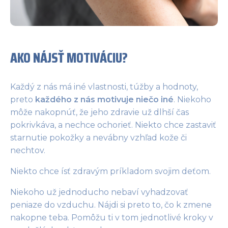
AKO NÁJSŤ MOTIVÁCIU?
Každý z nás má iné vlastnosti, túžby a hodnoty,
preto
každého z nás motivuje niečo iné
. Niekoho
môže nakopnúť, že jeho zdravie už dlhší čas
pokrivkáva, a nechce ochorieť. Niekto chce zastaviť
starnutie pokožky a nevábny vzhľad kože či
nechtov.
Niekto chce ísť zdravým príkladom svojim deťom.
Niekoho už jednoducho nebaví vyhadzovať
peniaze do vzduchu. Nájdi si preto to, čo k zmene
nakopne teba. Pomôžu ti v tom jednotlivé kroky v