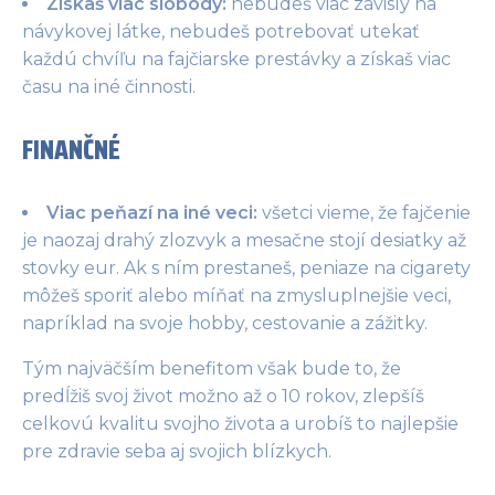
Získaš viac slobody:
nebudeš viac závislý na
návykovej látke, nebudeš potrebovať utekať
každú chvíľu na fajčiarske prestávky a získaš viac
času na iné činnosti.
FINANČNÉ
Viac peňazí na iné veci:
všetci vieme, že fajčenie
je naozaj drahý zlozvyk a mesačne stojí desiatky až
stovky eur. Ak s ním prestaneš, peniaze na cigarety
môžeš sporiť alebo míňať na zmysluplnejšie veci,
napríklad na svoje hobby, cestovanie a zážitky.
Tým najväčším benefitom však bude to, že
predĺžiš svoj život možno až o 10 rokov, zlepšíš
celkovú kvalitu svojho života a urobíš to najlepšie
pre zdravie seba aj svojich blízkych.