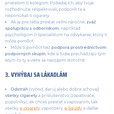
priateľom či kolegom. Požiadaj ich, aby tvoje
rozhodnutie rešpektovali, podporili ťa a
neponúkali ti cigarety.
Ak je pre teba prestať veľmi náročné,
zváž
spoluprácu s odborníkom
, napríklad
psychológom či špecialistom na odvykanie, ktorý ti
môže pomôcť.
Môže ti pomôcť tiež
podpora prostredníctvom
podporných skupín
, kde si ľudia prechádzajú tým
istým čo ty a viete sa navzájom stotožniť.
3. VYHÝBAJ SA LÁKADLÁM
Odstráň
(vyhoď, daruj alebo dobre schovaj)
všetky cigarety
a príslušenstvo (zapaľovače,
popolníky), ak chceš prestať s vapovaním, tak
všetky
e-cigarety
, vaporizéry,
e-liquidy
a ďalšie