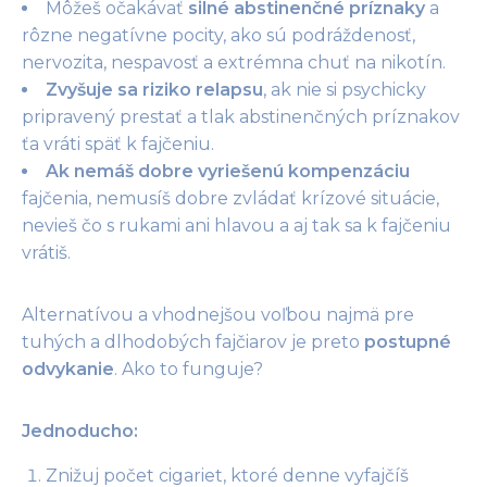
Môžeš očakávať
silné abstinenčné príznaky
a
rôzne negatívne pocity, ako sú podráždenosť,
nervozita, nespavosť a extrémna chuť na nikotín.
Zvyšuje sa riziko relapsu
, ak nie si psychicky
pripravený prestať a tlak abstinenčných príznakov
ťa vráti späť k fajčeniu.
Ak nemáš dobre vyriešenú kompenzáciu
fajčenia
, nemusíš dobre zvládať krízové situácie,
nevieš čo s rukami ani hlavou a aj tak sa k fajčeniu
vrátiš.
Alternatívou a vhodnejšou voľbou najmä pre
tuhých a dlhodobých fajčiarov je preto
postupné
odvykanie
. Ako to funguje?
Jednoducho:
Znižuj počet cigariet, ktoré denne vyfajčíš