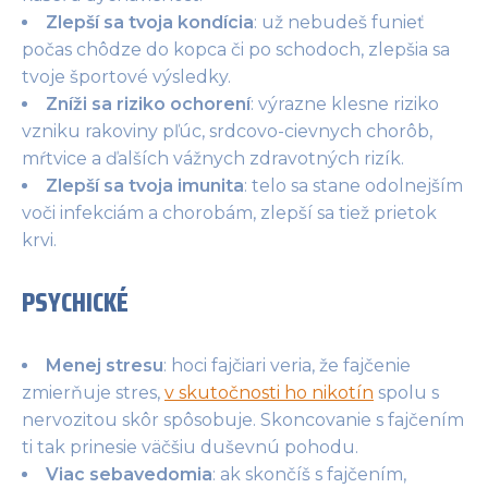
Zlepší sa tvoja kondícia
: už nebudeš funieť
počas chôdze do kopca či po schodoch, zlepšia sa
tvoje športové výsledky.
Zníži sa riziko ochorení
: výrazne klesne riziko
vzniku rakoviny pľúc, srdcovo-cievnych chorôb,
mŕtvice a ďalších vážnych zdravotných rizík.
Zlepší sa tvoja imunita
: telo sa stane odolnejším
voči infekciám a chorobám, zlepší sa tiež prietok
krvi.
PSYCHICKÉ
Menej stresu
: hoci fajčiari veria, že fajčenie
zmierňuje stres,
v skutočnosti ho nikotín
spolu s
nervozitou skôr spôsobuje. Skoncovanie s fajčením
ti tak prinesie väčšiu duševnú pohodu.
Viac sebavedomia
: ak skončíš s fajčením,