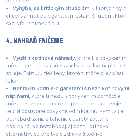
pomôcky.
Vyhýbaj sa kritickým situáciám
, v ktorých by si
chcel siahnuť po cigarete, miestam či ľuďom, ktorí
sa ti s fajčením spájajú.
4. NAHRAĎ FAJČENIE
Využi nikotínové náhrady
, ktoré ti s odvykaním
môžu pomôcť, ako sú žuvačky, pastilky, náplaste či
spreje. Existujú tiež lieky, ktoré ti môže predpísať
lekár.
Nahraď nikotín e-cigaretami s beznikotínovými
náplňami
, ktoré ti môžu s odvykaním pomôcť a
môžu byť vhodnou prestupnou stanicou. Tvoje
telo si postupne odvykne od nikotínu, kým tvoja
potreba držania a ťahania cigarety zostane
naplnená. No nezabúdaj, aj beznikotínové
alternatívy su pre tvoje zdravie škodlivé.