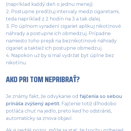
(napríklad každý deň o jednu menej).
Postupne predlžuj intervaly medzi cigaretami,
teda napríklad z 2 hodín na 3 a tak ďalej.
Po úplnom vyradení cigariet aplikuj nikotínové
náhrady a postupne ich obmedzuj. Prípadne
namiesto toho prejdi na beznikotínové náhrady
cigariet a taktiež ich postupne obmedzuj.
Napokon už by si mal vydržať byť úplne bez
nikotínu.
AKO PRI TOM NEPRIBRAŤ?
Je známy fakt, že odvykanie od
fajčenia so sebou
prináša zvýšený apetít
. Fajčenie totiž dlhodobo
potláča chuť na jedlo, preto keď ho odstrániš,
automaticky sa znova objaví.
Ak si nedáš pozor, môže sa stať, že trochu priberieš,