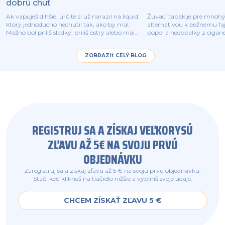
dobrú chuť
Ak vapuješ dlhšie, určite si už narazil na liquid,
Žuvací tabak je pre mnoh
ktorý jednoducho nechutil tak, ako by mal.
alternatívou k bežnému fa
Možno bol príliš sladký, príliš ostrý alebo mal
popol a nedopalky z cigari
čudný zápach. Dobrá správa je, že kvalita
vrecko tabaku pod perou. 
liquidu sa dá rozoznať ešte predtým, než si vôbec
považujú za „bezpečnejšiu 
ZOBRAZIŤ CELÝ BLOG
potiahneš.
fajčeniu.
REGISTRUJ SA A ZÍSKAJ VEĽKORYSÚ
ZĽAVU AŽ 5€ NA SVOJU PRVÚ
OBJEDNÁVKU
Zaregistruj sa a získaj zľavu až 5 € na svoju prvú objednávku.
Stačí keď klikneš na tlačidlo nižšie a vyplníš svoje údaje.
CHCEM ZÍSKAŤ ZĽAVU 5 €