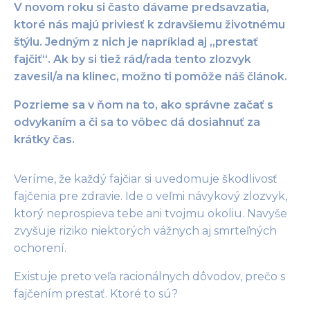
V novom roku si často dávame predsavzatia,
ktoré nás majú priviesť k zdravšiemu životnému
štýlu. Jedným z nich je napríklad aj „prestať
fajčiť“. Ak by si tiež rád/rada tento zlozvyk
zavesil/a na klinec, možno ti pomôže náš článok.
Pozrieme sa v ňom na to, ako správne začať s
odvykaním a či sa to vôbec dá dosiahnuť za
krátky čas.
Veríme, že každý fajčiar si uvedomuje škodlivosť
fajčenia pre zdravie. Ide o veľmi návykový zlozvyk,
ktorý neprospieva tebe ani tvojmu okoliu. Navyše
zvyšuje riziko niektorých vážnych aj smrteľných
ochorení.
Existuje preto veľa racionálnych dôvodov, prečo s
fajčením prestať. Ktoré to sú?