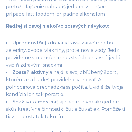
pretože fajčenie nahradíš jedlom, v horšom
prípade fast foodom, prípadne alkoholom.
Radšej si osvoj niekoľko zdravých návykov:
Uprednostňuj zdravú stravu
, zaraď mnoho
zeleniny, ovocia, vlákniny, proteínov a vody. Jedz
pravidelne v menších množstvách a hlavné jedlá
vyplň zdravými snackmi.
Zostaň aktívny
a nájdi si svoj obľúbený šport,
ktorému sa budeš pravidelne venovať. Aj
polhodinová prechádzka sa počíta. Uvidíš, že tvoja
kondícia len tak porastie.
Snaž sa zamestnať
aj niečím iným ako jedlom,
skús kreatívne činnosti či žutie žuvačiek. Pomôže ti
tiež piť dostatok tekutín.