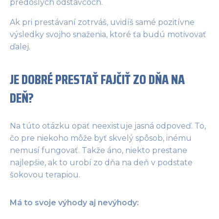
predošlých odstavcoch.
Ak pri prestávaní zotrváš, uvidíš samé pozitívne
výsledky svojho snaženia, ktoré ťa budú motivovať
ďalej.
JE DOBRÉ PRESTAŤ FAJČIŤ ZO DŇA NA
DEŇ?
Na túto otázku opäť neexistuje jasná odpoveď. To,
čo pre niekoho môže byť skvelý spôsob, inému
nemusí fungovať. Takže áno, niekto prestane
najlepšie, ak to urobí zo dňa na deň v podstate
šokovou terapiou.
Má to svoje výhody aj nevýhody: