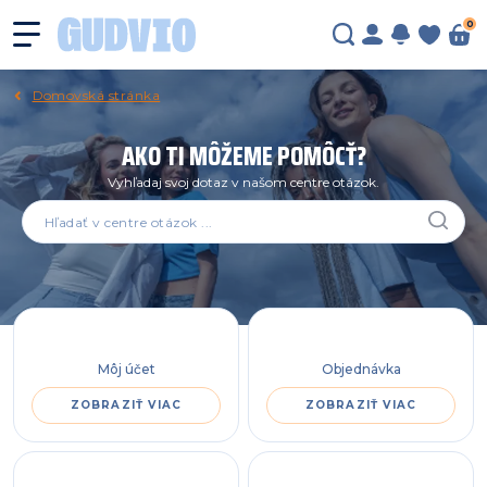
0
Domovská stránka
AKO TI MÔŽEME POMÔCŤ?
Vyhľadaj svoj dotaz v našom centre otázok.
Môj účet
Objednávka
ZOBRAZIŤ VIAC
ZOBRAZIŤ VIAC