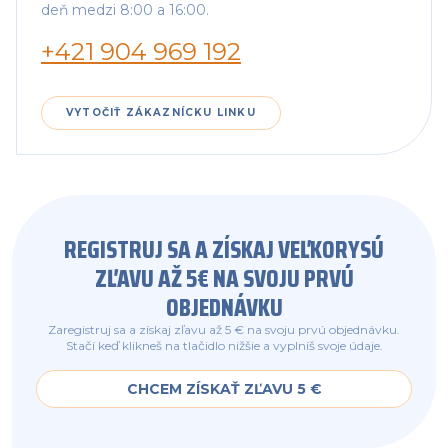
deň medzi 8:00 a 16:00.
+421 904 969 192
VYTOČIŤ ZÁKAZNÍCKU LINKU
REGISTRUJ SA A ZÍSKAJ VEĽKORYSÚ
ZĽAVU AŽ 5€ NA SVOJU PRVÚ
OBJEDNÁVKU
Zaregistruj sa a získaj zľavu až 5 € na svoju prvú objednávku.
Stačí keď klikneš na tlačidlo nižšie a vyplníš svoje údaje.
CHCEM ZÍSKAŤ ZĽAVU 5 €