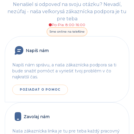
Nenašiel si odpoveď na svoju otázku? Nevadí,
nezúfaj - naša veľkorysá zákaznícka podpora je tu
pre teba
Po-Pia: 8:00-16:00
Sme online na telefóne
Napíš nám
Napíš nám správu, a naša zákaznícka podpora sa ti
bude snažiť pomôcť a vyriešiť tvoj problém v čo
najkratší čas.
POŽIADAŤ O POMOC
Zavolaj nám
Naša zákaznícka linka je tu pre teba každý pracovný