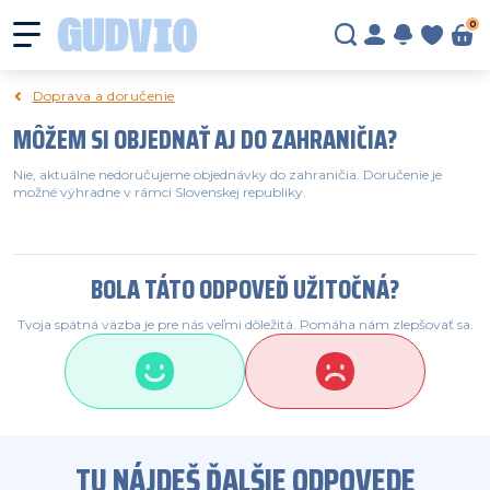
0
Doprava a doručenie
MÔŽEM SI OBJEDNAŤ AJ DO ZAHRANIČIA?
Nie, aktuálne nedoručujeme objednávky do zahraničia. Doručenie je 
možné výhradne v rámci Slovenskej republiky.

BOLA TÁTO ODPOVEĎ UŽITOČNÁ?
Tvoja spätná väzba je pre nás veľmi dôležitá. Pomáha nám zlepšovať sa.
TU NÁJDEŠ ĎALŠIE ODPOVEDE