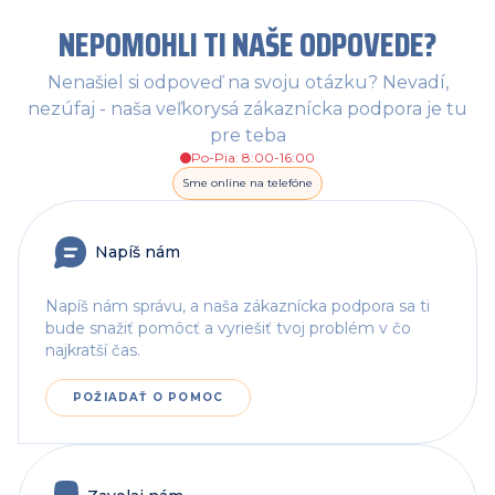
NEPOMOHLI TI NAŠE ODPOVEDE?
Nenašiel si odpoveď na svoju otázku? Nevadí,
nezúfaj - naša veľkorysá zákaznícka podpora je tu
pre teba
Po-Pia: 8:00-16:00
Sme online na telefóne
Napíš nám
Napíš nám správu, a naša zákaznícka podpora sa ti
bude snažiť pomôcť a vyriešiť tvoj problém v čo
najkratší čas.
POŽIADAŤ O POMOC