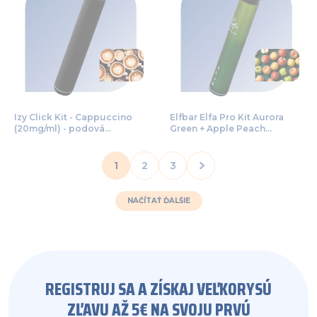
Izy Click Kit - Cappuccino
Elfbar Elfa Pro Kit Aurora
(20mg/ml) - podová
Green + Apple Peach
bezdymka
(20mg/ml) - podová
bezdymka
1
2
3
NAČÍTAŤ ĎALŠIE
REGISTRUJ SA A ZÍSKAJ VEĽKORYSÚ
ZĽAVU AŽ 5€ NA SVOJU PRVÚ