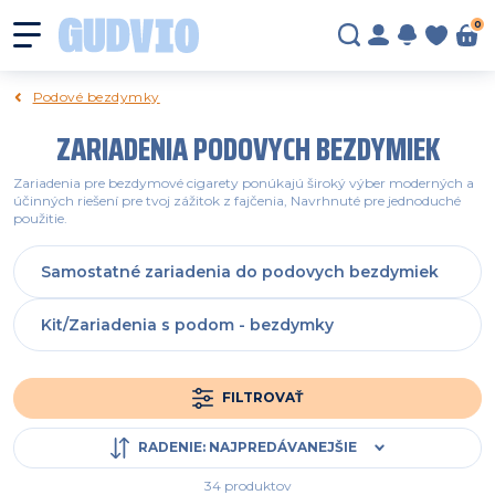
0
Podové bezdymky
ZARIADENIA PODOVYCH BEZDYMIEK
Zariadenia pre bezdymové cigarety ponúkajú široký výber moderných a
účinných riešení pre tvoj zážitok z fajčenia, Navrhnuté pre jednoduché
použitie.
Samostatné zariadenia do podovych bezdymiek
Kit/Zariadenia s podom - bezdymky
FILTROVAŤ
RADENIE
:
NAJPREDÁVANEJŠIE
34 produktov