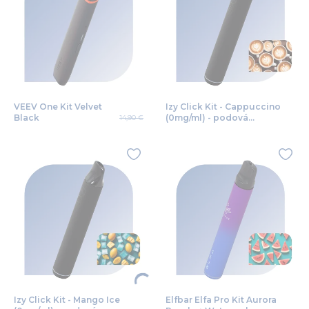
VEEV One Kit Velvet
Izy Click Kit - Cappuccino
Black
(0mg/ml) - podová
14,90 €
bezdymka
Izy Click Kit - Mango Ice
Elfbar Elfa Pro Kit Aurora