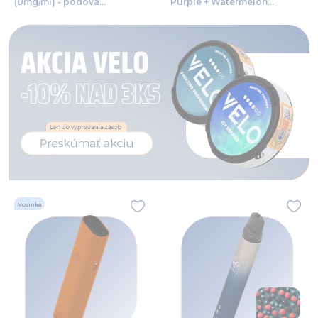
(0mg/ml) - podová
Purple + Watermelon
bezdymka
(20mg/ml) - podová
bezdymka
Novinka