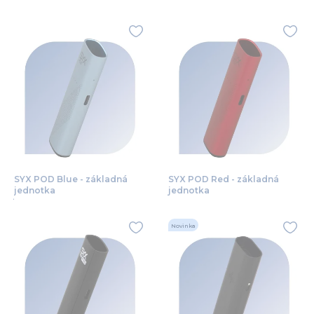
SYX POD Blue - základná
SYX POD Red - základná
jednotka
jednotka
Novinka