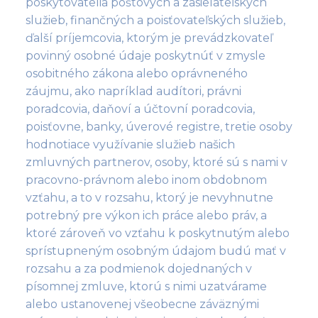
poskytovatelia poštových a zasielateľských
služieb, finančných a poisťovateľských služieb,
ďalší príjemcovia, ktorým je prevádzkovateľ
povinný osobné údaje poskytnúť v zmysle
osobitného zákona alebo oprávneného
záujmu, ako napríklad audítori, právni
poradcovia, daňoví a účtovní poradcovia,
poisťovne, banky, úverové registre, tretie osoby
hodnotiace využívanie služieb našich
zmluvných partnerov, osoby, ktoré sú s nami v
pracovno-právnom alebo inom obdobnom
vzťahu, a to v rozsahu, ktorý je nevyhnutne
potrebný pre výkon ich práce alebo práv, a
ktoré zároveň vo vzťahu k poskytnutým alebo
sprístupneným osobným údajom budú mať v
rozsahu a za podmienok dojednaných v
písomnej zmluve, ktorú s nimi uzatvárame
alebo ustanovenej všeobecne záväznými