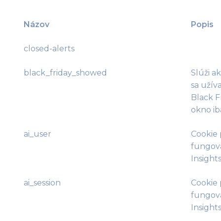
Názov
Popis
closed-alerts
black_friday_showed
Slúži a
sa užíva
Black F
okno iba
ai_user
Cookie
fungova
Insights
ai_session
Cookie
fungova
Insights