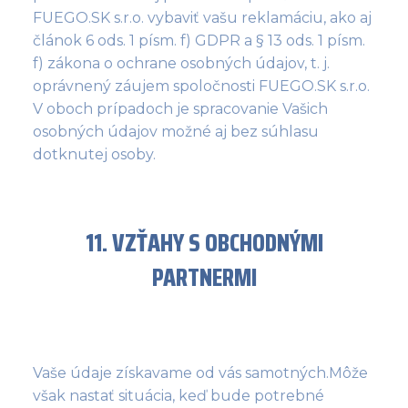
FUEGO.SK s.r.o. vybaviť vašu reklamáciu, ako aj
článok 6 ods. 1 písm. f) GDPR a § 13 ods. 1 písm.
f) zákona o ochrane osobných údajov, t. j.
oprávnený záujem spoločnosti FUEGO.SK s.r.o.
V oboch prípadoch je spracovanie Vašich
osobných údajov možné aj bez súhlasu
dotknutej osoby.
11. VZŤAHY S OBCHODNÝMI
PARTNERMI
Vaše údaje získavame od vás samotných.Môže
však nastať situácia, keď bude potrebné