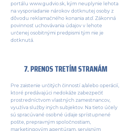
portálu www.gudvio.sk, kým neuplynie lehota
na vysporiadanie nárokov dotknutej osoby z
dôvodu reklamačného konania atď. Zákonná
povinnosť uchovávania údajov v lehote
určenej osobitnými predpismi tým nie je
dotknutá.
7. PRENOS TRETÍM STRANÁM
Pre zaistenie určitých činností a/alebo operácií,
ktoré predávajúci nedokáže zabezpečiť
prostredníctvom vlastných zamestnancov,
využíva služby iných subjektov. Na tieto účely
sú spracúvané osobné údaje sprístupnené
pošte, prepravným spoločnostiam,
marketingovým agentúram, servisným