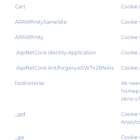
Cart
Cookie 
ARRAffinitySameSite
Cookie 
ARRAffinity
Cookie 
.AspNetCore.Identity.Application
Cookie
.AspNetCore.Antiforgery.w5W7x28NAIs
Cookie
hodnotenie
Ak neex
homepa
okno s
_gid
Cookie
Analytic
_ga
Cookie