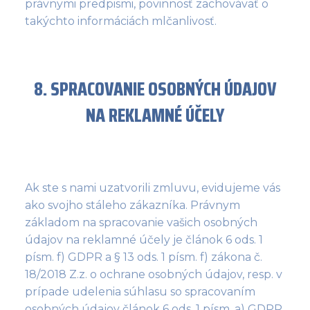
právnymi predpismi, povinnosť zachovávať o
takýchto informáciách mlčanlivosť.
8. SPRACOVANIE OSOBNÝCH ÚDAJOV
NA REKLAMNÉ ÚČELY
Ak ste s nami uzatvorili zmluvu, evidujeme vás
ako svojho stáleho zákazníka. Právnym
základom na spracovanie vašich osobných
údajov na reklamné účely je článok 6 ods. 1
písm. f) GDPR a § 13 ods. 1 písm. f) zákona č.
18/2018 Z.z. o ochrane osobných údajov, resp. v
prípade udelenia súhlasu so spracovaním
osobných údajov článok 6 ods. 1 písm. a) GDPR