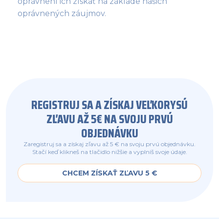
oprávnení ich získať na základe našich
oprávnených záujmov.
REGISTRUJ SA A ZÍSKAJ VEĽKORYSÚ
ZĽAVU AŽ 5€ NA SVOJU PRVÚ
OBJEDNÁVKU
Zaregistruj sa a získaj zľavu až 5 € na svoju prvú objednávku.
Stačí keď klikneš na tlačidlo nižšie a vyplníš svoje údaje.
CHCEM ZÍSKAŤ ZĽAVU 5 €