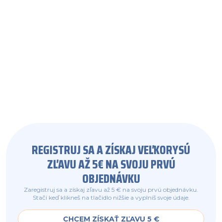
REGISTRUJ SA A ZÍSKAJ VEĽKORYSÚ
ZĽAVU AŽ 5€ NA SVOJU PRVÚ
OBJEDNÁVKU
Zaregistruj sa a získaj zľavu až 5 € na svoju prvú objednávku.
Stačí keď klikneš na tlačidlo nižšie a vyplníš svoje údaje.
CHCEM ZÍSKAŤ ZĽAVU 5 €