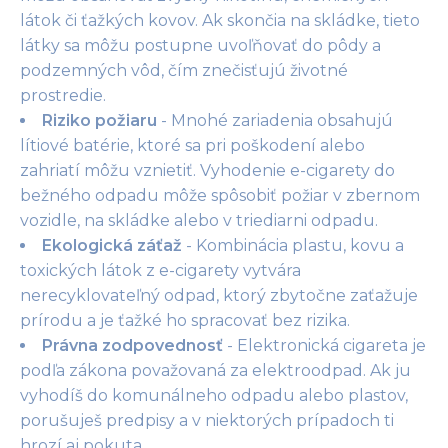
látok či ťažkých kovov. Ak skončia na skládke, tieto
látky sa môžu postupne uvoľňovať do pôdy a
podzemných vôd, čím znečisťujú životné
prostredie.
Riziko požiaru
- Mnohé zariadenia obsahujú
lítiové batérie, ktoré sa pri poškodení alebo
zahriatí môžu vznietiť. Vyhodenie e-cigarety do
bežného odpadu môže spôsobiť požiar v zbernom
vozidle, na skládke alebo v triediarni odpadu.
Ekologická záťaž
- Kombinácia plastu, kovu a
toxických látok z e-cigarety vytvára
nerecyklovateľný odpad, ktorý zbytočne zaťažuje
prírodu a je ťažké ho spracovať bez rizika.
Právna zodpovednosť
- Elektronická cigareta je
podľa zákona považovaná za elektroodpad. Ak ju
vyhodíš do komunálneho odpadu alebo plastov,
porušuješ predpisy a v niektorých prípadoch ti
hrozí aj pokuta.