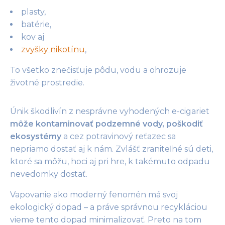
plasty,
batérie,
kov aj
zvyšky nikotínu
,
To všetko znečisťuje pôdu, vodu a ohrozuje
životné prostredie.
Únik škodlivín z nesprávne vyhodených e-cigariet
m
ôže kontaminovať podzemné vody, poškodiť
ekosystémy
a cez potravinový reťazec sa
nepriamo dostať aj k nám. Zvlášť zraniteľné sú deti,
ktoré sa môžu, hoci aj pri hre, k takémuto odpadu
nevedomky dostať.
Vapovanie ako moderný fenomén má svoj
ekologický dopad – a práve správnou recykláciou
vieme tento dopad minimalizovať. Preto na tom