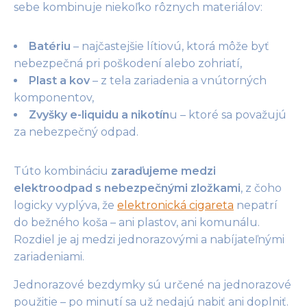
sebe kombinuje niekoľko rôznych materiálov:
Batériu
– najčastejšie lítiovú, ktorá môže byť
nebezpečná pri poškodení alebo zohriatí,
Plast a kov
– z tela zariadenia a vnútorných
komponentov,
Zvyšky e-liquidu a nikotín
u – ktoré sa považujú
za nebezpečný odpad.
Túto kombináciu
zaraďujeme medzi
elektroodpad s nebezpečnými zložkami
, z čoho
logicky vyplýva, že
elektronická cigareta
nepatrí
do bežného koša – ani plastov, ani komunálu.
Rozdiel je aj medzi jednorazovými a nabíjateľnými
zariadeniami.
Jednorazové bezdymky sú určené na jednorazové
použitie – po minutí sa už nedajú nabiť ani doplniť.