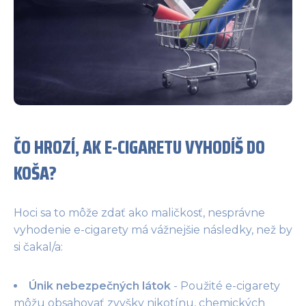
ČO HROZÍ, AK E-CIGARETU VYHODÍŠ DO
KOŠA?
Hoci sa to môže zdať ako maličkosť, nesprávne
vyhodenie e-cigarety má vážnejšie následky, než by
si čakal/a:
Únik nebezpečných látok
- Použité e-cigarety
môžu obsahovať zvyšky nikotínu, chemických