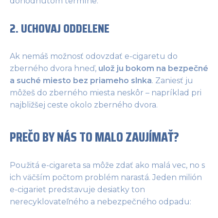
dohodnutom termíne.
2. UCHOVAJ ODDELENE
Ak nemáš možnosť odovzdať e-cigaretu do
zberného dvora hneď,
ulož ju bokom na bezpečné
a suché miesto bez priameho slnka
. Zaniesť ju
môžeš do zberného miesta neskôr – napríklad pri
najbližšej ceste okolo zberného dvora.
PREČO BY NÁS TO MALO ZAUJÍMAŤ?
Použitá e-cigareta sa môže zdať ako malá vec, no s
ich väčším počtom problém narastá. Jeden milión
e-cigariet predstavuje desiatky ton
nerecyklovateľného a nebezpečného odpadu: