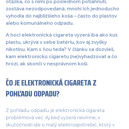
otázka, čo s nimi po poslednom potiahnutí,
zostáva nezodpovedaná; mnohí ich jednoducho
vyhodia do najbližšieho koša – často do plastov
alebo komunálneho odpadu.
A hoci elektronická cigareta vyzerá iba ako kus
plastu, ukrýva v sebe batériu, kov aj zvyšky
nikotínu. Kam s ňou teda? V článku sa dozvieš,
kam elektronickú cigaretu (ne)vyhadzovať a čo
hrozí, ak skončí v nesprávnom koši.
ČO JE ELEKTRONICKÁ CIGARETA Z
POHĽADU ODPADU?
Z pohľadu odpadu je elektronická cigareta
problémová vec. Aj keď vyzerá nevinne, v
skutočnosti ide o malý elektrospotrebič, ktorý v