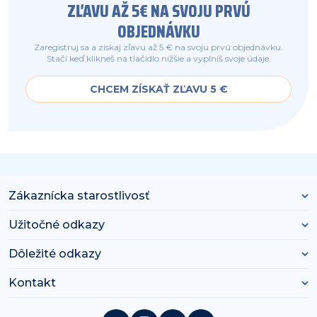
ZĽAVU AŽ 5€ NA SVOJU PRVÚ
OBJEDNÁVKU
Zaregistruj sa a získaj zľavu až 5 € na svoju prvú objednávku.
Stačí keď klikneš na tlačidlo nižšie a vyplníš svoje údaje.
CHCEM ZÍSKAŤ ZĽAVU 5 €
Zákaznícka starostlivosť
Užitočné odkazy
Dôležité odkazy
Kontakt