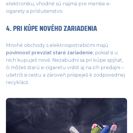
elektroniku; vhodné sú najmä pre menšie e-
cigarety a príslušenstvo.
4. PRI KÚPE NOVÉHO ZARIADENIA
Mnohé obchody s elektrospotrebičmi majú
povinnosť prevziať staré zariadenie
, pokiaľ si u
nich kupuješ nové. Nezabudni sa pri kúpe spýtať,
či môžeš starú e-cigaretu vrátiť aj na ich predajni –
ušetríš si cestu a zároveň prispeješ k zodpovednej
recyklácii.