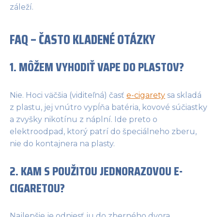
záleží.
FAQ – ČASTO KLADENÉ OTÁZKY
1. MÔŽEM VYHODIŤ VAPE DO PLASTOV?
Nie. Hoci väčšia (viditeľná) časť
e-cigarety
sa skladá
z plastu, jej vnútro vypĺňa batéria, kovové súčiastky
a zvyšky nikotínu z náplní. Ide preto o
elektroodpad, ktorý patrí do špeciálneho zberu,
nie do kontajnera na plasty.
2. KAM S POUŽITOU JEDNORAZOVOU E-
CIGARETOU?
Najlepšie je odniesť ju do zberného dvora,