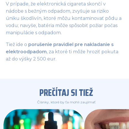
V prípade, že elektronická cigareta skončí v
nádobe s bežným odpadom, zvyšuje sa riziko
úniku škodlivín, ktoré môžu kontaminovať pôdu a
vodu; navyše, batéria môže spôsobiť požiar počas
manipulácie s odpadom.
Tiež ide o
porušenie pravidiel pre nakladanie s
elektroodpadom
, za ktoré ti môže hroziť pokuta
až do výšky 2 500 eur.
PREČÍTAJ SI TIEŽ
Články, ktoré by ťa mohli zaujímať