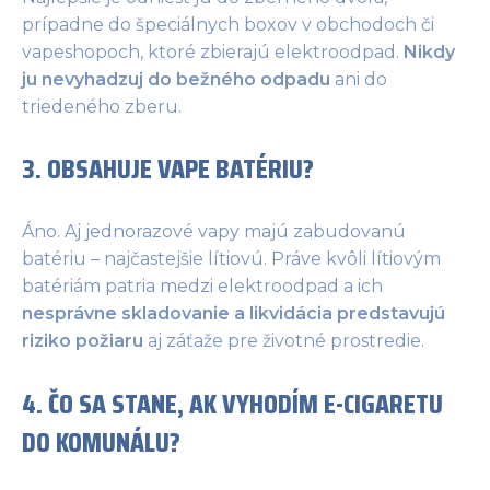
prípadne do špeciálnych boxov v obchodoch či
vapeshopoch, ktoré zbierajú elektroodpad.
Nikdy
ju nevyhadzuj do bežného odpadu
ani do
triedeného zberu.
3. OBSAHUJE VAPE BATÉRIU?
Áno. Aj jednorazové vapy majú zabudovanú
batériu – najčastejšie lítiovú. Práve kvôli lítiovým
batériám patria medzi elektroodpad a ich
nesprávne skladovanie a likvidácia predstavujú
riziko požiaru
aj záťaže pre životné prostredie.
4. ČO SA STANE, AK VYHODÍM E-CIGARETU
DO KOMUNÁLU?