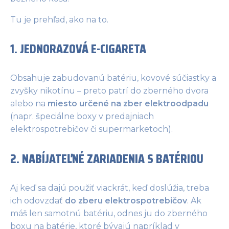
Tu je prehľad, ako na to.
1. JEDNORAZOVÁ E-CIGARETA
Obsahuje zabudovanú batériu, kovové súčiastky a
zvyšky nikotínu – preto patrí do zberného dvora
alebo na
miesto určené na zber elektroodpadu
(napr. špeciálne boxy v predajniach
elektrospotrebičov či supermarketoch).
2. NABÍJATEĽNÉ ZARIADENIA S BATÉRIOU
Aj keď sa dajú použiť viackrát, keď doslúžia, treba
ich odovzdať
do zberu elektrospotrebičov
. Ak
máš len samotnú batériu, odnes ju do zberného
boxu na batérie, ktoré bývajú napríklad v