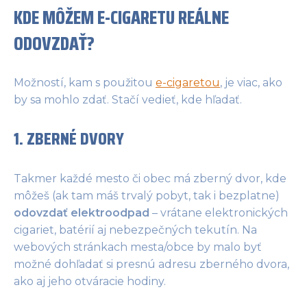
KDE MÔŽEM E-CIGARETU REÁLNE
ODOVZDAŤ?
Možností, kam s použitou
e-cigaretou
, je viac, ako
by sa mohlo zdať. Stačí vedieť, kde hľadať.
1. ZBERNÉ DVORY
Takmer každé mesto či obec má zberný dvor, kde
môžeš (ak tam máš trvalý pobyt, tak i bezplatne)
odovzdať elektroodpad
– vrátane elektronických
cigariet, batérií aj nebezpečných tekutín. Na
webových stránkach mesta/obce by malo byť
možné dohľadať si presnú adresu zberného dvora,
ako aj jeho otváracie hodiny.