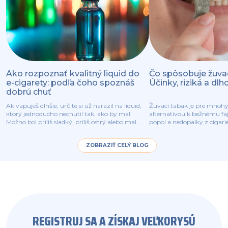
Ako rozpoznať kvalitný liquid do
Čo spôsobuje žuva
e-cigarety: podľa čoho spoznáš
Účinky, riziká a d
dobrú chuť
Ak vapuješ dlhšie, určite si už narazil na liquid,
Žuvací tabak je pre mnoh
ktorý jednoducho nechutil tak, ako by mal.
alternatívou k bežnému fa
Možno bol príliš sladký, príliš ostrý alebo mal
popol a nedopalky z cigari
čudný zápach. Dobrá správa je, že kvalita
vrecko tabaku pod perou. 
liquidu sa dá rozoznať ešte predtým, než si vôbec
považujú za „bezpečnejšiu 
ZOBRAZIŤ CELÝ BLOG
potiahneš.
fajčeniu.
REGISTRUJ SA A ZÍSKAJ VEĽKORYSÚ