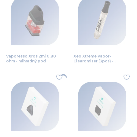
Vaporesso Xros 2ml 0,80
Xeo Xtreme Vapor-
ohm - náhradný pod
Clearomizer (3pcs) -
príslušenstvo k vaporizérom