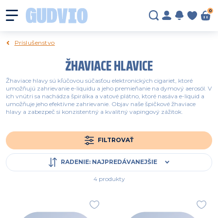
0
Príslušenstvo
ŽHAVIACE HLAVICE
Žhaviace hlavy sú kľúčovou súčasťou elektronických cigariet, ktoré
umožňujú zahrievanie e-liquidu a jeho premieňanie na dymový aerosól. V
ich vnútri sa nachádza špirálka a vatové plátno, ktoré nasáva e-liquid a
umožňuje jeho efektívne zahrievanie. Objav naše špičkové žhaviace
hlavy a zabezpeč si konzistentný a kvalitný vapingový zážitok.
FILTROVAŤ
RADENIE
:
NAJPREDÁVANEJŠIE
4 produkty