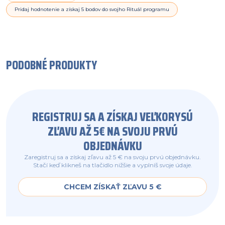
Pridaj hodnotenie a získaj 5 bodov do svojho Rituál programu
PODOBNÉ PRODUKTY
REGISTRUJ SA A ZÍSKAJ VEĽKORYSÚ
ZĽAVU AŽ 5€ NA SVOJU PRVÚ
OBJEDNÁVKU
Zaregistruj sa a získaj zľavu až 5 € na svoju prvú objednávku.
Stačí keď klikneš na tlačidlo nižšie a vyplníš svoje údaje.
CHCEM ZÍSKAŤ ZĽAVU 5 €