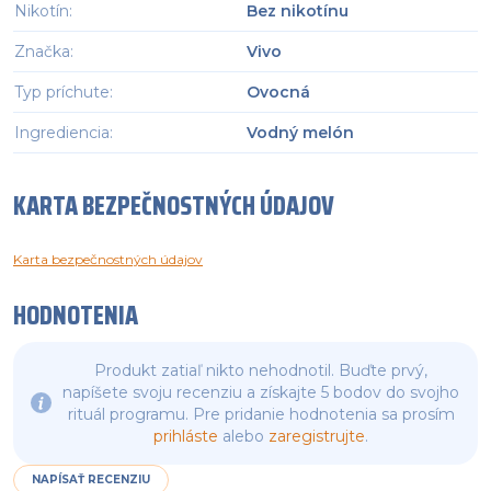
Nikotín
:
Bez nikotínu
Značka
:
Vivo
Typ príchute
:
Ovocná
Ingrediencia
:
Vodný melón
KARTA BEZPEČNOSTNÝCH ÚDAJOV
Karta bezpečnostných údajov
HODNOTENIA
Produkt zatiaľ nikto nehodnotil. Buďte prvý,
napíšete svoju recenziu a získajte 5 bodov do svojho
rituál programu. Pre pridanie hodnotenia sa prosím
prihláste
alebo
zaregistrujte
.
NAPÍSAŤ RECENZIU