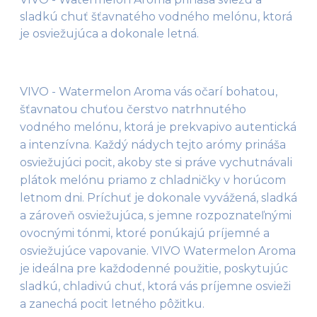
sladkú chuť šťavnatého vodného melónu, ktorá
je osviežujúca a dokonale letná.
VIVO - Watermelon Aroma vás očarí bohatou, 
šťavnatou chuťou čerstvo natrhnutého 
vodného melónu, ktorá je prekvapivo autentická 
a intenzívna. Každý nádych tejto arómy prináša 
osviežujúci pocit, akoby ste si práve vychutnávali 
plátok melónu priamo z chladničky v horúcom 
letnom dni. Príchuť je dokonale vyvážená, sladká 
a zároveň osviežujúca, s jemne rozpoznateľnými 
ovocnými tónmi, ktoré ponúkajú príjemné a 
osviežujúce vapovanie. VIVO Watermelon Aroma 
je ideálna pre každodenné použitie, poskytujúc 
sladkú, chladivú chuť, ktorá vás príjemne osvieži 
a zanechá pocit letného pôžitku.