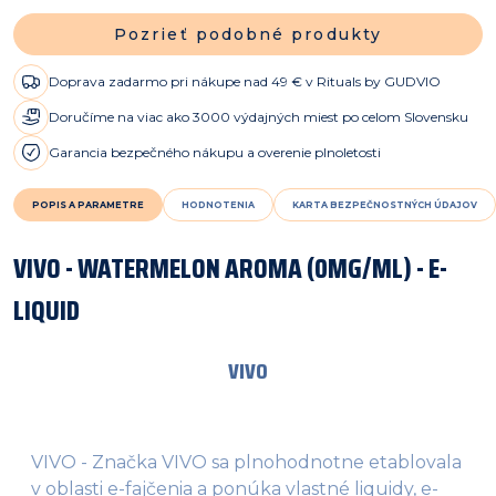
Pozrieť podobné produkty
Doprava zadarmo pri nákupe nad 49 € v Rituals by GUDVIO
Doručíme na viac ako 3000 výdajných miest po celom Slovensku
Garancia bezpečného nákupu a overenie plnoletosti
POPIS A PARAMETRE
HODNOTENIA
KARTA BEZPEČNOSTNÝCH ÚDAJOV
VIVO - WATERMELON AROMA (0MG/ML) - E-
LIQUID
VIVO
VIVO - Značka VIVO sa plnohodnotne etablovala
v oblasti e-fajčenia a ponúka vlastné liquidy, e-