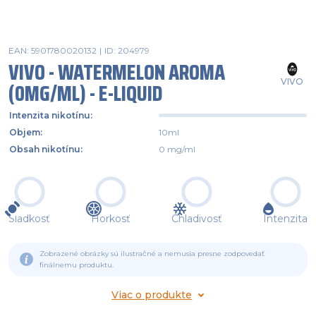
EAN: 5901780020132
|
ID: 204979
VIVO - WATERMELON AROMA
VIVO
(0MG/ML) - E-LIQUID
Intenzita nikotínu
:
Objem
:
10ml
Obsah nikotínu
:
0 mg/ml
Sladkosť
Horkosť
Chladivosť
Intenzita
Zobrazené obrázky sú ilustračné a nemusia presne zodpovedať
finálnemu produktu.
Viac o produkte