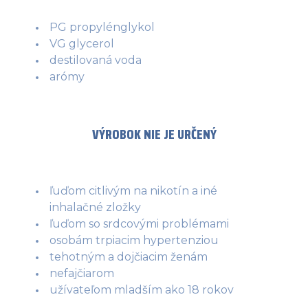
PG propylénglykol
VG glycerol
destilovaná voda
arómy
VÝROBOK NIE JE URČENÝ
ľuďom citlivým na nikotín a iné
inhalačné zložky
ľuďom so srdcovými problémami
osobám trpiacim hypertenziou
tehotným a dojčiacim ženám
nefajčiarom
užívateľom mladším ako 18 rokov