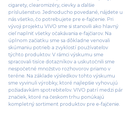
cigarety, clearomizéry, cievky a ďalšie
príslušenstvo. Jednoducho povedané, nájdete u
nás všetko, čo potrebujete pre e-fajčenie. Pri
vývoji projektu VIVO sme si stanovili ako hlavný
cieľ naplniť všetky očakávania e-fajčiarov. Na
úplnom začiatku sme sa dôkladne venovali
skúmaniu potrieb a zvyklostí používateľov
týchto produktov. V rámci výskumu sme
spracovali tisíce dotazníkov a uskutočnili sme
nespočetné množstvo rozhovorov priamo v
teréne. Na základe výsledkov tohto výskumu
sme vyvinuli výrobky, ktoré najlepšie vyhovujú
požiadavkám spotrebiteľov. VIVO patrí medzi pár
značiek, ktoré na českom trhu ponúkajú
kompletný sortiment produktov pre e-fajčenie.