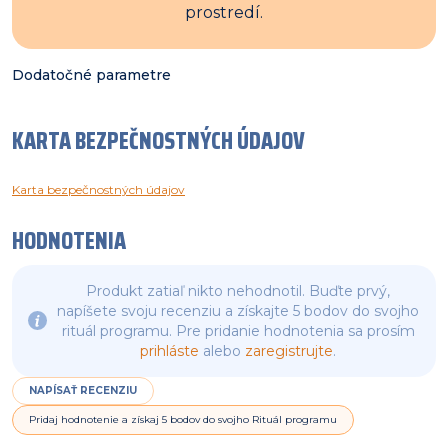
prostredí.
Dodatočné parametre
KARTA BEZPEČNOSTNÝCH ÚDAJOV
Karta bezpečnostných údajov
HODNOTENIA
Produkt zatiaľ nikto nehodnotil. Buďte prvý,
napíšete svoju recenziu a získajte 5 bodov do svojho
rituál programu. Pre pridanie hodnotenia sa prosím
prihláste
alebo
zaregistrujte
.
NAPÍSAŤ RECENZIU
Pridaj hodnotenie a získaj 5 bodov do svojho Rituál programu