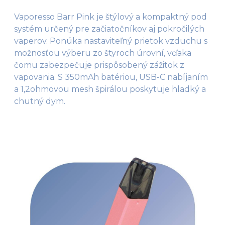
Vaporesso Barr Pink je štýlový a kompaktný pod
systém určený pre začiatočníkov aj pokročilých
vaperov. Ponúka nastaviteľný prietok vzduchu s
možnosťou výberu zo štyroch úrovní, vďaka
čomu zabezpečuje prispôsobený zážitok z
vapovania. S 350mAh batériou, USB-C nabíjaním
a 1,2ohmovou mesh špirálou poskytuje hladký a
chutný dym.