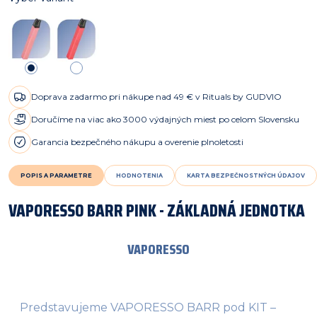
Doprava zadarmo pri nákupe nad 49 € v Rituals by GUDVIO
Doručíme na viac ako 3000 výdajných miest po celom Slovensku
Garancia bezpečného nákupu a overenie plnoletosti
POPIS A PARAMETRE
HODNOTENIA
KARTA BEZPEČNOSTNÝCH ÚDAJOV
VAPORESSO BARR PINK - ZÁKLADNÁ JEDNOTKA
VAPORESSO
Predstavujeme VAPORESSO BARR pod KIT –