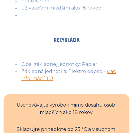
nefajčiarom
užívateľom mladším ako 18 rokov
RECYKLÁCIA
Obal základnej jednotky: Papier
Základná jednotka: Elektro odpad -
viac
informácií TU
Uschovávajte výrobok mimo dosahu osôb 
mladších ako 18 rokov.
Skladujte pri teplote do 25 °C a v suchom 