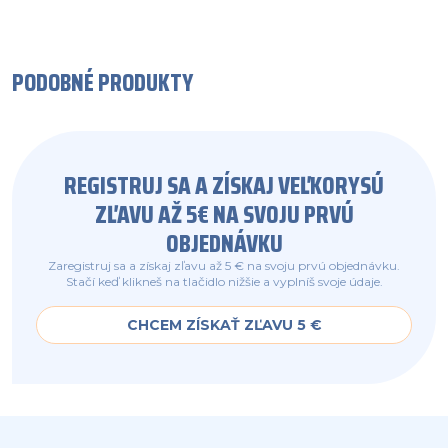
PODOBNÉ PRODUKTY
REGISTRUJ SA A ZÍSKAJ VEĽKORYSÚ
ZĽAVU AŽ 5€ NA SVOJU PRVÚ
OBJEDNÁVKU
Zaregistruj sa a získaj zľavu až 5 € na svoju prvú objednávku.
Stačí keď klikneš na tlačidlo nižšie a vyplníš svoje údaje.
CHCEM ZÍSKAŤ ZĽAVU 5 €