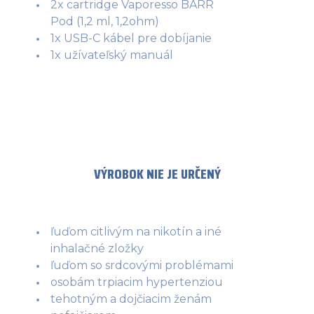
2x cartridge Vaporesso BARR
Pod (1,2 ml, 1,2ohm)
1x USB-C kábel pre dobíjanie
1x užívateľský manuál
VÝROBOK NIE JE URČENÝ
ľuďom citlivým na nikotín a iné
inhalačné zložky
ľuďom so srdcovými problémami
osobám trpiacim hypertenziou
tehotným a dojčiacim ženám