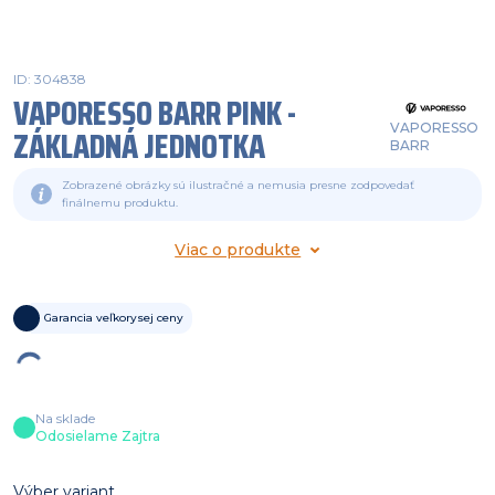
ID: 304838
VAPORESSO BARR PINK -
VAPORESSO
ZÁKLADNÁ JEDNOTKA
BARR
Zobrazené obrázky sú ilustračné a nemusia presne zodpovedať
finálnemu produktu.
Viac o produkte
Garancia veľkorysej ceny
Na sklade
Odosielame Zajtra
Výber variant