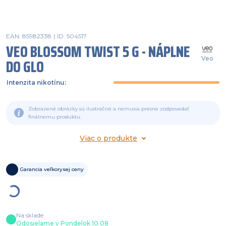
EAN: 85982338
|
ID: 504517
VEO BLOSSOM TWIST 5 G - NÁPLNE
Veo
DO GLO
Intenzita nikotínu
:
Zobrazené obrázky sú ilustračné a nemusia presne zodpovedať
finálnemu produktu.
Viac o produkte
Garancia veľkorysej ceny
Na sklade
Odosielame v Pondelok 10.08