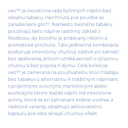
veo™ je inovatívna rada bylinných náplní bez
obsahu tabaku, navrhnutá pre použitie so
zariadeniami glo™. Namiesto bežného tabaku
používajú tieto náplne rastlinný základ z
Rooibosu, do ktorého je pridávaný nikotín a
aromatické príchute. Táto jedinečná kombinácia
poskytuje intenzívny chuťový zážitok pri zahriatí
bez spaľovania, pričom vzniká aerosól s výraznou
chuťou a bez popola či dymu. Celá kolekcia
veo™ je zameraná na používateľov, ktorí hľadajú
bez tabakovú alternatívu k tradičným náplniam,
s príjemnými ovocnými, mentolovými alebo
exotickými tónmi. Každá náplň má intenzívne
arómy, ktoré sa pri zahrievaní krásne uvoľnia, a
niektoré varianty obsahujú aktivovateľnú
kapsulu pre ešte silnejší chuťový efekt.