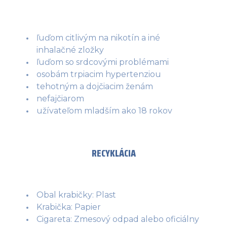
ľuďom citlivým na nikotín a iné
inhalačné zložky
ľuďom so srdcovými problémami
osobám trpiacim hypertenziou
tehotným a dojčiacim ženám
nefajčiarom
užívateľom mladším ako 18 rokov
RECYKLÁCIA
Obal krabičky: Plast
Krabička: Papier
Cigareta: Zmesový odpad alebo oficiálny