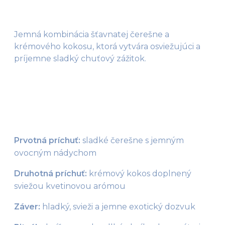
Jemná kombinácia šťavnatej čerešne a
krémového kokosu, ktorá vytvára osviežujúci a
príjemne sladký chuťový zážitok.
Prvotná príchuť:
 sladké čerešne s jemným 
ovocným nádychom
Druhotná príchuť:
 krémový kokos doplnený 
sviežou kvetinovou arómou
Záver:
 hladký, svieži a jemne exotický dozvuk