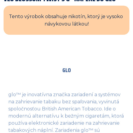
Tento výrobok obsahuje nikotín, ktorý je vysoko 
návykovou látkou!
GLO
glo™ je inovatívna značka zariadení a systémov
na zahrievanie tabaku bez spaľovania, vyvinutá
spoločnosťou British American Tobacco. Ide o
modernú alternatívu k bežným cigaretám, ktorá
používa elektronické zariadenie na zahrievanie
tabakových náplní. Zariadenia glo™ sú