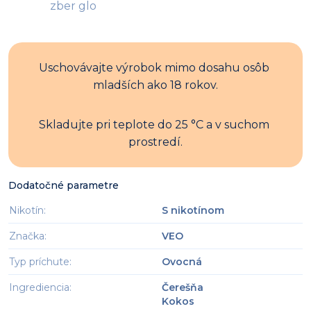
zber glo
Uschovávajte výrobok mimo dosahu osôb 
mladších ako 18 rokov.
Skladujte pri teplote do 25 °C a v suchom 
prostredí.
Dodatočné parametre
Nikotín
:
S nikotínom
Značka
:
VEO
Typ príchute
:
Ovocná
Ingrediencia
:
Čerešňa
Kokos