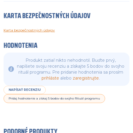
KARTA BEZPEČNOSTNÝCH ÚDAJOV
Karta bezpečnostných údajov
HODNOTENIA
Produkt zatiaľ nikto nehodnotil. Buďte prvý,
napíšete svoju recenziu a získajte 5 bodov do svojho
rituál programu. Pre pridanie hodnotenia sa prosím
prihláste
alebo
zaregistrujte
.
NAPÍSAŤ RECENZIU
Pridaj hodnotenie a získaj 5 bodov do svojho Rituál programu
PODOBNÉ PRODUKTY