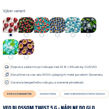
Výber variant
Doprava zadarmo pri nákupe nad 49 € v Rituals by GUDVIO
Doručíme na viac ako 3000 výdajných miest po celom Slovensku
Garancia bezpečného nákupu a overenie plnoletosti
POPIS A PARAMETRE
HODNOTENIA
KARTA BEZPEČNOSTNÝCH ÚDAJOV
VEO BLOSSOM TWIST 5 G - NÁPLNE DO GLO