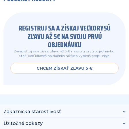
REGISTRUJ SA A ZÍSKAJ VEĽKORYSÚ
ZĽAVU AŽ 5€ NA SVOJU PRVÚ
OBJEDNÁVKU
Zaregistruj sa a získaj zľavu až 5 € na svoju prvú objednávku.
Stačí keď klikneš na tlačidlo nižšie a vyplníš svoje údaje.
CHCEM ZÍSKAŤ ZĽAVU 5 €
Zákaznícka starostlivosť
Užitočné odkazy