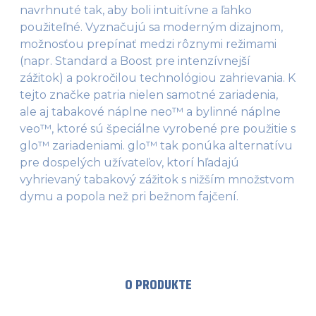
navrhnuté tak, aby boli intuitívne a ľahko
použiteľné. Vyznačujú sa moderným dizajnom,
možnosťou prepínať medzi rôznymi režimami
(napr. Standard a Boost pre intenzívnejší
zážitok) a pokročilou technológiou zahrievania. K
tejto značke patria nielen samotné zariadenia,
ale aj tabakové náplne neo™ a bylinné náplne
veo™, ktoré sú špeciálne vyrobené pre použitie s
glo™ zariadeniami. glo™ tak ponúka alternatívu
pre dospelých užívateľov, ktorí hľadajú
vyhrievaný tabakový zážitok s nižším množstvom
dymu a popola než pri bežnom fajčení.
O PRODUKTE