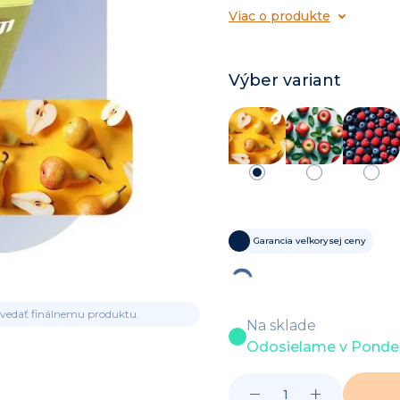
Viac o produkte
Výber variant
Garancia veľkorysej ceny
ovedať finálnemu produktu.
Na sklade
Odosielame v Pondel