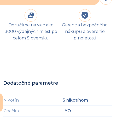
Doručíme na viac ako
Garancia bezpečného
3000 výdajných miest po
nákupu a overenie
celom Slovensku
plnoletosti
Dodatočné parametre
Nikotín
:
S nikotínom
Značka
:
LYO