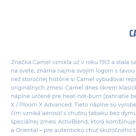
C
Značka Camel vznikla už v roku 1913 a stala s
na svete, známa najmä svojím logom s ťavou 
než storočnej histórie si Camel vybudoval rep
originálnych zmesí. Camel dnes okrem klasi
náplne určené pre heat-not-burn (zahriatie b
X / Ploom X Advanced. Tieto náplne sú vyrobe
čím vzniká aerosól s chuťou tabaku bez dymu
špeciálnej zmesi ActivBlend, ktorá kombinuje 
a Oriental – pre autentickú chuť skutočného t