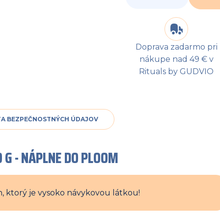
Doprava zadarmo pri
nákupe nad 49 € v
Rituals by GUDVIO
TA BEZPEČNOSTNÝCH ÚDAJOV
0 G - NÁPLNE DO PLOOM
, ktorý je vysoko návykovou látkou!