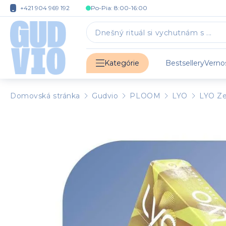
+421 904 969 192
Po-Pia: 8:00-16:00
Bestsellery
Verno
Kategórie
Domovská stránka
Gudvio
PLOOM
LYO
LYO Ze