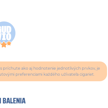
 príchute ako aj hodnotenie jednotlivých prvkov, je 
ťovými preferenciami každého užívateľa cigariet.
 BALENIA