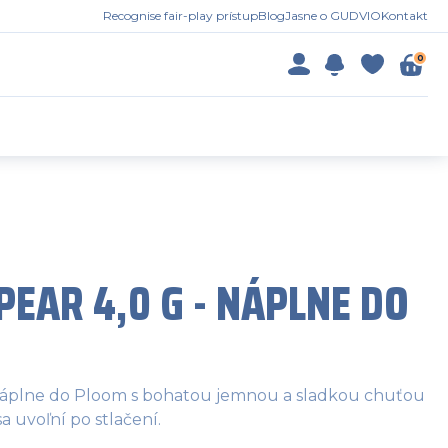
Recognise fair-play prístup
Blog
Jasne o GUDVIO
Kontakt
0
PEAR 4,0 G - NÁPLNE DO
 náplne do Ploom s bohatou jemnou a sladkou chuťou
a uvoľní po stlačení.