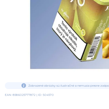
Zobrazené obrázky sú ilustračné a nemusia presne zodp
EAN: 8586025777872
|
ID: 504570