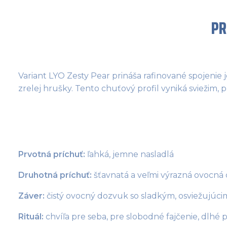
PR
Variant LYO Zesty Pear prináša rafinované spojeni
zrelej hrušky. Tento chuťový profil vyniká sviežim
Prvotná príchuť:
 ľahká, jemne nasladlá
Druhotná príchuť:
 šťavnatá a veľmi výrazná ovocná
Záver:
 čistý ovocný dozvuk so sladkým, osviežujú
Rituál: 
chvíľa pre seba, pre slobodné fajčenie, dlhé