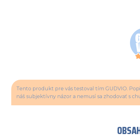
Tento produkt pre vás testoval tím GUDVIO. Popis
náš subjektívny názor a nemusí sa zhodovať s chu
OBSAH