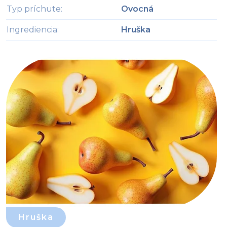
Typ príchute
:
Ovocná
Ingrediencia
:
Hruška
Hruška