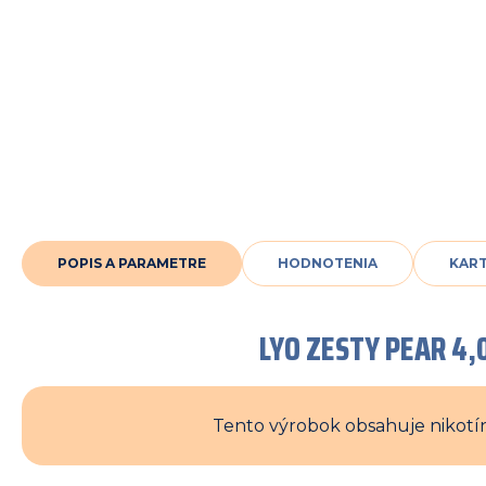
POPIS A PARAMETRE
HODNOTENIA
KAR
LYO ZESTY PEAR 4,
Tento výrobok obsahuje nikotín