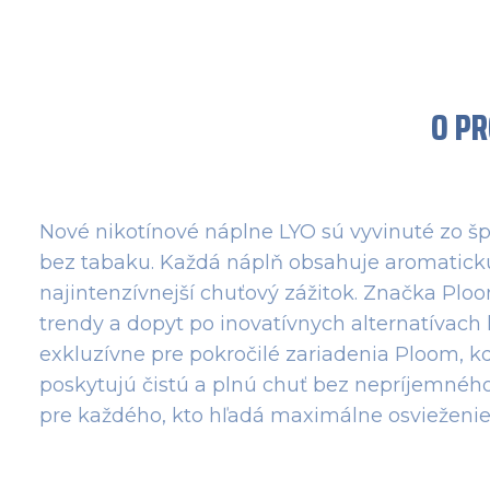
O P
Nové nikotínové náplne LYO sú vyvinuté zo šp
bez tabaku. Každá náplň obsahuje aromatickú
najintenzívnejší chuťový zážitok. Značka Pl
trendy a dopyt po inovatívnych alternatívach
exkluzívne pre pokročilé zariadenia Ploom, k
poskytujú čistú a plnú chuť bez nepríjemného
pre každého, kto hľadá maximálne osvieženie 