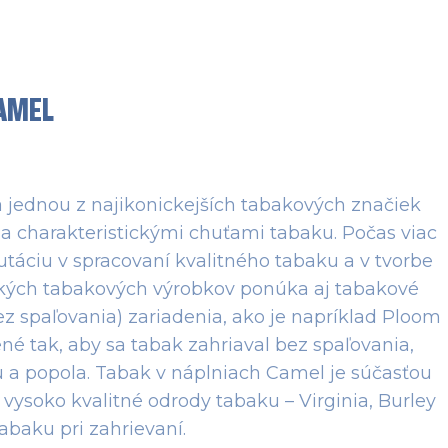
AMEL
a jednou z najikonickejších tabakových značiek
a charakteristickými chuťami tabaku. Počas viac
utáciu v spracovaní kvalitného tabaku a v tvorbe
ckých tabakových výrobkov ponúka aj tabakové
ez spaľovania) zariadenia, ako je napríklad Ploom
né tak, aby sa tabak zahriaval bez spaľovania,
 a popola. Tabak v náplniach Camel je súčasťou
vysoko kvalitné odrody tabaku – Virginia, Burley
abaku pri zahrievaní.