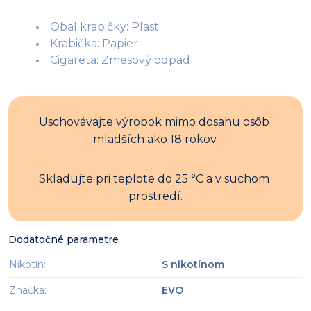
Obal krabičky: Plast
Krabička: Papier
Cigareta: Zmesový odpad
Uschovávajte výrobok mimo dosahu osôb 
mladších ako 18 rokov.
Skladujte pri teplote do 25 °C a v suchom 
prostredí.
Dodatočné parametre
Nikotín
:
S nikotínom
Značka
:
EVO