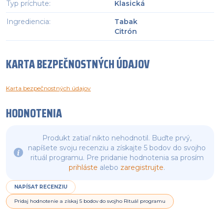
Typ príchute
:
Klasická
Ingrediencia
:
Tabak
Citrón
KARTA BEZPEČNOSTNÝCH ÚDAJOV
Karta bezpečnostných údajov
HODNOTENIA
Produkt zatiaľ nikto nehodnotil. Buďte prvý,
napíšete svoju recenziu a získajte 5 bodov do svojho
rituál programu. Pre pridanie hodnotenia sa prosím
prihláste
alebo
zaregistrujte
.
NAPÍSAŤ RECENZIU
Pridaj hodnotenie a získaj 5 bodov do svojho Rituál programu