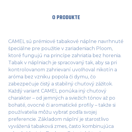
O PRODUKTE
CAMEL sú prémiové tabakové náplne navrhnuté
špeciálne pre použitie v zariadeniach Ploom,
ktoré fungujú na princípe zahriatia bez horenia.
Tabak v náplniach je spracovaný tak, aby sa pri
kontrolovanom zahrievaní uvoľňoval nikotín a
aróma bez vzniku popola či dymu, čo
zabezpečuje čistý a stabilný chuťový zážitok.
Každý variant CAMEL ponúka iný chuťový
charakter – od jemných a sviežich tónov až po
bohaté, ovocné či aromatické profily – takže si
používatelia môžu vybrať podľa svojej
preferencie. Základom náplní je starostlivo
vyvážená tabaková zmes, často kombinujúca