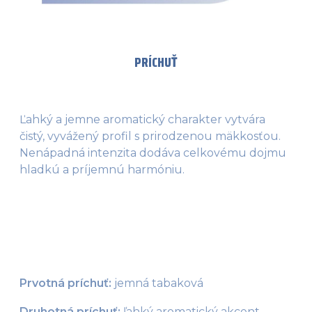
PRÍCHUŤ
Ľahký a jemne aromatický charakter vytvára
čistý, vyvážený profil s prirodzenou mäkkosťou.
Nenápadná intenzita dodáva celkovému dojmu
hladkú a príjemnú harmóniu.
Prvotná príchuť:
 jemná tabaková
Druhotná príchuť:
 ľahký aromatický akcent