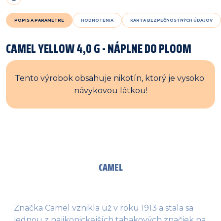
POPIS A PARAMETRE
HODNOTENIA
KARTA BEZPEČNOSTNÝCH ÚDAJOV
CAMEL YELLOW 4,0 G - NÁPLNE DO PLOOM
Tento výrobok obsahuje nikotín, ktorý je vysoko 
návykovou látkou!
CAMEL
Značka Camel vznikla už v roku 1913 a stala sa
jednou z najikonickejších tabakových značiek na