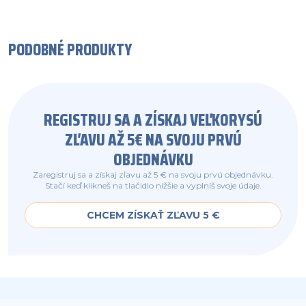
PODOBNÉ PRODUKTY
REGISTRUJ SA A ZÍSKAJ VEĽKORYSÚ
ZĽAVU AŽ 5€ NA SVOJU PRVÚ
OBJEDNÁVKU
Zaregistruj sa a získaj zľavu až 5 € na svoju prvú objednávku.
Stačí keď klikneš na tlačidlo nižšie a vyplníš svoje údaje.
CHCEM ZÍSKAŤ ZĽAVU 5 €