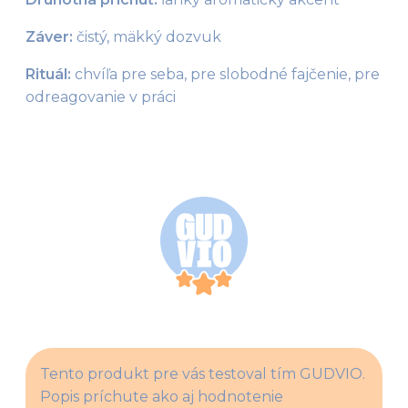
Záver:
 čistý, mäkký dozvuk
Rituál: 
chvíľa pre seba, pre slobodné fajčenie, pre 
odreagovanie v práci
Tento produkt pre vás testoval tím GUDVIO. 
Popis príchute ako aj hodnotenie 