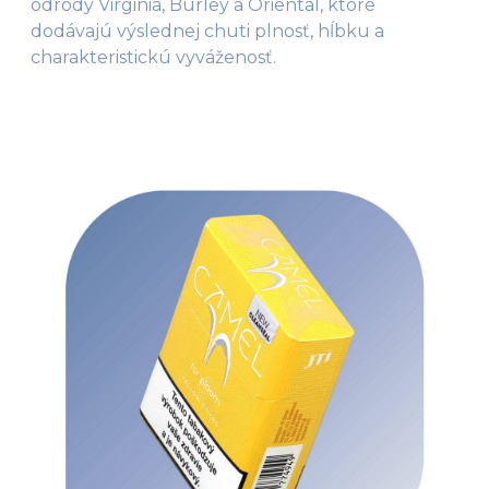
odrody Virginia, Burley a Oriental, ktoré
dodávajú výslednej chuti plnosť, hĺbku a
charakteristickú vyváženosť.