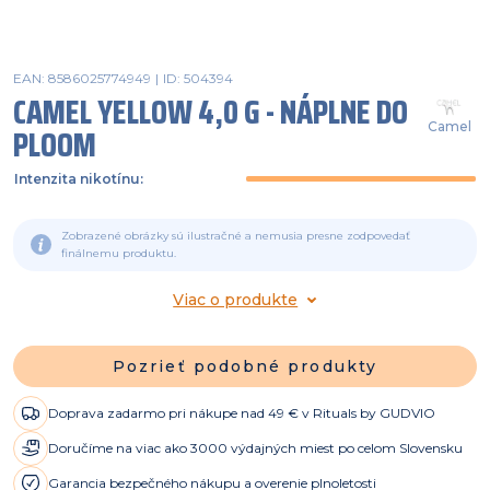
EAN: 8586025774949
|
ID: 504394
CAMEL YELLOW 4,0 G - NÁPLNE DO
Camel
PLOOM
Intenzita nikotínu
:
Zobrazené obrázky sú ilustračné a nemusia presne zodpovedať
finálnemu produktu.
Viac o produkte
Pozrieť podobné produkty
Doprava zadarmo pri nákupe nad 49 € v Rituals by GUDVIO
Doručíme na viac ako 3000 výdajných miest po celom Slovensku
Garancia bezpečného nákupu a overenie plnoletosti