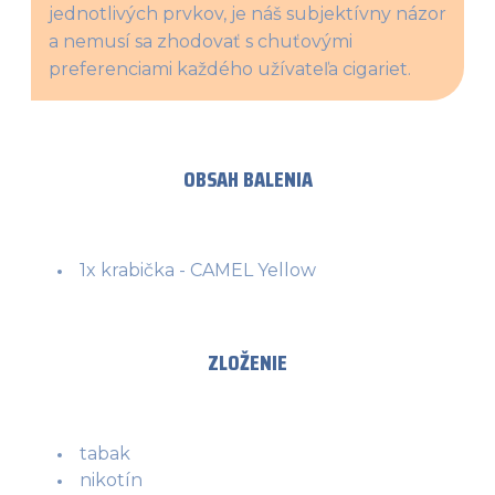
jednotlivých prvkov, je náš subjektívny názor 
a nemusí sa zhodovať s chuťovými 
preferenciami každého užívateľa cigariet.
OBSAH BALENIA
1x krabička - CAMEL Yellow
ZLOŽENIE
tabak
nikotín