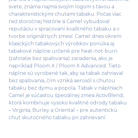
svete, známa najmä svojím logom s ťavou a
charakteristickými chuťami tabaku. Počas viac
než storočnej histórie si Camel vybudoval
reputáciu v spracovaní kvalitného tabaku a v
tvorbe originálnych zmesí. Camel dnes okrem
klasických tabakových výrobkov ponúka aj
tabakové náplne určené pre heat-not-burn
(zahriatie bez spaľovania) zariadenia, ako je
napríklad Ploom X / Ploom X Advanced. Tieto
náplne sú vyrobené tak, aby sa tabak zahriaval
bez spaľovania, čím vzniká aerosól s chuťou
tabaku bez dymu a popola. Tabak v náplniach
Camel je súčasťou špeciálnej zmesi ActivBlend,
ktorá kombinuje vysoko kvalitné odrody tabaku
– Virginia, Burley a Oriental – pre autentickú
chuť skutočného tabaku pri zahrievaní.