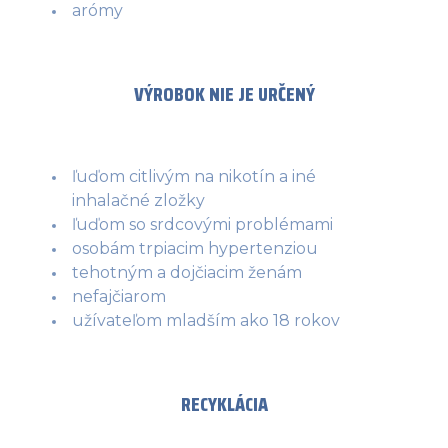
arómy
VÝROBOK NIE JE URČENÝ
ľuďom citlivým na nikotín a iné
inhalačné zložky
ľuďom so srdcovými problémami
osobám trpiacim hypertenziou
tehotným a dojčiacim ženám
nefajčiarom
užívateľom mladším ako 18 rokov
RECYKLÁCIA