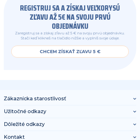
REGISTRUJ SA A ZÍSKAJ VEĽKORYSÚ
ZĽAVU AŽ 5€ NA SVOJU PRVÚ
OBJEDNÁVKU
Zaregistruj sa a získaj zľavu až 5 € na svoju prvú objednávku.
Stačí keď klikneš na tlačidlo nižšie a vyplníš svoje údaje.
CHCEM ZÍSKAŤ ZĽAVU 5 €
Zákaznícka starostlivosť
Užitočné odkazy
Dôležité odkazy
Kontakt