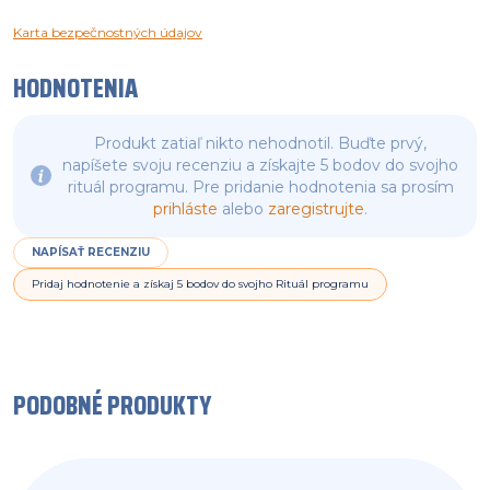
Karta bezpečnostných údajov
HODNOTENIA
Produkt zatiaľ nikto nehodnotil. Buďte prvý,
napíšete svoju recenziu a získajte 5 bodov do svojho
rituál programu. Pre pridanie hodnotenia sa prosím
prihláste
alebo
zaregistrujte
.
NAPÍSAŤ RECENZIU
Pridaj hodnotenie a získaj 5 bodov do svojho Rituál programu
PODOBNÉ PRODUKTY