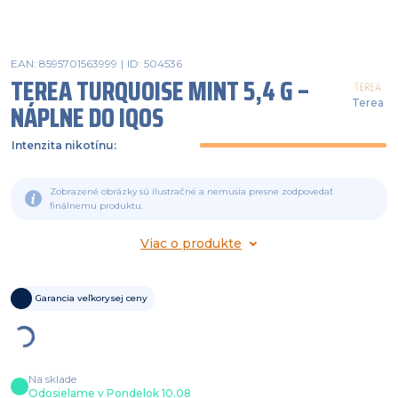
EAN: 8595701563999
|
ID: 504536
TEREA TURQUOISE MINT 5,4 G –
Terea
NÁPLNE DO IQOS
Intenzita nikotínu
:
Zobrazené obrázky sú ilustračné a nemusia presne zodpovedať
finálnemu produktu.
Viac o produkte
Garancia veľkorysej ceny
Na sklade
Odosielame v Pondelok 10.08