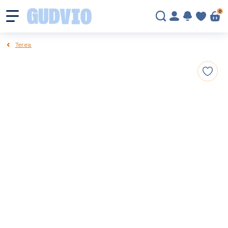
0
Terea