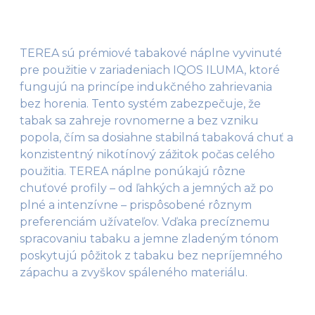
TEREA sú prémiové tabakové náplne vyvinuté
pre použitie v zariadeniach IQOS ILUMA, ktoré
fungujú na princípe indukčného zahrievania
bez horenia. Tento systém zabezpečuje, že
tabak sa zahreje rovnomerne a bez vzniku
popola, čím sa dosiahne stabilná tabaková chuť a
konzistentný nikotínový zážitok počas celého
použitia. TEREA náplne ponúkajú rôzne
chuťové profily – od ľahkých a jemných až po
plné a intenzívne – prispôsobené rôznym
preferenciám užívateľov. Vďaka precíznemu
spracovaniu tabaku a jemne zladeným tónom
poskytujú pôžitok z tabaku bez nepríjemného
zápachu a zvyškov spáleného materiálu.