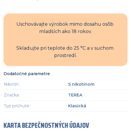
Uschovávajte výrobok mimo dosahu osôb 
mladších ako 18 rokov.
Skladujte pri teplote do 25 °C a v suchom 
prostredí.
Dodatočné parametre
Nikotín
:
S nikotínom
Značka
:
TEREA
Typ príchute
:
Klasická
KARTA BEZPEČNOSTNÝCH ÚDAJOV