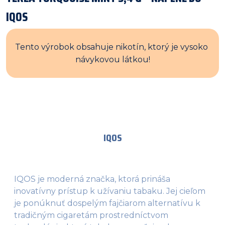
IQOS
Tento výrobok obsahuje nikotín, ktorý je vysoko 
návykovou látkou!
IQOS
IQOS je moderná značka, ktorá prináša
inovatívny prístup k užívaniu tabaku. Jej cieľom
je ponúknuť dospelým fajčiarom alternatívu k
tradičným cigaretám prostredníctvom