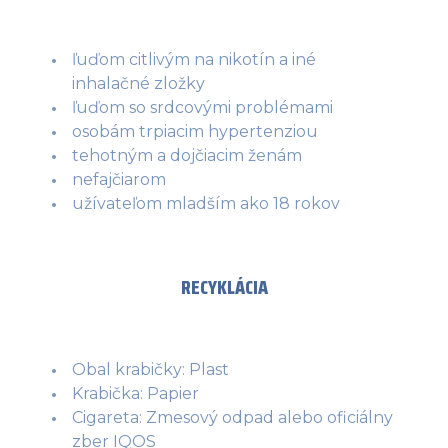
ľuďom citlivým na nikotín a iné
inhalačné zložky
ľuďom so srdcovými problémami
osobám trpiacim hypertenziou
tehotným a dojčiacim ženám
nefajčiarom
užívateľom mladším ako 18 rokov
RECYKLÁCIA
Obal krabičky: Plast
Krabička: Papier
Cigareta: Zmesový odpad alebo oficiálny
zber IQOS