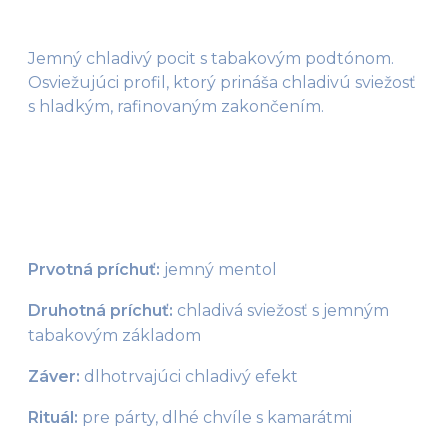
Jemný chladivý pocit s tabakovým podtónom.
Osviežujúci profil, ktorý prináša chladivú sviežosť
s hladkým, rafinovaným zakončením.
Prvotná príchuť:
 jemný mentol
Druhotná príchuť:
 chladivá sviežosť s jemným 
tabakovým základom
Záver:
 dlhotrvajúci chladivý efekt
Rituál: 
pre párty, dlhé chvíle s kamarátmi