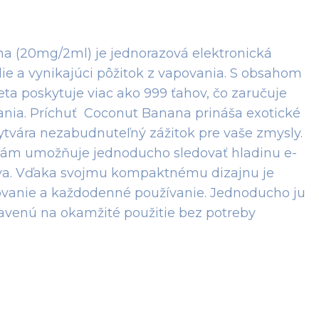
 (20mg/2ml) je jednorazová elektronická
e a vynikajúci pôžitok z vapovania. S obsahom
eta poskytuje viac ako 999 ťahov, čo zaručuje
vania. Príchuť Coconut Banana prináša exotické
tvára nezabudnuteľný zážitok pre vaše zmysly.
vám umožňuje jednoducho sledovať hladinu e-
stáva. Vďaka svojmu kompaktnému dizajnu je
vanie a každodenné používanie. Jednoducho ju
pravenú na okamžité použitie bez potreby