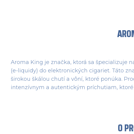
ARO
Aroma King je značka, ktorá sa špecializuje n
(e-liquidy) do elektronických cigariet. Táto 
širokou škálou chutí a vôní, ktoré ponúka. Pr
intenzívnym a autentickým príchutiam, ktoré 
O P