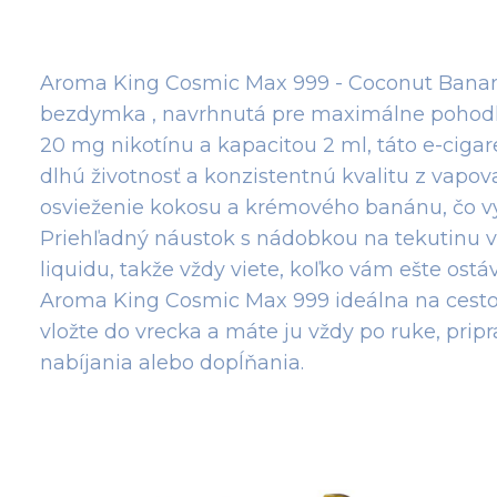
Aroma King Cosmic Max 999 - Coconut Banana
bezdymka , navrhnutá pre maximálne pohodli
20 mg nikotínu a kapacitou 2 ml, táto e-cigar
dlhú životnosť a konzistentnú kvalitu z vapo
osvieženie kokosu a krémového banánu, čo vy
Priehľadný náustok s nádobkou na tekutinu 
liquidu, takže vždy viete, koľko vám ešte o
Aroma King Cosmic Max 999 ideálna na cesto
vložte do vrecka a máte ju vždy po ruke, pri
nabíjania alebo dopĺňania.