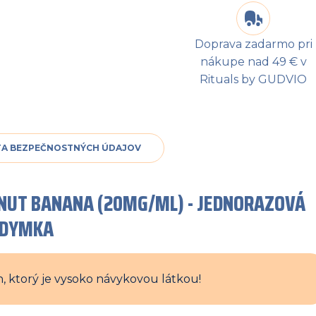
Doprava zadarmo pri
nákupe nad 49 € v
Rituals by GUDVIO
TA BEZPEČNOSTNÝCH ÚDAJOV
ONUT BANANA (20MG/ML) - JEDNORAZOVÁ
ZDYMKA
, ktorý je vysoko návykovou látkou!