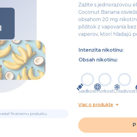
Zažite s jednorazovou 
Coconut Banana osviež
obsahom 20 mg nikotínu
l
pôžitok z vapovania bez 
vaperov, ktorí hľadajú 
Intenzita nikotínu
:
Obsah nikotínu
:
Sladkosť
Horkosť
Chladivosť
Viac o produkte
ovedať finálnemu produktu.
P