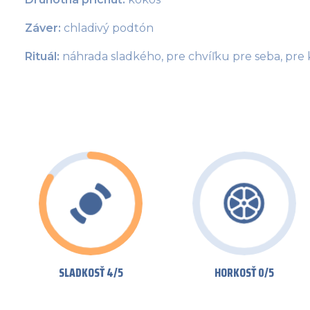
Záver:
 chladivý podtón 
Rituál: 
náhrada sladkého, pre chvíľku pre seba, pre
SLADKOSŤ 4/5
HORKOSŤ 0/5