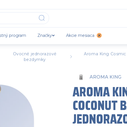
stný program
Značky
Akcie mesiaca
Ovocné jednorazové
Aroma King Cosmic 
bezdymky
AROMA KING
AROMA KIN
COCONUT B
JEDNORAZ