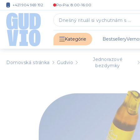
+421 904 969 192
Po-Pia: 8:00-16:00
Bestsellery
Verno
Kategórie
Jednorazové
Domovská stránka
Gudvio
bezdymky