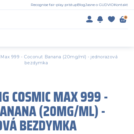
Recognise fair-play prístup
Blog
Jasne o GUDVIO
Kontakt
0
Max 999 - Coconut Banana (20mg/ml) - jednorazová
bezdymka
G COSMIC MAX 999 -
ANANA (20MG/ML) -
OVÁ BEZDYMKA