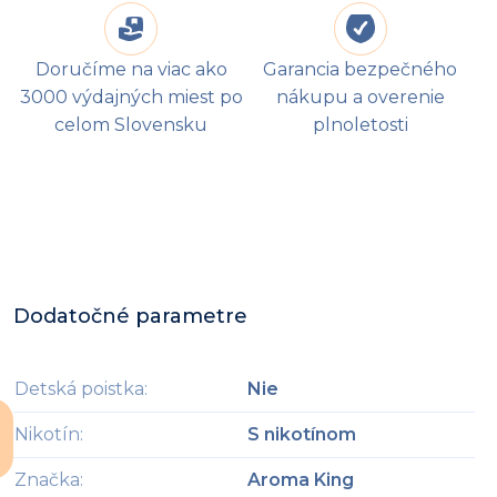
Doručíme na viac ako
Garancia bezpečného
3000 výdajných miest po
nákupu a overenie
celom Slovensku
plnoletosti
Dodatočné parametre
Detská poistka
:
Nie
Nikotín
:
S nikotínom
Značka
:
Aroma King