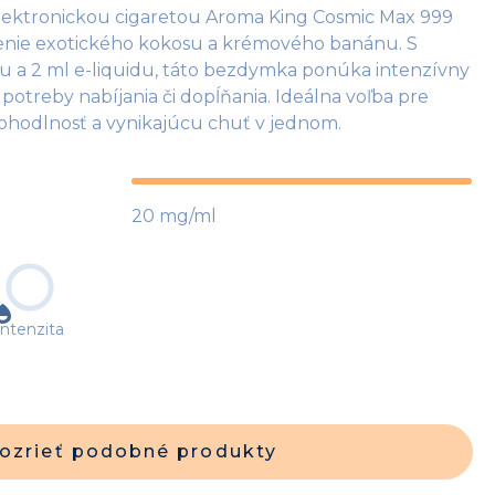
elektronickou cigaretou Aroma King Cosmic Max 999
enie exotického kokosu a krémového banánu. S
 a 2 ml e-liquidu, táto bezdymka ponúka intenzívny
potreby nabíjania či dopĺňania. Ideálna voľba pre
pohodlnosť a vynikajúcu chuť v jednom.
20 mg/ml
Intenzita
ozrieť podobné produkty