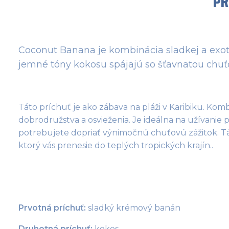
PR
Coconut Banana je kombinácia sladkej a exoti
jemné tóny kokosu spájajú so šťavnatou chuť
Táto príchuť je ako zábava na pláži v Karibiku. Ko
dobrodružstva a osvieženia. Je ideálna na užívanie po
potrebujete dopriať výnimočnú chuťovú zážitok. Tá
ktorý vás prenesie do teplých tropických krajín..
Prvotná príchuť:
 sladký krémový banán
Druhotná príchuť:
 kokos