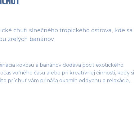
ÍCHUŤ
cké chuti slnečného tropického ostrova, kde sa
ou zrelých banánov.
mbinácia kokosu a banánov dodáva pocit exotického 
čas voľného času alebo pri kreatívnej činnosti, kedy si 
to príchuť vám prináša okamih oddychu a relaxácie, 