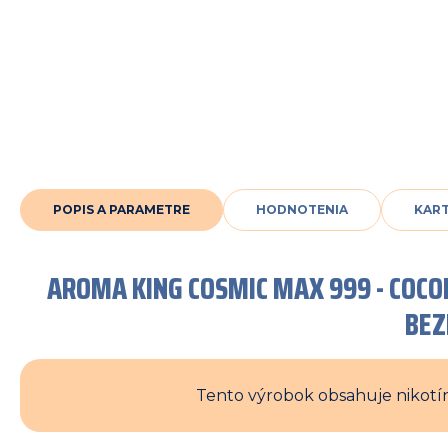
POPIS A PARAMETRE
HODNOTENIA
KAR
AROMA KING COSMIC MAX 999 - COC
BE
Tento výrobok obsahuje nikotín