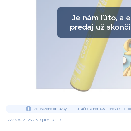
Je nám ľúto, ale
predaj už skonči
Zobrazené obrázky sú ilustračné a nemusia presne zodp
EAN: 5905311249290
|
ID: 504119