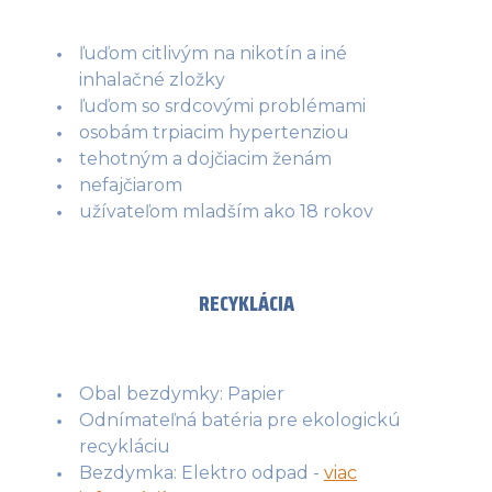
ľuďom citlivým na nikotín a iné
inhalačné zložky
ľuďom so srdcovými problémami
osobám trpiacim hypertenziou
tehotným a dojčiacim ženám
nefajčiarom
užívateľom mladším ako 18 rokov
RECYKLÁCIA
Obal bezdymky: Papier
Odnímateľná batéria pre ekologickú
recykláciu
Bezdymka: Elektro odpad -
viac