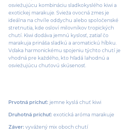
osviežujúcu kombináciu sladkokyslého kiwi a 
exotickej marakuje. Svieža ovocná zmes je 
ideálna na chvíle oddychu alebo spoločenské 
stretnutia, kde osloví milovníkov tropických 
chutí. Kiwi dodáva jemnú kyslosť, zatiaľ čo 
marakuja prináša sladkú a aromatickú hĺbku. 
Vďaka harmonickému spojeniu týchto chutí je 
vhodná pre každého, kto hľadá lahodnú a 
osviežujúcu chuťovú skúsenosť.
Prvotná príchuť:
 jemne kyslá chuť kiwi
Druhotná príchuť: 
exotická aróma marakuje
Záver:
 vyvážený mix oboch chutí