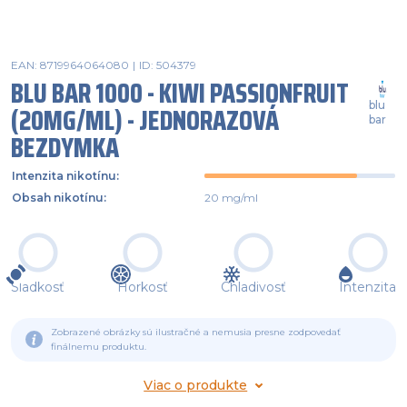
EAN: 8719964064080
|
ID: 504379
BLU BAR 1000 - KIWI PASSIONFRUIT
blu
(20MG/ML) - JEDNORAZOVÁ
bar
BEZDYMKA
Intenzita nikotínu
:
Obsah nikotínu
:
20 mg/ml
Sladkosť
Horkosť
Chladivosť
Intenzita
Zobrazené obrázky sú ilustračné a nemusia presne zodpovedať
finálnemu produktu.
Viac o produkte