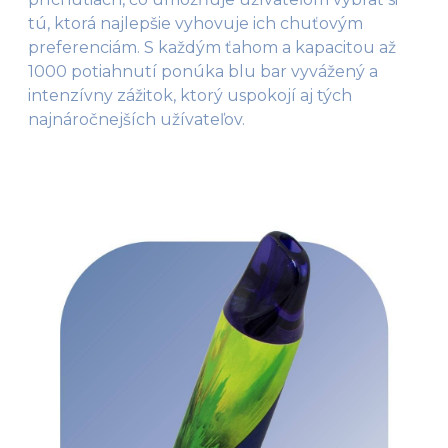
tú, ktorá najlepšie vyhovuje ich chuťovým
preferenciám. S každým ťahom a kapacitou až
1000 potiahnutí ponúka blu bar vyvážený a
intenzívny zážitok, ktorý uspokojí aj tých
najnáročnejších užívateľov.