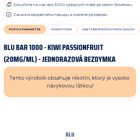
Doručíme na viac ako 3000 výdajných miest po celom Slovensku
Garancia bezpečného nákupu a overenie plnoletosti
POPIS A PARAMETRE
HODNOTENIA
KARTA BEZPEČNOSTNÝCH ÚDAJOV
BLU BAR 1000 - KIWI PASSIONFRUIT
(20MG/ML) - JEDNORAZOVÁ BEZDYMKA
Tento výrobok obsahuje nikotín, ktorý je vysoko 
návykovou látkou!
BLU