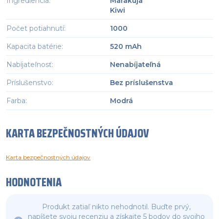
Ingrediencia
:
Marakuja
Kiwi
Počet potiahnutí
:
1000
Kapacita batérie
:
520 mAh
Nabíjateľnosť
:
Nenabíjateľná
Príslušenstvo
:
Bez príslušenstva
Farba
:
Modrá
KARTA BEZPEČNOSTNÝCH ÚDAJOV
Karta bezpečnostných údajov
HODNOTENIA
Produkt zatiaľ nikto nehodnotil. Buďte prvý,
napíšete svoju recenziu a získajte 5 bodov do svojho