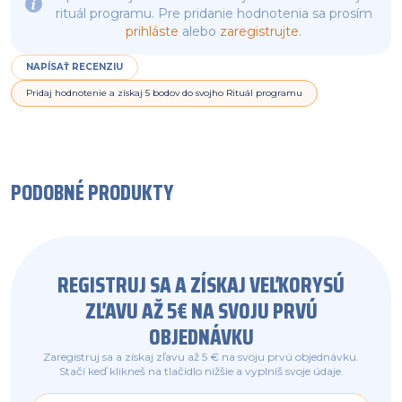
rituál programu. Pre pridanie hodnotenia sa prosím
prihláste
alebo
zaregistrujte
.
NAPÍSAŤ RECENZIU
Pridaj hodnotenie a získaj 5 bodov do svojho Rituál programu
PODOBNÉ PRODUKTY
REGISTRUJ SA A ZÍSKAJ VEĽKORYSÚ
ZĽAVU AŽ 5€ NA SVOJU PRVÚ
OBJEDNÁVKU
Zaregistruj sa a získaj zľavu až 5 € na svoju prvú objednávku.
Stačí keď klikneš na tlačidlo nižšie a vyplníš svoje údaje.