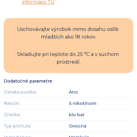
informácií TU
Uschovávajte výrobok mimo dosahu osôb 
mladších ako 18 rokov.
Skladujte pri teplote do 25 °C a v suchom 
prostredí.
Dodatočné parametre
Detská poistka
:
Áno
Nikotín
:
S nikotínom
Značka
:
blu bar
Typ príchute
:
Ovocná