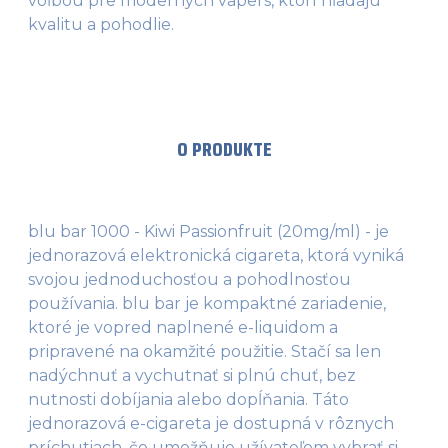
voľbou pre moderných vapers, ktorí hľadajú
kvalitu a pohodlie.
O PRODUKTE
blu bar 1000 - Kiwi Passionfruit (20mg/ml) - je
jednorazová elektronická cigareta, ktorá vyniká
svojou jednoduchosťou a pohodlnosťou
používania. blu bar je kompaktné zariadenie,
ktoré je vopred naplnené e-liquidom a
pripravené na okamžité použitie. Stačí sa len
nadýchnuť a vychutnať si plnú chuť, bez
nutnosti dobíjania alebo dopĺňania. Táto
jednorazová e-cigareta je dostupná v rôznych
príchutiach, čo umožňuje užívateľom vybrať si