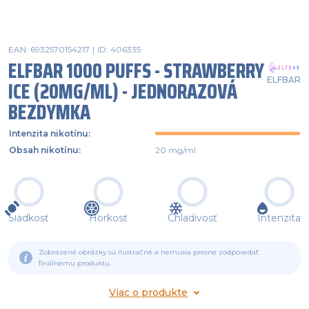
EAN: 6932570154217
|
ID: 406335
ELFBAR 1000 PUFFS - STRAWBERRY
ELFBAR
ICE (20MG/ML) - JEDNORAZOVÁ
BEZDYMKA
Intenzita nikotínu
:
Obsah nikotínu
:
20 mg/ml
Sladkosť
Horkosť
Chladivosť
Intenzita
Zobrazené obrázky sú ilustračné a nemusia presne zodpovedať
finálnemu produktu.
Viac o produkte