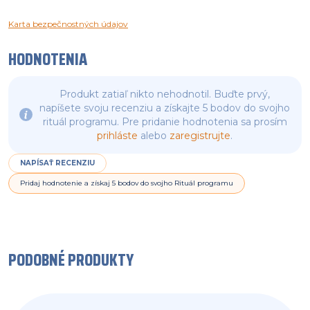
Karta bezpečnostných údajov
HODNOTENIA
Produkt zatiaľ nikto nehodnotil. Buďte prvý,
napíšete svoju recenziu a získajte 5 bodov do svojho
rituál programu. Pre pridanie hodnotenia sa prosím
prihláste
alebo
zaregistrujte
.
NAPÍSAŤ RECENZIU
Pridaj hodnotenie a získaj 5 bodov do svojho Rituál programu
PODOBNÉ PRODUKTY