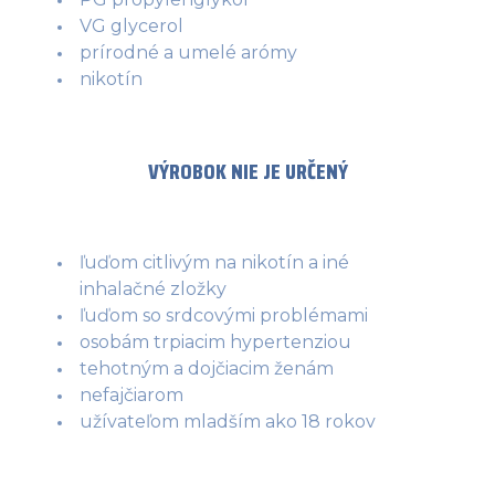
VG glycerol
prírodné a umelé arómy
nikotín
VÝROBOK NIE JE URČENÝ
ľuďom citlivým na nikotín a iné
inhalačné zložky
ľuďom so srdcovými problémami
osobám trpiacim hypertenziou
tehotným a dojčiacim ženám
nefajčiarom
užívateľom mladším ako 18 rokov