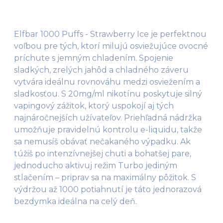
Elfbar 1000 Puffs - Strawberry Ice je perfektnou
voľbou pre tých, ktorí milujú osviežujúce ovocné
príchute s jemným chladením. Spojenie
sladkých, zrelých jahôd a chladného záveru
vytvára ideálnu rovnováhu medzi osviežením a
sladkosťou. S 20mg/ml nikotínu poskytuje silný
vapingový zážitok, ktorý uspokojí aj tých
najnáročnejších užívateľov. Priehľadná nádržka
umožňuje pravidelnú kontrolu e-liquidu, takže
sa nemusíš obávať nečakaného výpadku. Ak
túžiš po intenzívnejšej chuti a bohatšej pare,
jednoducho aktivuj režim Turbo jediným
stlačením – priprav sa na maximálny pôžitok. S
výdržou až 1000 potiahnutí je táto jednorazová
bezdymka ideálna na celý deň.