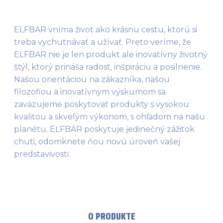
ELFBAR vníma život ako krásnu cestu, ktorú si 
treba vychutnávať a užívať. Preto veríme, že 
ELFBAR nie je len produkt ale inovatívny životný 
štýl, ktorý prináša radosť, inšpiráciu a posilnenie. 
Našou orientáciou na zákazníka, našou 
filozofiou a inovatívnym výskumom sa 
zaväzujeme poskytovať produkty s vysokou 
kvalitou a skvelým výkonom, s ohľadom na našu 
planétu. ELFBAR poskytuje jedinečný zážitok 
chuti, odomknete ňou novú úroveň vašej 
predstavivosti.
O PRODUKTE