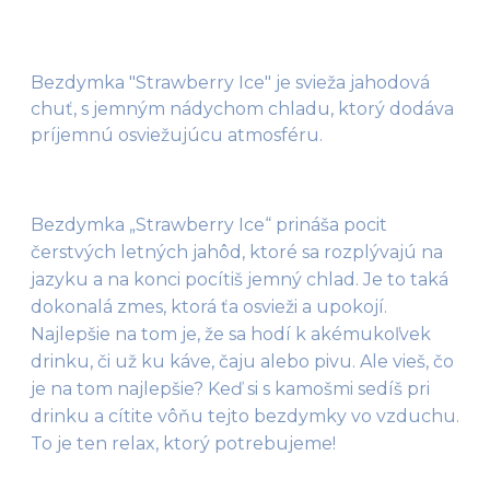
Bezdymka "Strawberry Ice" je svieža jahodová
chuť, s jemným nádychom chladu, ktorý dodáva
príjemnú osviežujúcu atmosféru.
Bezdymka „Strawberry Ice“ prináša pocit 
čerstvých letných jahôd, ktoré sa rozplývajú na 
jazyku a na konci pocítiš jemný chlad. Je to taká 
dokonalá zmes, ktorá ťa osvieži a upokojí. 
Najlepšie na tom je, že sa hodí k akémukoľvek 
drinku, či už ku káve, čaju alebo pivu. Ale vieš, čo 
je na tom najlepšie? Keď si s kamošmi sedíš pri 
drinku a cítite vôňu tejto bezdymky vo vzduchu. 
To je ten relax, ktorý potrebujeme!