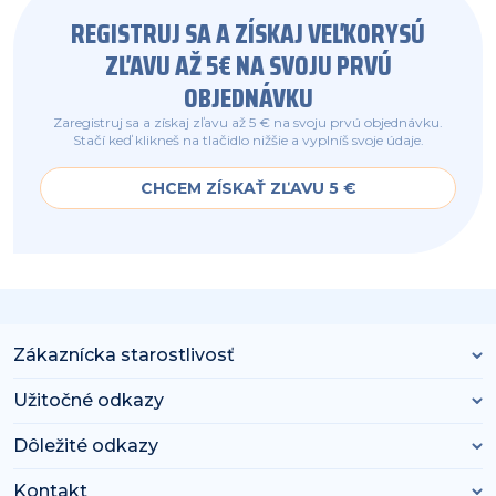
REGISTRUJ SA A ZÍSKAJ VEĽKORYSÚ
ZĽAVU AŽ 5€ NA SVOJU PRVÚ
OBJEDNÁVKU
Zaregistruj sa a získaj zľavu až 5 € na svoju prvú objednávku.
Stačí keď klikneš na tlačidlo nižšie a vyplníš svoje údaje.
CHCEM ZÍSKAŤ ZĽAVU 5 €
Zákaznícka starostlivosť
Užitočné odkazy
Dôležité odkazy
Kontakt