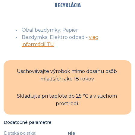
RECYKLÁCIA
Obal bezdymky: Papier
Bezdymka: Elektro odpad -
viac
informácií TU
Uschovávajte výrobok mimo dosahu osôb 
mladších ako 18 rokov.
Skladujte pri teplote do 25 °C a v suchom 
prostredí.
Dodatočné parametre
Detská poistka
:
Nie