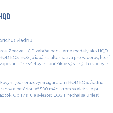
HQD
príchuť vládnu!
mieste. Značka HQD zahŕňa populárne modely ako HQD 
D EOS. EOS je ideálna alternatíva pre vaperov, ktorí 
o vapovaní. Pre všetkých fanúšikov výrazných ovocných 
oťahov a batériou až 500 mAh, ktorá sa aktivuje pri 
k. Objav silu a sviežosť EOS a nechaj sa uniesť!