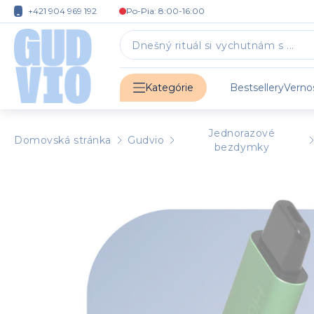
+421 904 969 192
Po-Pia: 8:00-16:00
Bestsellery
Verno
Kategórie
Jednorazové
Domovská stránka
Gudvio
bezdymky