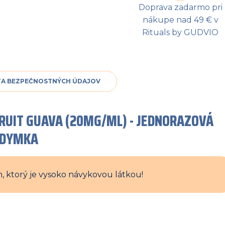
Doprava zadarmo pri
nákupe nad 49 € v
Rituals by GUDVIO
TA BEZPEČNOSTNÝCH ÚDAJOV
 FRUIT GUAVA (20MG/ML) - JEDNORAZOVÁ
ZDYMKA
, ktorý je vysoko návykovou látkou!