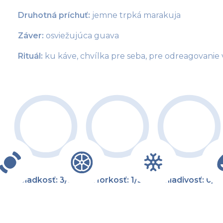
Druhotná príchuť:
 jemne trpká marakuja
Záver:
 osviežujúca guava
Rituál: 
ku káve, chvílka pre seba, pre odreagovanie v
Sladkosť: 3/5
Horkosť: 1/5
Chladivosť: 0/5