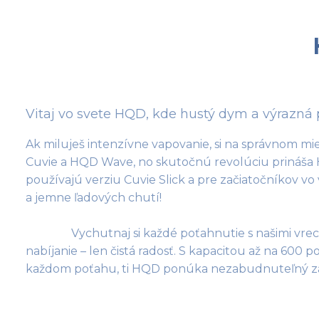
Vitaj vo svete HQD, kde hustý dym a výrazná 
Ak miluješ intenzívne vapovanie, si na správnom 
Cuvie a HQD Wave, no skutočnú revolúciu prináša HQ
používajú verziu Cuvie Slick a pre začiatočníkov v
a jemne ľadových chutí!

                Vychutnaj si každé poťahnutie s našimi vreckovými jednorazovými cigaretami HQD EOS. Žiadne 
nabíjanie – len čistá radosť. S kapacitou až na 600 p
každom poťahu, ti HQD ponúka nezabudnuteľný zážito