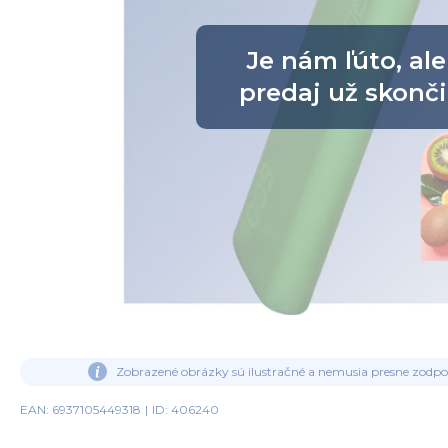
Je nám ľúto, ale
predaj už skonči
Zobrazené obrázky sú ilustračné a nemusia presne zodp
EAN: 6937105449318
|
ID: 406240