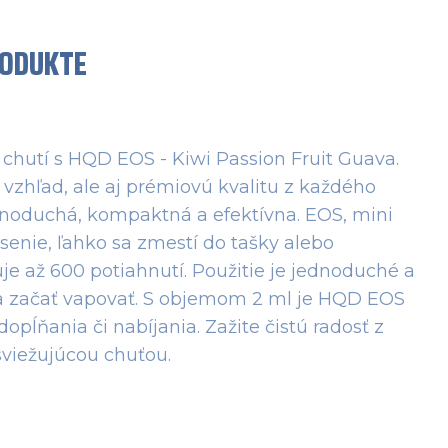
RODUKTE
chutí s HQD EOS - Kiwi Passion Fruit Guava.
 vzhľad, ale aj prémiovú kvalitu z každého
dnoduchá, kompaktná a efektívna. EOS, mini
senie, ľahko sa zmestí do tašky alebo
e až 600 potiahnutí. Použitie je jednoduché a
y a začať vapovať. S objemom 2 ml je HQD EOS
pĺňania či nabíjania. Zažite čistú radosť z
sviežujúcou chuťou.