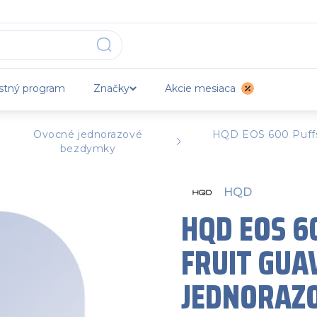
stný program
Značky
Akcie mesiaca
Ovocné jednorazové
HQD EOS 600 Puffs 
bezdymky
HQD
HQD EOS 60
FRUIT GUA
JEDNORAZ