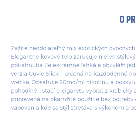
O P
Zažite neodolateľný mix exotických ovocných 
Elegantné kovové telo zaručuje nielen štýlový
potiahnutia. Je extrémne ľahká a obzvlášť je
verzia Cuvie Slick – určená na každodenné no
vrecka. Obsahuje 20mg/ml nikotínu a poskytuj
pohodlné - stačí e-cigaretu vybrať z krabičk
pripravená na okamžité použitie bez potreby do
vapovania kde sa štýl stretáva s výkonom a o