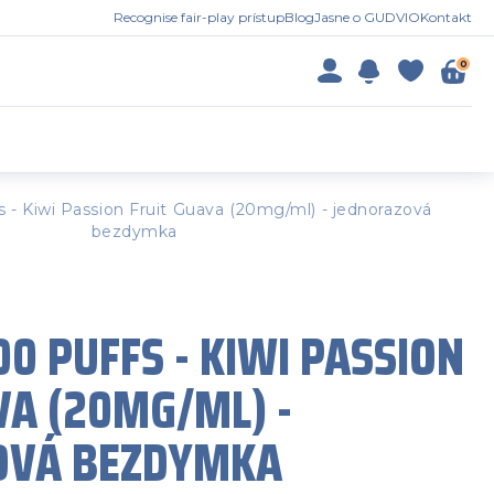
Recognise fair-play prístup
Blog
Jasne o GUDVIO
Kontakt
0
- Kiwi Passion Fruit Guava (20mg/ml) - jednorazová
bezdymka
0 PUFFS - KIWI PASSION
VA (20MG/ML) -
OVÁ BEZDYMKA