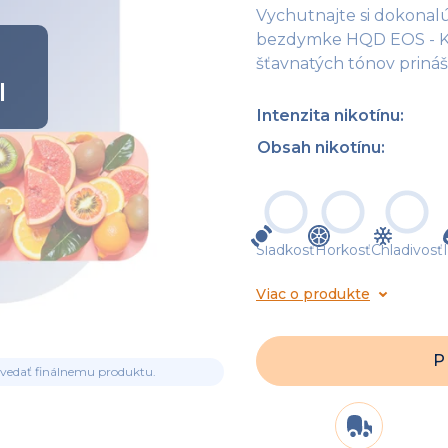
Vychutnajte si dokonalú
bezdymke HQD EOS - Kiw
šťavnatých tónov prináš
l
Intenzita nikotínu
:
Obsah nikotínu
:
Sladkosť
Horkosť
Chladivosť
Viac o produkte
P
ovedať finálnemu produktu.