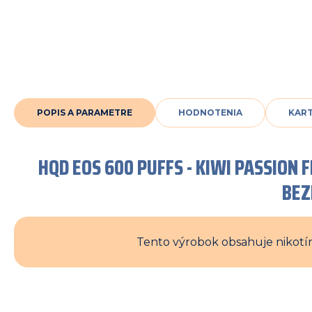
POPIS A PARAMETRE
HODNOTENIA
KAR
HQD EOS 600 PUFFS - KIWI PASSION
BE
Tento výrobok obsahuje nikotín