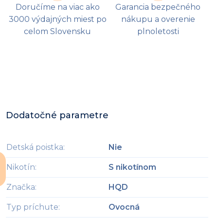
Doručíme na viac ako
Garancia bezpečného
3000 výdajných miest po
nákupu a overenie
celom Slovensku
plnoletosti
Dodatočné parametre
Detská poistka
:
Nie
Nikotín
:
S nikotínom
Značka
:
HQD
Typ príchute
:
Ovocná