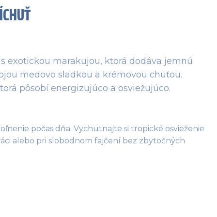
ÍCHUŤ
na s exotickou marakujou, ktorá dodáva jemnú
 svojou medovo sladkou a krémovou chuťou.
orá pôsobí energizujúco a osviežujúco.
ľnenie počas dňa. Vychutnajte si tropické osvieženie 
ráci alebo pri slobodnom fajčení bez zbytočných 