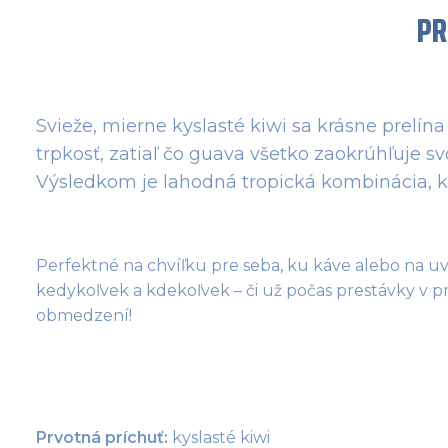
PR
Svieže, mierne kyslasté kiwi sa krásne prelí
trpkosť, zatiaľ čo guava všetko zaokrúhľuje
Výsledkom je lahodná tropická kombinácia, kt
Perfektné na chvíľku pre seba, ku káve alebo na uvo
kedykoľvek a kdekoľvek – či už počas prestávky v p
obmedzení!
Prvotná príchuť:
 kyslasté kiwi 