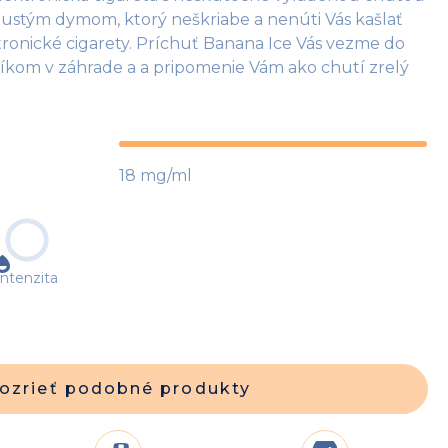
hustým dymom, ktorý neškriabe a nenúti Vás kašlať
ronické cigarety. Príchuť Banana Ice Vás vezme do
íkom v záhrade a a pripomenie Vám ako chutí zrelý
18 mg/ml
Intenzita
ozrieť podobné produkty