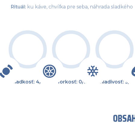
Rituál: 
ku káve, chvíľka pre seba, náhrada sladkého
Sladkosť: 4/5
Horkosť: 0/5
Chladivosť: 3/5
OBSAH