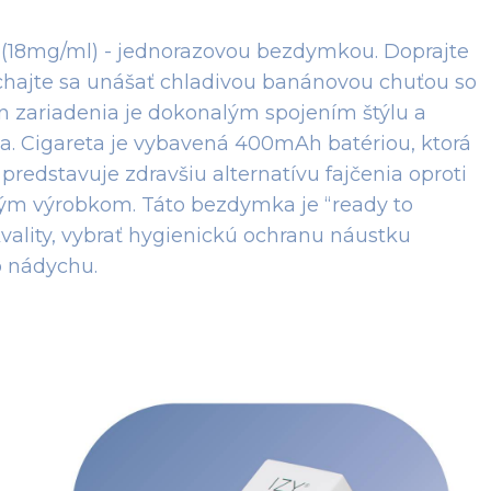
e (18mg/ml) - jednorazovou bezdymkou. Doprajte
hajte sa unášať chladivou banánovou chuťou so
jn zariadenia je dokonalým spojením štýlu a
ia. Cigareta je vybavená 400mAh batériou, ktorá
redstavuje zdravšiu alternatívu fajčenia oproti
ým výrobkom. Táto bezdymka je “ready to
 kvality, vybrať hygienickú ochranu náustku
o nádychu.