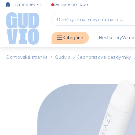
+421 904 969 192
Po-Pia: 8:00-16:00
Bestsellery
Verno
Kategórie
Domovská stránka
Gudvio
Jednorazové bezdymky