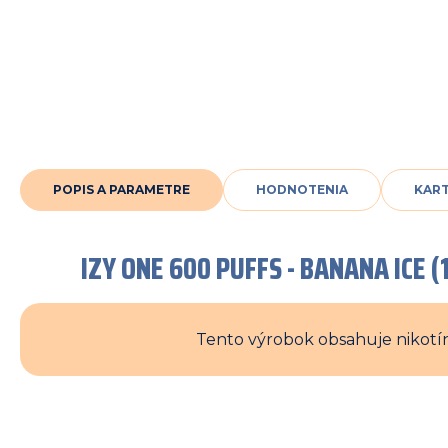
POPIS A PARAMETRE
HODNOTENIA
KAR
IZY ONE 600 PUFFS - BANANA ICE
Tento výrobok obsahuje nikotín