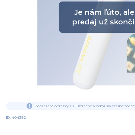
Je nám ľúto, ale
predaj už skonči
Zobrazené obrázky sú ilustračné a nemusia presne zodp
ID: 404382