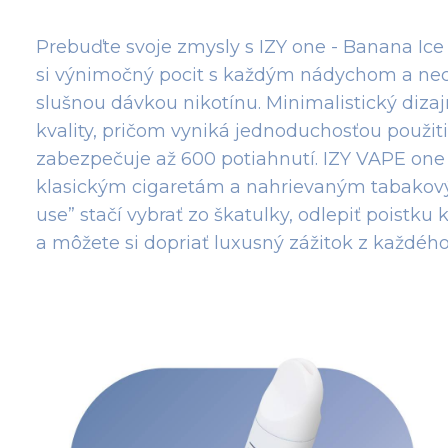
Prebuďte svoje zmysly s IZY one - Banana Ic
si výnimočný pocit s každým nádychom a nec
slušnou dávkou nikotínu. Minimalistický diza
kvality, pričom vyniká jednoduchosťou použit
zabezpečuje až 600 potiahnutí. IZY VAPE one p
klasickým cigaretám a nahrievaným tabakov
use” stačí vybrať zo škatulky, odlepiť poistku
a môžete si dopriať luxusný zážitok z každéh