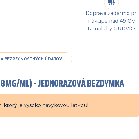
Doprava zadarmo pri
nákupe nad 49 € v
Rituals by GUDVIO
TA BEZPEČNOSTNÝCH ÚDAJOV
 (18MG/ML) - JEDNORAZOVÁ BEZDYMKA
, ktorý je vysoko návykovou látkou!