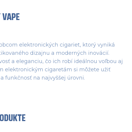
Y VAPE
com elektronických cigariet, ktorý vyniká
stikovaného dizajnu a moderných inovácií.
sť a eleganciu, čo ich robí ideálnou voľbou aj
im elektronickým cigaretám si môžete užiť
 a funkčnosť na najvyššej úrovni.
RODUKTE