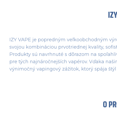
IZ
IZY VAPE je popredným veľkoobchodným výrob
svojou kombináciou prvotriednej kvality, sofi
Produkty sú navrhnuté s dôrazom na spoľahlivo
pre tých najnáročnejších vapérov. Vďaka naš
výnimočný vapingový zážitok, ktorý spája štýl
O P