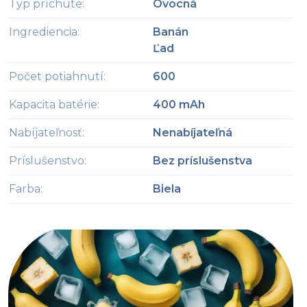
Typ príchute
:
Ovocná
Ingrediencia
:
Banán
Ľad
Počet potiahnutí
:
600
Kapacita batérie
:
400 mAh
Nabíjateľnosť
:
Nenabíjateľná
Príslušenstvo
:
Bez príslušenstva
Farba
:
Biela