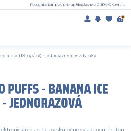
Recognise fair-play prístup
Blog
Jasne o GUDVIO
Kontakt
0
nana Ice (18mg/ml) - jednorazová bezdymka
0 PUFFS - BANANA ICE
 - JEDNORAZOVÁ
lektronická cigareta s neskutočne vyladenou chuťou