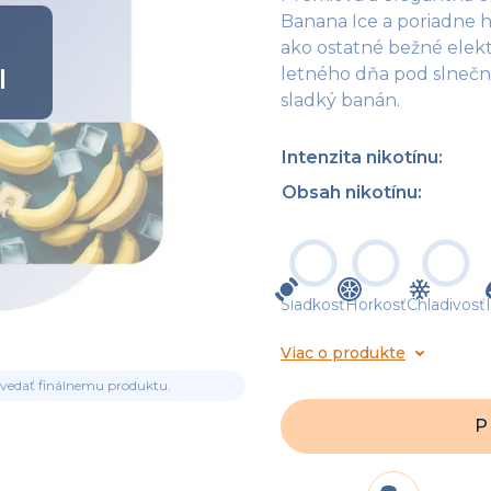
Banana Ice a poriadne 
ako ostatné bežné elekt
l
letného dňa pod slnečn
sladký banán.
Intenzita nikotínu
:
Obsah nikotínu
:
Sladkosť
Horkosť
Chladivosť
Viac o produkte
ovedať finálnemu produktu.
P