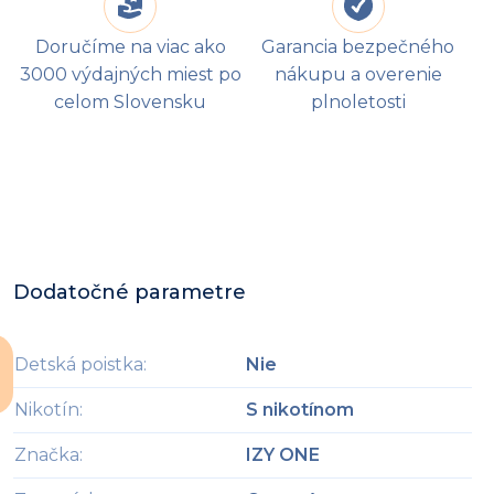
Doručíme na viac ako
Garancia bezpečného
3000 výdajných miest po
nákupu a overenie
celom Slovensku
plnoletosti
Dodatočné parametre
Detská poistka
:
Nie
Nikotín
:
S nikotínom
Značka
:
IZY ONE