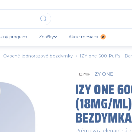
stný program
Značky
Akcie mesiaca
Ovocné jednorazové bezdymky
IZY one 600 Puffs - Ba
IZY ONE
IZY ONE 60
(18MG/ML)
BEZDYMKA
Prémiová a elegantná e