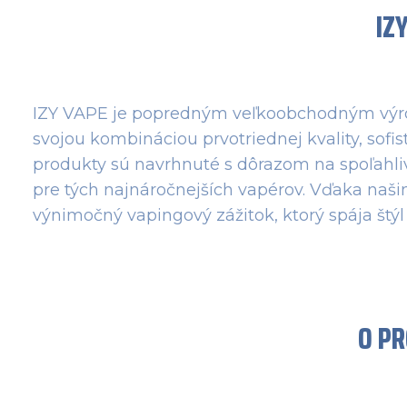
IZ
IZY VAPE je popredným veľkoobchodným výrob
svojou kombináciou prvotriednej kvality, sofi
produkty sú navrhnuté s dôrazom na spoľahlivo
pre tých najnáročnejších vapérov. Vďaka naš
výnimočný vapingový zážitok, ktorý spája štýl
O P