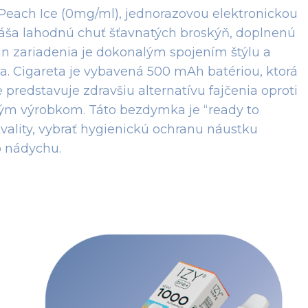
- Peach Ice (0mg/ml), jednorazovou elektronickou
áša lahodnú chuť šťavnatých broskýň, doplnenú
ajn zariadenia je dokonalým spojením štýlu a
ia. Cigareta je vybavená 500 mAh batériou, ktorá
predstavuje zdravšiu alternatívu fajčenia oproti
ým výrobkom. Táto bezdymka je “ready to
 kvality, vybrať hygienickú ochranu náustku
o nádychu.