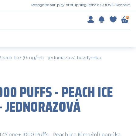
Recognise fair-play prístup
Blog
Jasne o GUDVIO
Kontakt
0
 Peach Ice (0mg/ml) - jednorazová bezdymka
000 PUFFS - PEACH ICE
- JEDNORAZOVÁ
 IZY one+ 1000 Puffs - Peach Ice (0mg/ml) ponúka