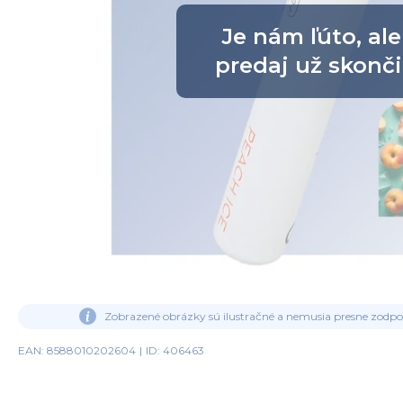
Je nám ľúto, ale
predaj už skonči
Zobrazené obrázky sú ilustračné a nemusia presne zodp
EAN: 8588010202604
|
ID: 406463