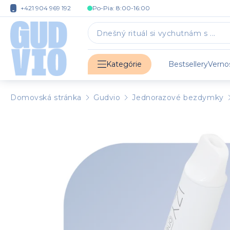
+421 904 969 192
Po-Pia: 8:00-16:00
Bestsellery
Verno
Kategórie
Domovská stránka
Gudvio
Jednorazové bezdymky