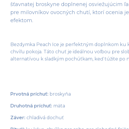
šťavnatej broskyne doplnenej osviežujúcim ľa
pre milovníkov ovocných chutí, ktorí ocenia 
efektom.
Bezdymka Peach Ice je perfektným doplnkom ku káv
chvíľu pokoja. Táto chuť je ideálnou voľbou pre slo
alternatívou k sladkým pochúťkam, keď túžite po
Prvotná príchuť:
 broskyňa
Druhotná príchuť:
 mäta
Záver:
 chladivá dochuť