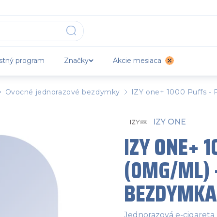
stný program
Značky
Akcie mesiaca
Ovocné jednorazové bezdymky
IZY one+ 1000 Puffs -
IZY ONE
IZY ONE+ 1
(0MG/ML) 
BEZDYMKA
Jednorazová e-cigareta