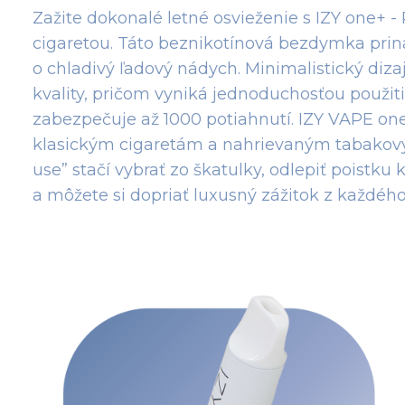
Zažite dokonalé letné osvieženie s IZY one+ 
cigaretou. Táto beznikotínová bezdymka prin
o chladivý ľadový nádych. Minimalistický diz
kvality, pričom vyniká jednoduchosťou použit
zabezpečuje až 1000 potiahnutí. IZY VAPE one 
klasickým cigaretám a nahrievaným tabakov
use” stačí vybrať zo škatulky, odlepiť poistku
a môžete si dopriať luxusný zážitok z každéh