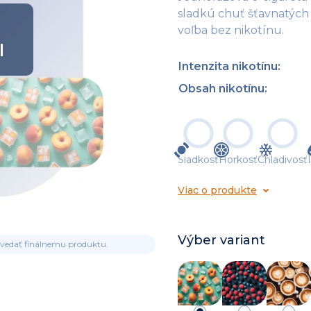
sladkú chuť šťavnatých
voľba bez nikotínu.
l
Intenzita nikotínu
:
Obsah nikotínu
:
Sladkosť
Horkosť
Chladivosť
Viac o produkte
Výber variant
ovedať finálnemu produktu.