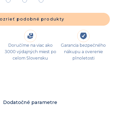
ozrieť podobné produkty
Doručíme na viac ako
Garancia bezpečného
3000 výdajných miest po
nákupu a overenie
celom Slovensku
plnoletosti
Dodatočné parametre