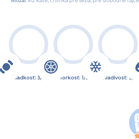
Rituál: 
ku káve, chvílka pre seba, pre slobodné fajč
Sladkosť: 3/5
Horkosť: 1/5
Chladivosť: 3/5