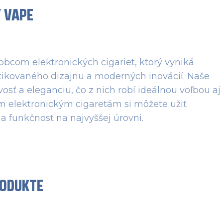
Y VAPE
com elektronických cigariet, ktorý vyniká
stikovaného dizajnu a moderných inovácií. Naše
sť a eleganciu, čo z nich robí ideálnou voľbou aj
im elektronickým cigaretám si môžete užiť
 a funkčnosť na najvyššej úrovni.
RODUKTE