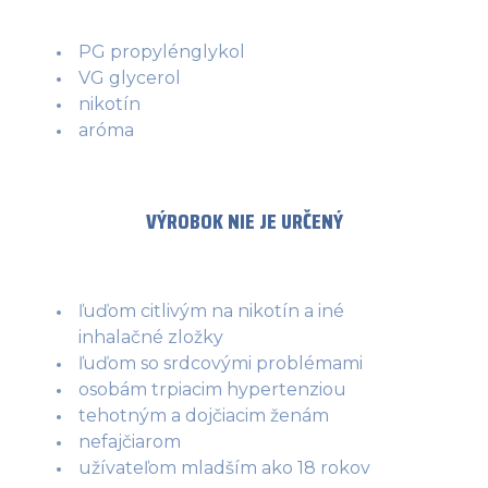
PG propylénglykol
VG glycerol
nikotín
aróma
VÝROBOK NIE JE URČENÝ
ľuďom citlivým na nikotín a iné
inhalačné zložky
ľuďom so srdcovými problémami
osobám trpiacim hypertenziou
tehotným a dojčiacim ženám
nefajčiarom
užívateľom mladším ako 18 rokov