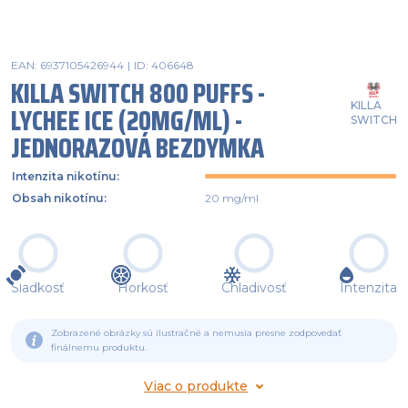
EAN: 6937105426944
|
ID: 406648
KILLA SWITCH 800 PUFFS -
KILLA
LYCHEE ICE (20MG/ML) -
SWITCH
JEDNORAZOVÁ BEZDYMKA
Intenzita nikotínu
:
Obsah nikotínu
:
20 mg/ml
Sladkosť
Horkosť
Chladivosť
Intenzita
Zobrazené obrázky sú ilustračné a nemusia presne zodpovedať
finálnemu produktu.
Viac o produkte