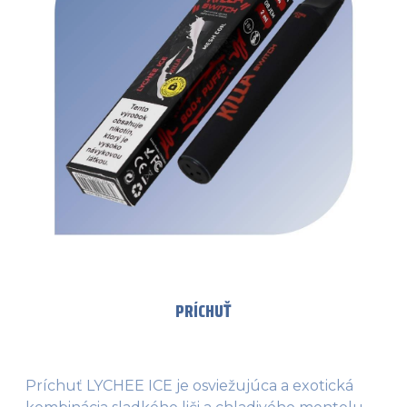
PRÍCHUŤ
Príchuť LYCHEE ICE je osviežujúca a exotická