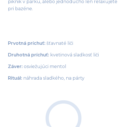
piknik v parku, alebo jednoducho len relaxujete 
pri bazéne.
Prvotná príchuť:
 šťavnaté liči
Druhotná príchuť:
 kvetinová sladkosť liči 
Záver:
 osviežujúci mentol 
Rituál: 
náhrada sladkého, na párty