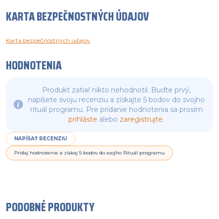
KARTA BEZPEČNOSTNÝCH ÚDAJOV
Karta bezpečnostných údajov
HODNOTENIA
Produkt zatiaľ nikto nehodnotil. Buďte prvý,
napíšete svoju recenziu a získajte 5 bodov do svojho
rituál programu. Pre pridanie hodnotenia sa prosím
prihláste
alebo
zaregistrujte
.
NAPÍSAŤ RECENZIU
Pridaj hodnotenie a získaj 5 bodov do svojho Rituál programu
PODOBNÉ PRODUKTY