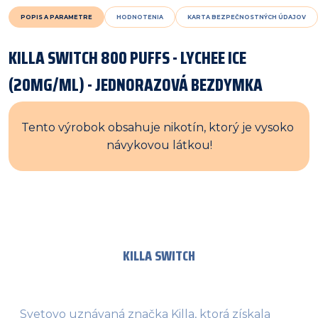
POPIS A PARAMETRE
HODNOTENIA
KARTA BEZPEČNOSTNÝCH ÚDAJOV
KILLA SWITCH 800 PUFFS - LYCHEE ICE
(20MG/ML) - JEDNORAZOVÁ BEZDYMKA
Tento výrobok obsahuje nikotín, ktorý je vysoko 
návykovou látkou!
KILLA SWITCH
Svetovo uznávaná značka Killa, ktorá získala