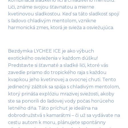
kombinácia sladkého liči a chladivého mentolu.
Liči, známe svojou šťavnatou a mierne
kvetinovou sladkosťou. Keď sa táto sladkosť spojí
s ľadovo chladivým mentolom, vznikne
harmonická zmes, ktorá je svieža a osviežujúca.
Bezdymka LYCHEE ICE je ako výbuch 
exotického osvieženia v každom dúšku! 
Predstavte si šťavnaté a sladké liči, ktoré vás 
zavedie priamo do tropického raja s každou 
kvapkou jeho kvetinovej a ovocnej chuti. Tento 
jedinečný zážitok sa spája s chladivým mentolom, 
ktorý prináša explóziu mrazivej sviežosti, akoby 
ste sa ponorili do ľadovej vody počas horúceho 
letného dňa. Táto príchuť je ideálna na 
dobrodružstvá s kamarátmi – či už sa vydávate na 
cestu autom k moru, plánujete spontánny 