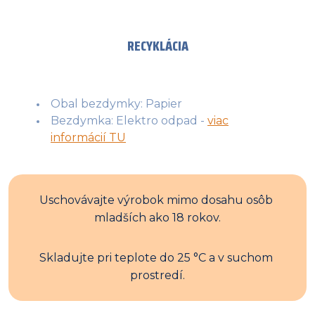
RECYKLÁCIA
Obal bezdymky: Papier
Bezdymka: Elektro odpad -
viac
informácií TU
Uschovávajte výrobok mimo dosahu osôb 
mladších ako 18 rokov.
Skladujte pri teplote do 25 °C a v suchom 
prostredí.