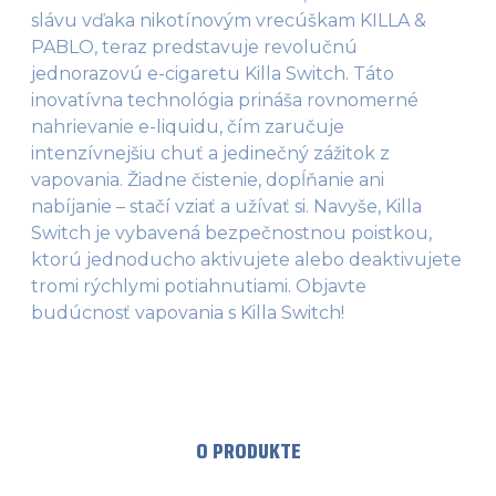
slávu vďaka nikotínovým vrecúškam KILLA &
PABLO, teraz predstavuje revolučnú
jednorazovú e-cigaretu Killa Switch. Táto
inovatívna technológia prináša rovnomerné
nahrievanie e-liquidu, čím zaručuje
intenzívnejšiu chuť a jedinečný zážitok z
vapovania. Žiadne čistenie, dopĺňanie ani
nabíjanie – stačí vziať a užívať si. Navyše, Killa
Switch je vybavená bezpečnostnou poistkou,
ktorú jednoducho aktivujete alebo deaktivujete
tromi rýchlymi potiahnutiami. Objavte
budúcnosť vapovania s Killa Switch!
O PRODUKTE