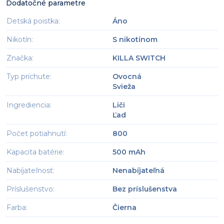
Dodatočné parametre
Detská poistka
:
Áno
Nikotín
:
S nikotínom
Značka
:
KILLA SWITCH
Typ príchute
:
Ovocná
Svieža
Ingrediencia
:
Liči
Ľad
Počet potiahnutí
:
800
Kapacita batérie
:
500 mAh
Nabíjateľnosť
:
Nenabíjateľná
Príslušenstvo
:
Bez príslušenstva
Farba
:
Čierna