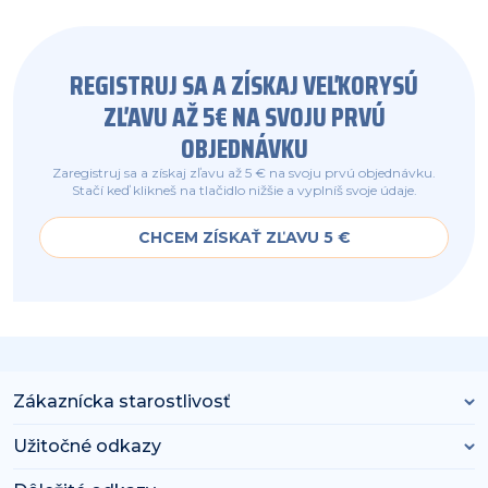
REGISTRUJ SA A ZÍSKAJ VEĽKORYSÚ
ZĽAVU AŽ 5€ NA SVOJU PRVÚ
OBJEDNÁVKU
Zaregistruj sa a získaj zľavu až 5 € na svoju prvú objednávku.
Stačí keď klikneš na tlačidlo nižšie a vyplníš svoje údaje.
CHCEM ZÍSKAŤ ZĽAVU 5 €
Zákaznícka starostlivosť
Užitočné odkazy