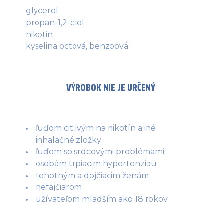
glycerol
propan-1,2-diol
nikotin
kyselina octová, benzoová
VÝROBOK NIE JE URČENÝ
ľuďom citlivým na nikotín a iné
inhalačné zložky
ľuďom so srdcovými problémami
osobám trpiacim hypertenziou
tehotným a dojčiacim ženám
nefajčiarom
užívateľom mladším ako 18 rokov