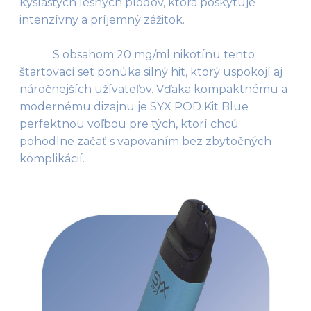
kyslastých lesných plodov, ktorá poskytuje 
intenzívny a príjemný zážitok.

            S obsahom 20 mg/ml nikotínu tento 
štartovací set ponúka silný hit, ktorý uspokojí aj 
náročnejších užívateľov. Vďaka kompaktnému a 
modernému dizajnu je SYX POD Kit Blue 
perfektnou voľbou pre tých, ktorí chcú 
pohodlne začať s vapovaním bez zbytočných 
komplikácií.