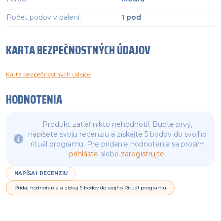
Počet podov v balení
:
1 pod
KARTA BEZPEČNOSTNÝCH ÚDAJOV
Karta bezpečnostných údajov
HODNOTENIA
Produkt zatiaľ nikto nehodnotil. Buďte prvý,
napíšete svoju recenziu a získajte 5 bodov do svojho
rituál programu. Pre pridanie hodnotenia sa prosím
prihláste
alebo
zaregistrujte
.
NAPÍSAŤ RECENZIU
Pridaj hodnotenie a získaj 5 bodov do svojho Rituál programu