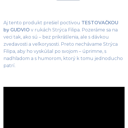
Aj tento produkt prešiel poctivou 
TESTOVAČKOU 
by GUDVIO
 v rukách Strýca Filipa. Pozeráme sa na 
veci tak, ako sú – bez prikrášlenia, ale s dávkou 
zvedavosti a veľkorysosti. Preto nechávame Strýca 
Filipa, aby ho vyskúšal po svojom – úprimne, s 
nadhľadom a s humorom, ktorý k tomu jednoducho 
patrí.