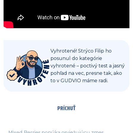
Vyhrotené! Strýco Filip ho 
posunul do kategórie 
vyhrotené – poctivý test a jasný 
pohľad na vec, presne tak, ako 
to v GUDVIO máme radi.
PRÍCHUŤ
Mixed Berries ponúka osviežujúcu zmes