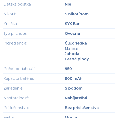
Detská poistka
:
Nie
Nikotín
:
S nikotínom
Značka
:
SYX Bar
Typ príchute
:
Ovocná
Ingrediencia
:
Čučoriedka
Malina
Jahoda
Lesné plody
Počet potiahnutí
:
950
Kapacita batérie
:
900 mAh
Zariadenie
:
S podom
Nabíjateľnosť
:
Nabíjateľná
Príslušenstvo
:
Bez príslušenstva
Farba
:
Modrá