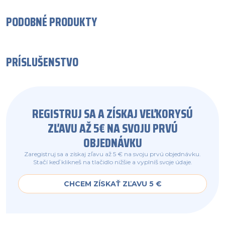
PODOBNÉ PRODUKTY
PRÍSLUŠENSTVO
REGISTRUJ SA A ZÍSKAJ VEĽKORYSÚ
ZĽAVU AŽ 5€ NA SVOJU PRVÚ
OBJEDNÁVKU
Zaregistruj sa a získaj zľavu až 5 € na svoju prvú objednávku.
Stačí keď klikneš na tlačidlo nižšie a vyplníš svoje údaje.
CHCEM ZÍSKAŤ ZĽAVU 5 €