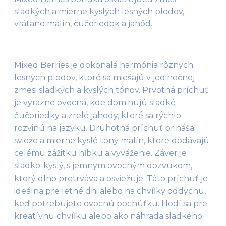
sladkých a mierne kyslých lesných plodov,
vrátane malín, čučoriedok a jahôd.
Mixed Berries je dokonalá harmónia rôznych 
lesných plodov, ktoré sa miešajú v jedinečnej 
zmesi sladkých a kyslých tónov. Prvotná príchuť 
je výrazne ovocná, kde dominujú sladké 
čučoriedky a zrelé jahody, ktoré sa rýchlo 
rozvinú na jazyku. Druhotná príchuť prináša 
svieže a mierne kyslé tóny malín, ktoré dodávajú 
celému zážitku hĺbku a vyváženie. Záver je 
sladko-kyslý, s jemným ovocným dozvukom, 
ktorý dlho pretrváva a osviežuje. Táto príchuť je 
ideálna pre letné dni alebo na chvíľky oddychu, 
keď potrebujete ovocnú pochúťku. Hodí sa pre 
kreatívnu chvíľku alebo ako náhrada sladkého.