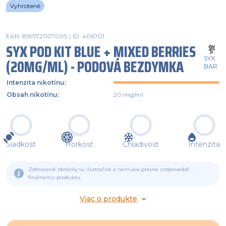
Vyhrotené
EAN: 8595721107005
|
ID: 406701
SYX POD KIT BLUE + MIXED BERRIES
SYX
(20MG/ML) - PODOVÁ BEZDYMKA
BAR
Intenzita nikotínu
:
Obsah nikotínu
:
20 mg/ml
Sladkosť
Horkosť
Chladivosť
Intenzita
Zobrazené obrázky sú ilustračné a nemusia presne zodpovedať
finálnemu produktu.
Viac o produkte