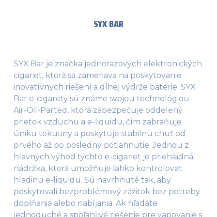
SYX BAR
SYX Bar je značka jednorazových elektronických
cigariet, ktorá sa zameriava na poskytovanie
inovatívnych riešení a dlhej výdrže batérie. SYX
Bar e-cigarety sú známe svojou technológiou
Air-Oil-Parted, ktorá zabezpečuje oddelený
prietok vzduchu a e-liquidu, čím zabraňuje
úniku tekutiny a poskytuje stabilnú chuť od
prvého až po posledný potiahnutie. Jednou z
hlavných výhod týchto e-cigariet je priehľadná
nádržka, ktorá umožňuje ľahko kontrolovať
hladinu e-liquidu​. Sú navrhnuté tak, aby
poskytovali bezproblémový zážitok bez potreby
dopĺňania alebo nabíjania. Ak hľadáte
jednoduché a spoľahlivé riešenie pre vapovanie s