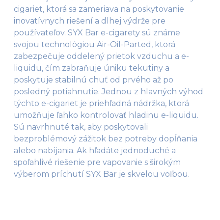
cigariet, ktorá sa zameriava na poskytovanie
inovatívnych riešení a dlhej výdrže pre
používateľov. SYX Bar e-cigarety sú známe
svojou technológiou Air-Oil-Parted, ktorá
zabezpečuje oddelený prietok vzduchu a e-
liquidu, čím zabraňuje úniku tekutiny a
poskytuje stabilnú chuť od prvého až po
posledný potiahnutie. Jednou z hlavných výhod
týchto e-cigariet je priehľadná nádržka, ktorá
umožňuje ľahko kontrolovať hladinu e-liquidu​.
Sú navrhnuté tak, aby poskytovali
bezproblémový zážitok bez potreby dopĺňania
alebo nabíjania. Ak hľadáte jednoduché a
spoľahlivé riešenie pre vapovanie s širokým
výberom príchutí SYX Bar je skvelou voľbou.