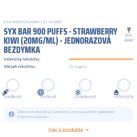
EAN: 8595721106589
|
ID: 406557
SYX BAR 900 PUFFS - STRAWBERRY
SYX
KIWI (20MG/ML) - JEDNORAZOVÁ
BAR
BEZDYMKA
Intenzita nikotínu
:
Obsah nikotínu
:
20 mg/ml
Sladkosť
Horkosť
Chladivosť
Intenzita
Zobrazené obrázky sú ilustračné a nemusia presne zodpovedať
finálnemu produktu.
Viac o produkte