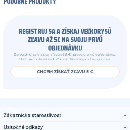
PODOBNÉ PRODUKTY
REGISTRUJ SA A ZÍSKAJ VEĽKORYSÚ
ZĽAVU AŽ 5€ NA SVOJU PRVÚ
OBJEDNÁVKU
Zaregistruj sa a získaj zľavu až 5 € na svoju prvú objednávku.
Stačí keď klikneš na tlačidlo nižšie a vyplníš svoje údaje.
CHCEM ZÍSKAŤ ZĽAVU 5 €
Zákaznícka starostlivosť
Užitočné odkazy