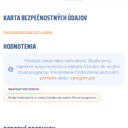
KARTA BEZPEČNOSTNÝCH ÚDAJOV
Karta bezpečnostných údajov
HODNOTENIA
Produkt zatiaľ nikto nehodnotil. Buďte prvý,
napíšete svoju recenziu a získajte 5 bodov do svojho
rituál programu. Pre pridanie hodnotenia sa prosím
prihláste
alebo
zaregistrujte
.
NAPÍSAŤ RECENZIU
Pridaj hodnotenie a získaj 5 bodov do svojho Rituál programu