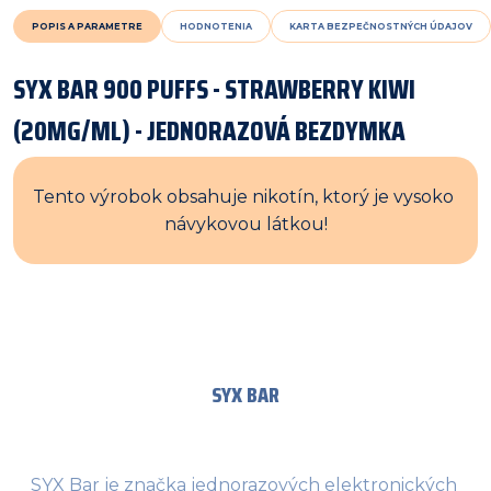
POPIS A PARAMETRE
HODNOTENIA
KARTA BEZPEČNOSTNÝCH ÚDAJOV
SYX BAR 900 PUFFS - STRAWBERRY KIWI
(20MG/ML) - JEDNORAZOVÁ BEZDYMKA
Tento výrobok obsahuje nikotín, ktorý je vysoko 
návykovou látkou!
SYX BAR
SYX Bar je značka jednorazových elektronických