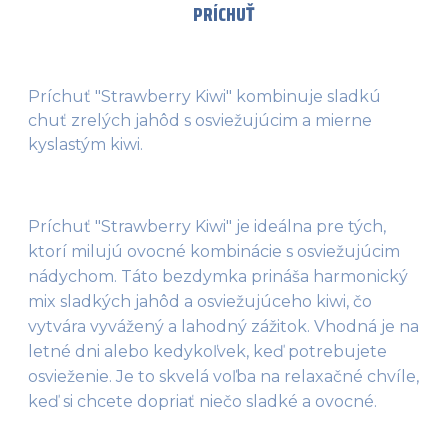
PRÍCHUŤ
Príchuť "Strawberry Kiwi" kombinuje sladkú
chuť zrelých jahôd s osviežujúcim a mierne
kyslastým kiwi.
Príchuť "Strawberry Kiwi" je ideálna pre tých, 
ktorí milujú ovocné kombinácie s osviežujúcim 
nádychom. Táto bezdymka prináša harmonický 
mix sladkých jahôd a osviežujúceho kiwi, čo 
vytvára vyvážený a lahodný zážitok. Vhodná je na 
letné dni alebo kedykoľvek, keď potrebujete 
osvieženie. Je to skvelá voľba na relaxačné chvíle, 
keď si chcete dopriať niečo sladké a ovocné.