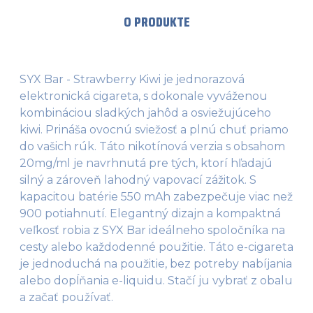
O PRODUKTE
SYX Bar - Strawberry Kiwi je jednorazová
elektronická cigareta, s dokonale vyváženou
kombináciou sladkých jahôd a osviežujúceho
kiwi. Prináša ovocnú sviežosť a plnú chuť priamo
do vašich rúk. Táto nikotínová verzia s obsahom
20mg/ml je navrhnutá pre tých, ktorí hľadajú
silný a zároveň lahodný vapovací zážitok. S
kapacitou batérie 550 mAh zabezpečuje viac než
900 potiahnutí. Elegantný dizajn a kompaktná
veľkosť robia z SYX Bar ideálneho spoločníka na
cesty alebo každodenné použitie. Táto e-cigareta
je jednoduchá na použitie, bez potreby nabíjania
alebo dopĺňania e-liquidu. Stačí ju vybrať z obalu
a začať používať.