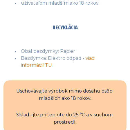
užívateľom mladším ako 18 rokov
RECYKLÁCIA
Obal bezdymky: Papier
Bezdymka: Elektro odpad -
viac
informácií TU
Uschovávajte výrobok mimo dosahu osôb 
mladších ako 18 rokov.
Skladujte pri teplote do 25 °C a v suchom 
prostredí.