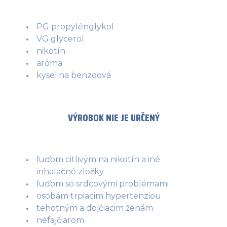
PG propylénglykol
VG glycerol
nikotín
aróma
kyselina benzoová
VÝROBOK NIE JE URČENÝ
ľuďom citlivým na nikotín a iné
inhalačné zložky
ľuďom so srdcovými problémami
osobám trpiacim hypertenziou
tehotným a dojčiacim ženám
nefajčiarom