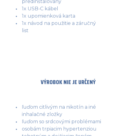
predinštalovaný
1x USB-C kábel
1x upomienková karta
1x návod na použitie a záručný
list
VÝROBOK NIE JE URČENÝ
ľuďom citlivým na nikotín a iné
inhalačné zložky
ľuďom so srdcovými problémami
osobám trpiacim hypertenziou