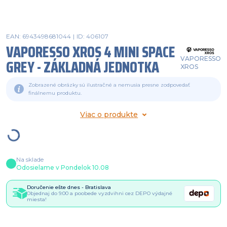
EAN: 6943498681044
|
ID: 406107
VAPORESSO XROS 4 MINI SPACE
VAPORESSO
GREY - ZÁKLADNÁ JEDNOTKA
XROS
Zobrazené obrázky sú ilustračné a nemusia presne zodpovedať
finálnemu produktu.
Viac o produkte
Na sklade
Odosielame v Pondelok 10.08
Doručenie ešte dnes - Bratislava
Objednaj do 9:00 a poobede vyzdvihni cez DEPO výdajné
miesta!