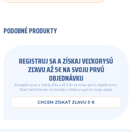
PODOBNÉ PRODUKTY
REGISTRUJ SA A ZÍSKAJ VEĽKORYSÚ
ZĽAVU AŽ 5€ NA SVOJU PRVÚ
OBJEDNÁVKU
Zaregistruj sa a získaj zľavu až 5 € na svoju prvú objednávku.
Stačí keď klikneš na tlačidlo nižšie a vyplníš svoje údaje.
CHCEM ZÍSKAŤ ZĽAVU 5 €