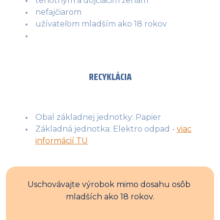
tehotným a dojčiacim ženám
nefajčiarom
užívateľom mladším ako 18 rokov
RECYKLÁCIA
Obal základnej jednotky: Papier
Základná jednotka: Elektro odpad -
viac
informácií TU
Uschovávajte výrobok mimo dosahu osôb 
mladších ako 18 rokov.