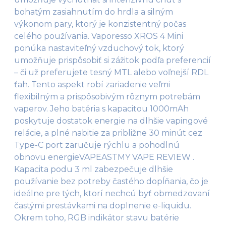
bohatým zasiahnutím do hrdla a silným
výkonom pary, ktorý je konzistentný počas
celého používania. Vaporesso XROS 4 Mini
ponúka nastaviteľný vzduchový tok, ktorý
umožňuje prispôsobiť si zážitok podľa preferencií
– či už preferujete tesný MTL alebo voľnejší RDL
ťah. Tento aspekt robí zariadenie veľmi
flexibilným a prispôsobivým rôznym potrebám
vaperov. Jeho batéria s kapacitou 1000mAh
poskytuje dostatok energie na dlhšie vapingové
relácie, a plné nabitie za približne 30 minút cez
Type-C port zaručuje rýchlu a pohodlnú
obnovu energie​ VAPEAST ​ MY VAPE REVIEW .
Kapacita podu 3 ml zabezpečuje dlhšie
používanie bez potreby častého dopĺňania, čo je
ideálne pre tých, ktorí nechcú byť obmedzovaní
častými prestávkami na doplnenie e-liquidu.
Okrem toho, RGB indikátor stavu batérie