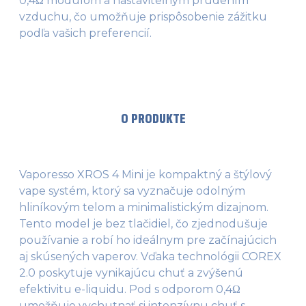
0,4Ω modulom a nastaviteľným prúdením
vzduchu, čo umožňuje prispôsobenie zážitku
podľa vašich preferencií.
O PRODUKTE
Vaporesso XROS 4 Mini je kompaktný a štýlový
vape systém, ktorý sa vyznačuje odolným
hliníkovým telom a minimalistickým dizajnom.
Tento model je bez tlačidiel, čo zjednodušuje
používanie a robí ho ideálnym pre začínajúcich
aj skúsených vaperov. Vďaka technológii COREX
2.0 poskytuje vynikajúcu chuť a zvýšenú
efektivitu e-liquidu. Pod s odporom 0,4Ω
umožňuje vychutnať si intenzívnu chuť s