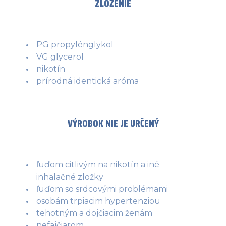
ZLOŽENIE
PG propylénglykol
VG glycerol
nikotín
prírodná identická aróma
VÝROBOK NIE JE URČENÝ
ľuďom citlivým na nikotín a iné
inhalačné zložky
ľuďom so srdcovými problémami
osobám trpiacim hypertenziou
tehotným a dojčiacim ženám
nefajčiarom