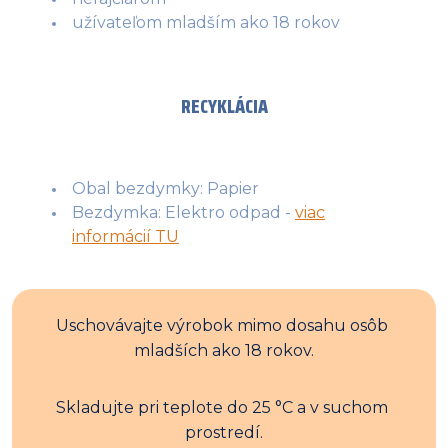
užívateľom mladším ako 18 rokov
RECYKLÁCIA
Obal bezdymky: Papier
Bezdymka: Elektro odpad -
viac
informácií TU
Uschovávajte výrobok mimo dosahu osôb 
mladších ako 18 rokov.
Skladujte pri teplote do 25 °C a v suchom 
prostredí.