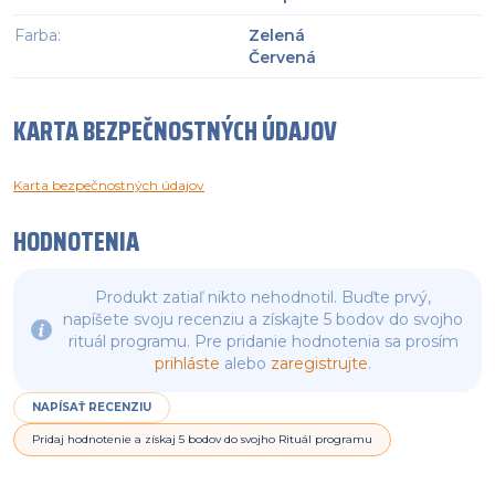
Farba
:
Zelená
Červená
KARTA BEZPEČNOSTNÝCH ÚDAJOV
Karta bezpečnostných údajov
HODNOTENIA
Produkt zatiaľ nikto nehodnotil. Buďte prvý,
napíšete svoju recenziu a získajte 5 bodov do svojho
rituál programu. Pre pridanie hodnotenia sa prosím
prihláste
alebo
zaregistrujte
.
NAPÍSAŤ RECENZIU
Pridaj hodnotenie a získaj 5 bodov do svojho Rituál programu