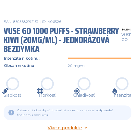
EAN: 8595682192157
|
ID: 406326
VUSE GO 1000 PUFFS - STRAWBERRY
VUSE
KIWI (20MG/ML) - JEDNORÁZOVÁ
GO
BEZDYMKA
Intenzita nikotínu
:
Obsah nikotínu
:
20 mg/ml
Sladkosť
Horkosť
Chladivosť
Intenzita
Zobrazené obrázky sú ilustračné a nemusia presne zodpovedať
finálnemu produktu.
Viac o produkte