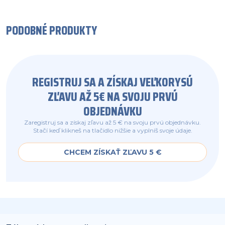
PODOBNÉ PRODUKTY
REGISTRUJ SA A ZÍSKAJ VEĽKORYSÚ
ZĽAVU AŽ 5€ NA SVOJU PRVÚ
OBJEDNÁVKU
Zaregistruj sa a získaj zľavu až 5 € na svoju prvú objednávku.
Stačí keď klikneš na tlačidlo nižšie a vyplníš svoje údaje.
CHCEM ZÍSKAŤ ZĽAVU 5 €