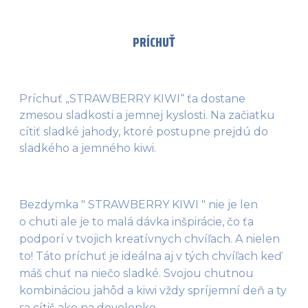
PRÍCHUŤ
Príchuť „STRAWBERRY KIWI“ ťa dostane
zmesou sladkosti a jemnej kyslosti. Na začiatku
cítiť sladké jahody, ktoré postupne prejdú do
sladkého a jemného kiwi.
Bezdymka " STRAWBERRY KIWI " nie je len 
o chuti ale je to malá dávka inšpirácie, čo ťa 
podporí v tvojich kreatívnych chvíľach. A nielen 
to! Táto príchuť je ideálna aj v tých chvíľach keď 
máš chuť na niečo sladké. Svojou chutnou 
kombináciou jahôd a kiwi vždy spríjemní deň a ty 
sa cítiš ako na dovolenke.