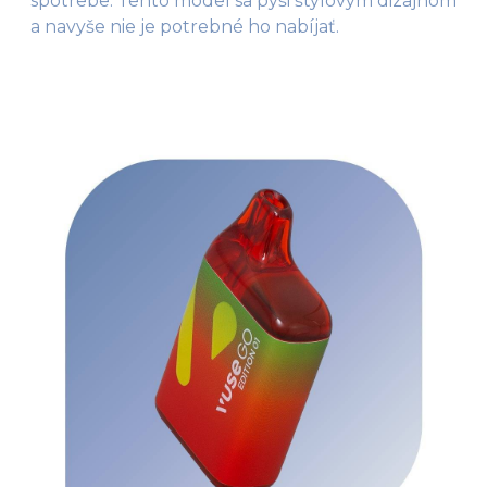
spotrebe. Tento model sa pýši štýlovým dizajnom
a navyše nie je potrebné ho nabíjať.