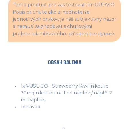
Tento produkt pre vás testoval tím GUDVIO. 
Popis príchute ako aj hodnotenie 
jednotlivých prvkov, je náš subjektívny názor 
a nemusí sa zhodovať s chuťovými 
preferenciami každého užívateľa bezdymiek.
OBSAH BALENIA
1x VUSE GO - Strawberry Kiwi (nikotín:
20mg nikotínu na 1 ml náplne / náplň: 2
ml náplne)
1x návod