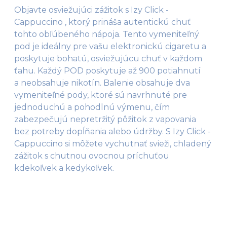
Objavte osviežujúci zážitok s Izy Click -
Cappuccino , ktorý prináša autentickú chuť
tohto obľúbeného nápoja. Tento vymeniteľný
pod je ideálny pre vašu elektronickú cigaretu a
poskytuje bohatú, osviežujúcu chuť v každom
ťahu. Každý POD poskytuje až 900 potiahnutí
a neobsahuje nikotín. Balenie obsahuje dva
vymeniteľné pody, ktoré sú navrhnuté pre
jednoduchú a pohodlnú výmenu, čím
zabezpečujú nepretržitý pôžitok z vapovania
bez potreby dopĺňania alebo údržby. S Izy Click -
Cappuccino si môžete vychutnať svieži, chladený
zážitok s chutnou ovocnou príchuťou
kdekoľvek a kedykoľvek.