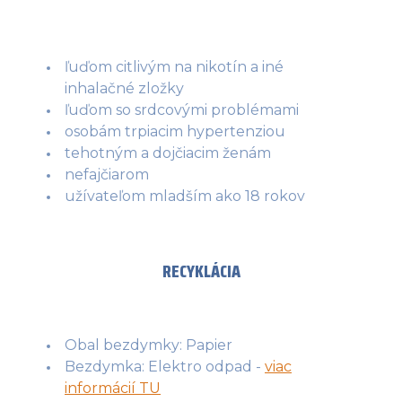
ľuďom citlivým na nikotín a iné
inhalačné zložky
ľuďom so srdcovými problémami
osobám trpiacim hypertenziou
tehotným a dojčiacim ženám
nefajčiarom
užívateľom mladším ako 18 rokov
RECYKLÁCIA
Obal bezdymky: Papier
Bezdymka: Elektro odpad -
viac
informácií TU