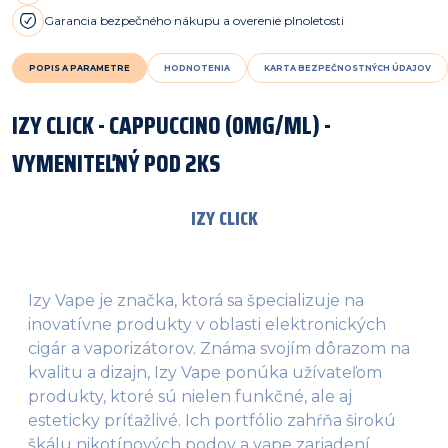
Garancia bezpečného nákupu a overenie plnoletosti
POPIS A PARAMETRE
HODNOTENIA
KARTA BEZPEČNOSTNÝCH ÚDAJOV
IZY CLICK - CAPPUCCINO (0MG/ML) -
VYMENITEĽNÝ POD 2KS
IZY CLICK
Izy Vape je značka, ktorá sa špecializuje na
inovatívne produkty v oblasti elektronických
cigár a vaporizátorov. Známa svojím dôrazom na
kvalitu a dizajn, Izy Vape ponúka užívateľom
produkty, ktoré sú nielen funkčné, ale aj
esteticky príťažlivé. Ich portfólio zahŕňa širokú
škálu nikotínových podov a vape zariadení,