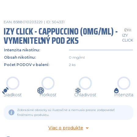
EAN: 8588010203229
|
ID: 504331
IZY CLICK - CAPPUCCINO (0MG/ML) -
IZY
VYMENITEĽNÝ POD 2KS
CLICK
Intenzita nikotínu
:
Obsah nikotínu
:
0 mg/ml
Počet PODOV v balení
:
2 ks
Sladkosť
Horkosť
Chladivosť
Intenzita
Zobrazené obrázky sú ilustračné a nemusia presne zodpovedať
finálnemu produktu.
Viac o produkte