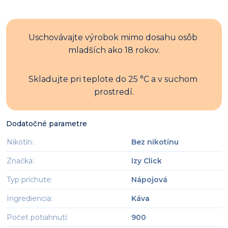
Uschovávajte výrobok mimo dosahu osôb 
mladších ako 18 rokov.
Skladujte pri teplote do 25 °C a v suchom 
prostredí.
Dodatočné parametre
Nikotín
:
Bez nikotínu
Značka
:
Izy Click
Typ príchute
:
Nápojová
Ingrediencia
:
Káva
Počet potiahnutí
:
900