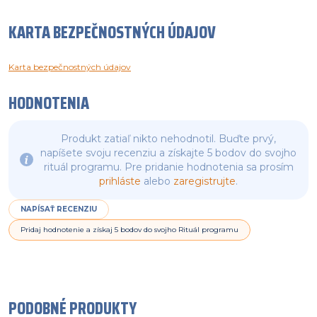
KARTA BEZPEČNOSTNÝCH ÚDAJOV
Karta bezpečnostných údajov
HODNOTENIA
Produkt zatiaľ nikto nehodnotil. Buďte prvý,
napíšete svoju recenziu a získajte 5 bodov do svojho
rituál programu. Pre pridanie hodnotenia sa prosím
prihláste
alebo
zaregistrujte
.
NAPÍSAŤ RECENZIU
Pridaj hodnotenie a získaj 5 bodov do svojho Rituál programu
PODOBNÉ PRODUKTY