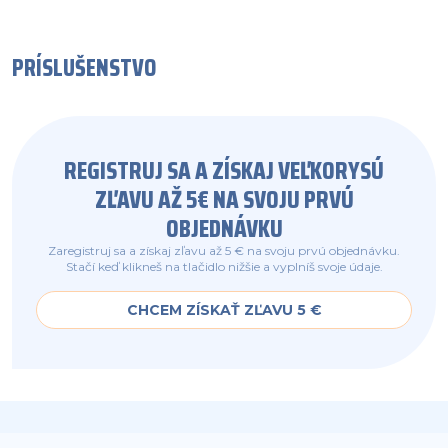
PRÍSLUŠENSTVO
REGISTRUJ SA A ZÍSKAJ VEĽKORYSÚ
ZĽAVU AŽ 5€ NA SVOJU PRVÚ
OBJEDNÁVKU
Zaregistruj sa a získaj zľavu až 5 € na svoju prvú objednávku.
Stačí keď klikneš na tlačidlo nižšie a vyplníš svoje údaje.
CHCEM ZÍSKAŤ ZĽAVU 5 €