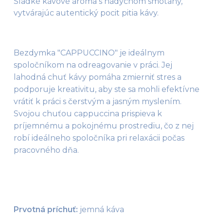
Sladké kávové aróma s nádychom smotany,
vytvárajúc autentický pocit pitia kávy.
Bezdymka "CAPPUCCINO" je ideálnym 
spoločníkom na odreagovanie v práci. Jej 
lahodná chuť kávy pomáha zmierniť stres a 
podporuje kreativitu, aby ste sa mohli efektívne 
vrátiť k práci s čerstvým a jasným myslením. 
Svojou chuťou cappuccina prispieva k 
príjemnému a pokojnému prostrediu, čo z nej 
robí ideálneho spoločníka pri relaxácii počas 
pracovného dňa.
Prvotná príchuť:
 jemná káva