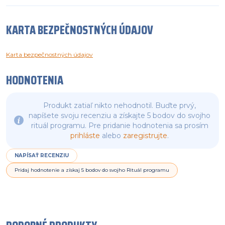
KARTA BEZPEČNOSTNÝCH ÚDAJOV
Karta bezpečnostných údajov
HODNOTENIA
Produkt zatiaľ nikto nehodnotil. Buďte prvý,
napíšete svoju recenziu a získajte 5 bodov do svojho
rituál programu. Pre pridanie hodnotenia sa prosím
prihláste
alebo
zaregistrujte
.
NAPÍSAŤ RECENZIU
Pridaj hodnotenie a získaj 5 bodov do svojho Rituál programu