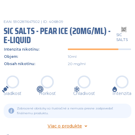
EAN: 5902811647502
|
ID: 406809
SIC SALTS - PEAR ICE (20MG/ML) -
SIC
E-LIQUID
SALTS
Intenzita nikotínu
:
Objem
:
10ml
Obsah nikotínu
:
20 mg/ml
Sladkosť
Horkosť
Chladivosť
Intenzita
Zobrazené obrázky sú ilustračné a nemusia presne zodpovedať
finálnemu produktu.
Viac o produkte