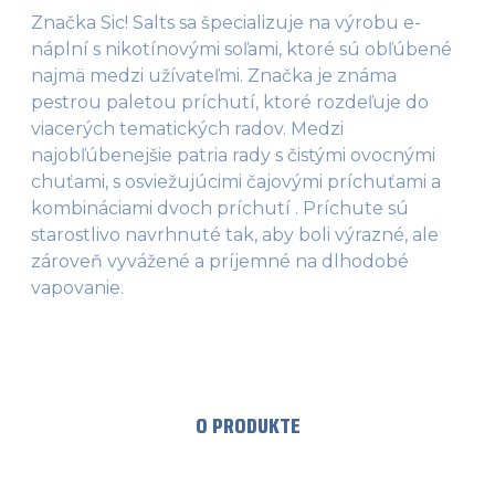
Značka Sic! Salts sa špecializuje na výrobu e-
náplní s nikotínovými soľami, ktoré sú obľúbené
najmä medzi užívateľmi. Značka je známa
pestrou paletou príchutí, ktoré rozdeľuje do
viacerých tematických radov. Medzi
najobľúbenejšie patria rady s čistými ovocnými
chuťami, s osviežujúcimi čajovými príchuťami a
kombináciami dvoch príchutí . Príchute sú
starostlivo navrhnuté tak, aby boli výrazné, ale
zároveň vyvážené a príjemné na dlhodobé
vapovanie.
O PRODUKTE