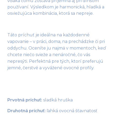
vďaka čomu zostáva príjemná aj pri dlhšom
používaní. Výsledkom je harmonická, hladká a
osviežujúca kombinácia, ktorá sa nepreje.
Táto príchuť je ideálna na každodenné 
vapovanie – v práci, doma, na prechádzke či pri 
oddychu. Oceníte ju najmä v momentoch, keď 
chcete niečo svieže a nenáročné, čo vás 
nepresýti. Perfektná pre tých, ktorí preferujú 
jemné, čerstvé a vyvážené ovocné profily.
Prvotná príchuť:
 sladká hruška
Druhotná príchuť:
 ľahká ovocná šťavnatosť