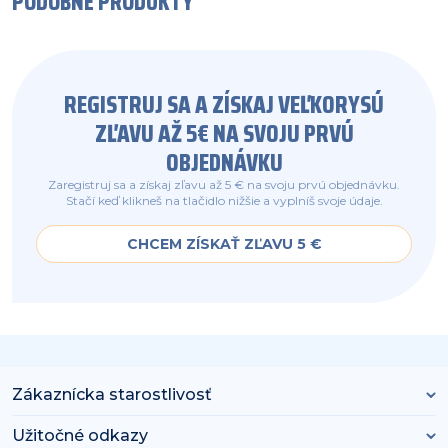
PODOBNÉ PRODUKTY
REGISTRUJ SA A ZÍSKAJ VEĽKORYSÚ
ZĽAVU AŽ 5€ NA SVOJU PRVÚ
OBJEDNÁVKU
Zaregistruj sa a získaj zľavu až 5 € na svoju prvú objednávku.
Stačí keď klikneš na tlačidlo nižšie a vyplníš svoje údaje.
CHCEM ZÍSKAŤ ZĽAVU 5 €
Zákaznícka starostlivosť
Užitočné odkazy