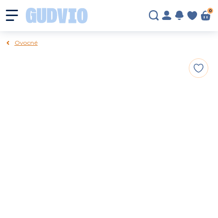
0
Ovocné