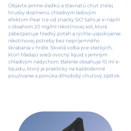
Objavte jemne sladkú a šťavnatú chuť zrelej
hrušky doplnenú chladivým ľadovým
efektom Pear Ice od značky SiC! Salts je e-náplň
s obsahom 20 mg/ml nikotínovej soli, ktorá
zabezpečuje hladký poťah a rýchle uspokojenie
nikotínovej potreby bez nepríjemného
škrabania v hrdle. Skvelá voľba pre všetkých,
ktorí hľadajú svieži ovocný liquid s jemným
chladivým nádychom. Balenie obsahuje 10 ml e-
liquidu, ktorý je praktický na každodenné
používanie a ponúka dlhodobý chuťový zážitok.