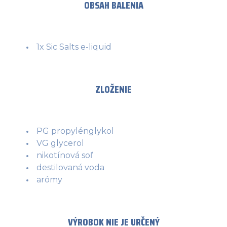
OBSAH BALENIA
1x Sic Salts e-liquid
ZLOŽENIE
PG propylénglykol
VG glycerol
nikotínová soľ
destilovaná voda
arómy
VÝROBOK NIE JE URČENÝ