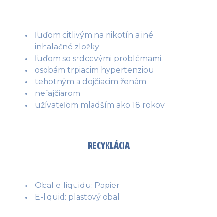
ľuďom citlivým na nikotín a iné
inhalačné zložky
ľuďom so srdcovými problémami
osobám trpiacim hypertenziou
tehotným a dojčiacim ženám
nefajčiarom
užívateľom mladším ako 18 rokov
RECYKLÁCIA
Obal e-liquidu: Papier
E-liquid: plastový obal