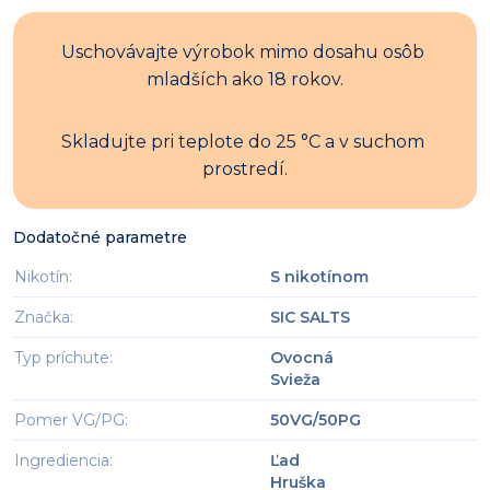
Uschovávajte výrobok mimo dosahu osôb 
mladších ako 18 rokov.
Skladujte pri teplote do 25 °C a v suchom 
prostredí.
Dodatočné parametre
Nikotín
:
S nikotínom
Značka
:
SIC SALTS
Typ príchute
:
Ovocná
Svieža
Pomer VG/PG
:
50VG/50PG
Ingrediencia
:
Ľad
Hruška