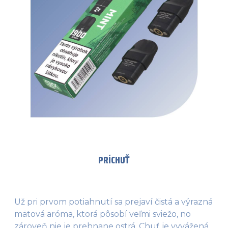
PRÍCHUŤ
Už pri prvom potiahnutí sa prejaví čistá a výrazná
mätová aróma, ktorá pôsobí veľmi sviežo, no
zároveň nie je prehnane ostrá. Chuť je vyvážená