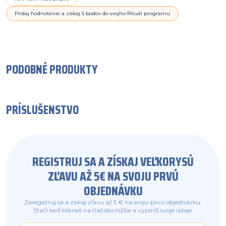
Pridaj hodnotenie a získaj 5 bodov do svojho Rituál programu
PODOBNÉ PRODUKTY
PRÍSLUŠENSTVO
REGISTRUJ SA A ZÍSKAJ VEĽKORYSÚ
ZĽAVU AŽ 5€ NA SVOJU PRVÚ
OBJEDNÁVKU
Zaregistruj sa a získaj zľavu až 5 € na svoju prvú objednávku.
Stačí keď klikneš na tlačidlo nižšie a vyplníš svoje údaje.