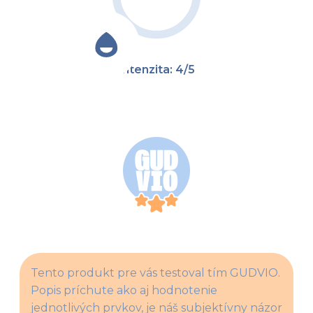
Intenzita: 4/5
Tento produkt pre vás testoval tím GUDVIO. 
Popis príchute ako aj hodnotenie 
jednotlivých prvkov, je náš subjektívny názor 