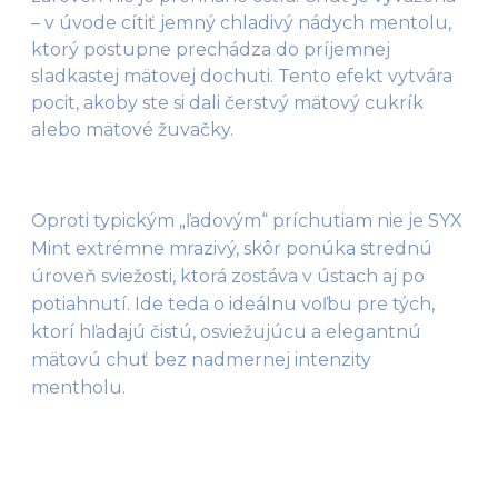
– v úvode cítiť jemný chladivý nádych mentolu,
ktorý postupne prechádza do príjemnej
sladkastej mätovej dochuti. Tento efekt vytvára
pocit, akoby ste si dali čerstvý mätový cukrík
alebo mätové žuvačky.
Oproti typickým „ľadovým“ príchutiam nie je SYX 
Mint extrémne mrazivý, skôr ponúka strednú 
úroveň sviežosti, ktorá zostáva v ústach aj po 
potiahnutí. Ide teda o ideálnu voľbu pre tých, 
ktorí hľadajú čistú, osviežujúcu a elegantnú 
mätovú chuť bez nadmernej intenzity 
mentholu.