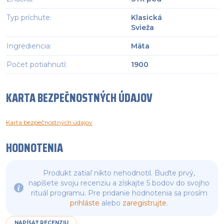
Typ príchute
:
Klasická
Svieža
Ingrediencia
:
Mäta
Počet potiahnutí
:
1900
KARTA BEZPEČNOSTNÝCH ÚDAJOV
Karta bezpečnostných údajov
HODNOTENIA
Produkt zatiaľ nikto nehodnotil. Buďte prvý,
napíšete svoju recenziu a získajte 5 bodov do svojho
rituál programu. Pre pridanie hodnotenia sa prosím
prihláste
alebo
zaregistrujte
.
NAPÍSAŤ RECENZIU