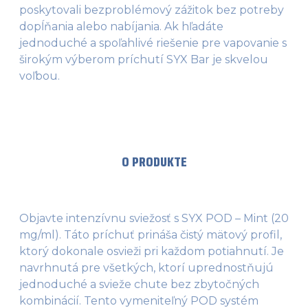
poskytovali bezproblémový zážitok bez potreby
dopĺňania alebo nabíjania. Ak hľadáte
jednoduché a spoľahlivé riešenie pre vapovanie s
širokým výberom príchutí SYX Bar je skvelou
voľbou.
O PRODUKTE
Objavte intenzívnu sviežosť s SYX POD – Mint (20
mg/ml). Táto príchuť prináša čistý mätový profil,
ktorý dokonale osvieži pri každom potiahnutí. Je
navrhnutá pre všetkých, ktorí uprednostňujú
jednoduché a svieže chute bez zbytočných
kombinácií. Tento vymeniteľný POD systém