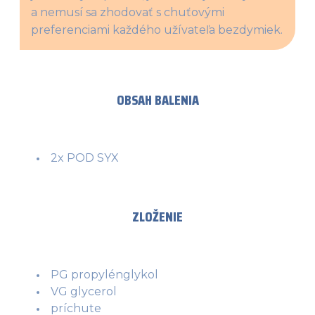
a nemusí sa zhodovať s chuťovými 
preferenciami každého užívateľa bezdymiek.
OBSAH BALENIA
2x POD SYX
ZLOŽENIE
PG propylénglykol
VG glycerol
príchute