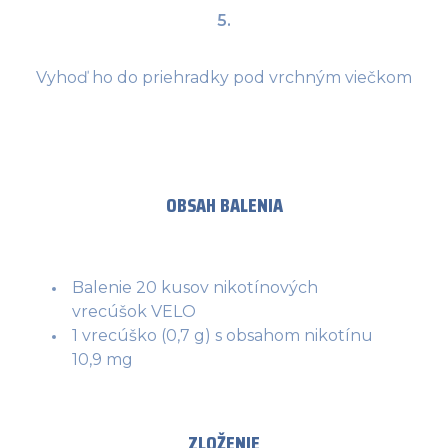
5.
Vyhoď ho do priehradky pod vrchným viečkom
OBSAH BALENIA
Balenie 20 kusov nikotínových
vrecúšok VELO
1 vrecúško (0,7 g) s obsahom nikotínu
10,9 mg
ZLOŽENIE