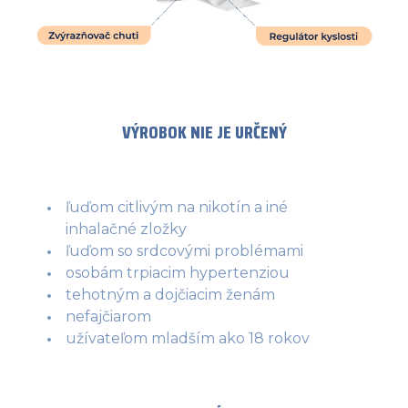
VÝROBOK NIE JE URČENÝ
ľuďom citlivým na nikotín a iné
inhalačné zložky
ľuďom so srdcovými problémami
osobám trpiacim hypertenziou
tehotným a dojčiacim ženám
nefajčiarom
užívateľom mladším ako 18 rokov