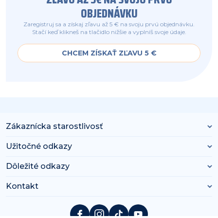
OBJEDNÁVKU
Zaregistruj sa a získaj zľavu až 5 € na svoju prvú objednávku.
Stačí keď klikneš na tlačidlo nižšie a vyplníš svoje údaje.
CHCEM ZÍSKAŤ ZĽAVU 5 €
Zákaznícka starostlivosť
Užitočné odkazy
Dôležité odkazy
Kontakt