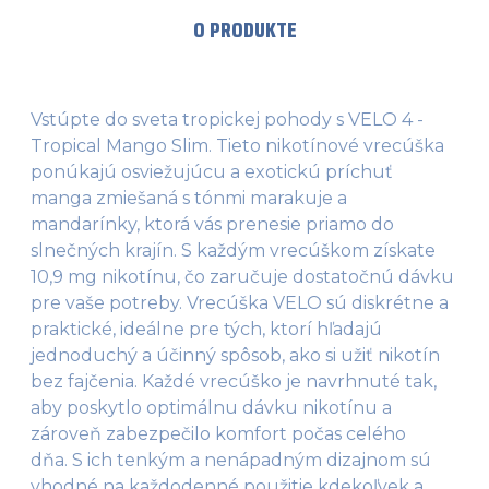
O PRODUKTE
Vstúpte do sveta tropickej pohody s VELO 4 -
Tropical Mango Slim. Tieto nikotínové vrecúška
ponúkajú osviežujúcu a exotickú príchuť
manga zmiešaná s tónmi marakuje a
mandarínky, ktorá vás prenesie priamo do
slnečných krajín. S každým vrecúškom získate
10,9 mg nikotínu, čo zaručuje dostatočnú dávku
pre vaše potreby. Vrecúška VELO sú diskrétne a
praktické, ideálne pre tých, ktorí hľadajú
jednoduchý a účinný spôsob, ako si užiť nikotín
bez fajčenia. Každé vrecúško je navrhnuté tak,
aby poskytlo optimálnu dávku nikotínu a
zároveň zabezpečilo komfort počas celého
dňa. S ich tenkým a nenápadným dizajnom sú
vhodné na každodenné použitie kdekoľvek a