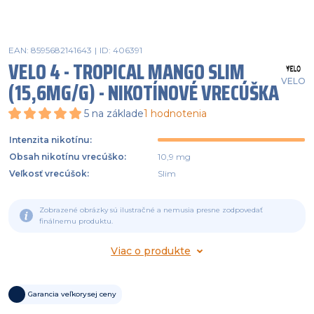
EAN: 8595682141643
|
ID: 406391
VELO 4 - TROPICAL MANGO SLIM
VELO
(15,6MG/G) - NIKOTÍNOVÉ VRECÚŠKA
5
na základe
1
hodnotenia
Intenzita nikotínu
:
Obsah nikotínu vrecúško
:
10,9 mg
Veľkosť vrecúšok
:
Slim
Zobrazené obrázky sú ilustračné a nemusia presne zodpovedať
finálnemu produktu.
Viac o produkte
Garancia veľkorysej ceny