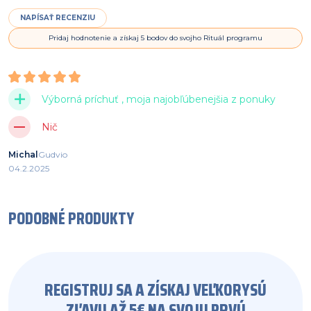
NAPÍSAŤ RECENZIU
Pridaj hodnotenie a získaj 5 bodov do svojho Rituál programu
Výborná príchuť , moja najobľúbenejšia z ponuky
Nič
Michal
Gudvio
04.2.2025
PODOBNÉ PRODUKTY
REGISTRUJ SA A ZÍSKAJ VEĽKORYSÚ
ZĽAVU AŽ 5€ NA SVOJU PRVÚ