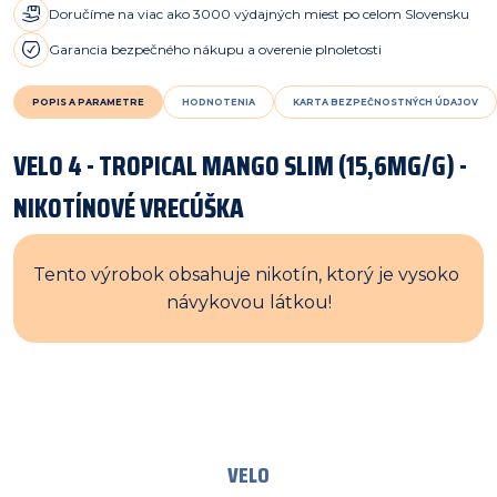
Doručíme na viac ako 3000 výdajných miest po celom Slovensku
Garancia bezpečného nákupu a overenie plnoletosti
POPIS A PARAMETRE
HODNOTENIA
KARTA BEZPEČNOSTNÝCH ÚDAJOV
VELO 4 - TROPICAL MANGO SLIM (15,6MG/G) -
NIKOTÍNOVÉ VRECÚŠKA
Tento výrobok obsahuje nikotín, ktorý je vysoko 
návykovou látkou!
VELO