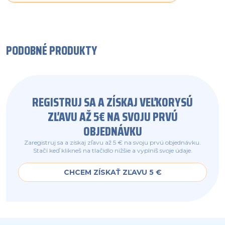
PODOBNÉ PRODUKTY
REGISTRUJ SA A ZÍSKAJ VEĽKORYSÚ
ZĽAVU AŽ 5€ NA SVOJU PRVÚ
OBJEDNÁVKU
Zaregistruj sa a získaj zľavu až 5 € na svoju prvú objednávku.
Stačí keď klikneš na tlačidlo nižšie a vyplníš svoje údaje.
CHCEM ZÍSKAŤ ZĽAVU 5 €