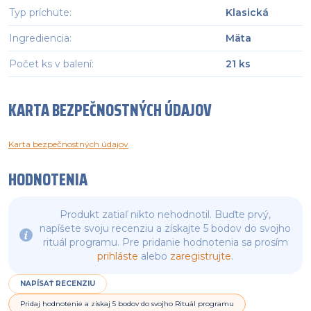
Typ príchute
:
Klasická
Ingrediencia
:
Mäta
Počet ks v balení
:
21 ks
KARTA BEZPEČNOSTNÝCH ÚDAJOV
Karta bezpečnostných údajov
HODNOTENIA
Produkt zatiaľ nikto nehodnotil. Buďte prvý,
napíšete svoju recenziu a získajte 5 bodov do svojho
rituál programu. Pre pridanie hodnotenia sa prosím
prihláste
alebo
zaregistrujte
.
NAPÍSAŤ RECENZIU
Pridaj hodnotenie a získaj 5 bodov do svojho Rituál programu