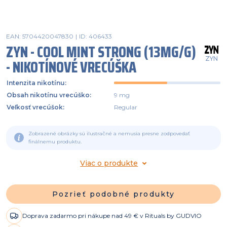
EAN: 5704420047830
|
ID: 406433
ZYN - COOL MINT STRONG (13MG/G)
ZYN
- NIKOTÍNOVÉ VRECÚŠKA
Intenzita nikotínu
:
Obsah nikotínu vrecúško
:
9 mg
Veľkosť vrecúšok
:
Regular
Zobrazené obrázky sú ilustračné a nemusia presne zodpovedať
finálnemu produktu.
Viac o produkte
Pozrieť podobné produkty
Doprava zadarmo pri nákupe nad 49 € v Rituals by GUDVIO