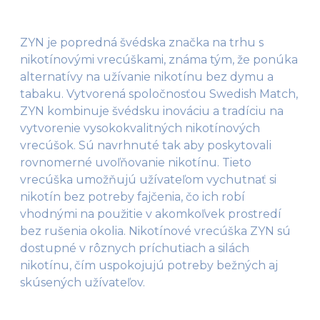
ZYN je popredná švédska značka na trhu s
nikotínovými vrecúškami, známa tým, že ponúka
alternatívy na užívanie nikotínu bez dymu a
tabaku. Vytvorená spoločnosťou Swedish Match,
ZYN kombinuje švédsku inováciu a tradíciu na
vytvorenie vysokokvalitných nikotínových
vrecúšok. Sú navrhnuté tak aby poskytovali
rovnomerné uvoľňovanie nikotínu. Tieto
vrecúška umožňujú užívateľom vychutnať si
nikotín bez potreby fajčenia, čo ich robí
vhodnými na použitie v akomkoľvek prostredí
bez rušenia okolia. Nikotínové vrecúška ZYN sú
dostupné v rôznych príchutiach a silách
nikotínu, čím uspokojujú potreby bežných aj
skúsených užívateľov.