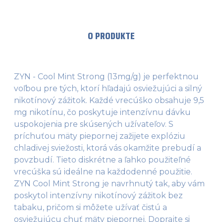
O PRODUKTE
ZYN - Cool Mint Strong (13mg/g) je perfektnou
voľbou pre tých, ktorí hľadajú osviežujúci a silný
nikotínový zážitok. Každé vrecúško obsahuje 9,5
mg nikotínu, čo poskytuje intenzívnu dávku
uspokojenia pre skúsených užívateľov. S
príchuťou mäty piepornej zažijete explóziu
chladivej sviežosti, ktorá vás okamžite prebudí a
povzbudí. Tieto diskrétne a ľahko použiteľné
vrecúška sú ideálne na každodenné použitie.
ZYN Cool Mint Strong je navrhnutý tak, aby vám
poskytol intenzívny nikotínový zážitok bez
tabaku, pričom si môžete užívať čistú a
osviežujúcu chuť mäty piepornej. Doprajte si