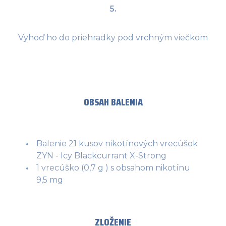
5.
Vyhoď ho do priehradky pod vrchným viečkom
OBSAH BALENIA
Balenie 21 kusov nikotínových vrecúšok
ZYN - Icy Blackcurrant X-Strong
1 vrecúško (0,7 g ) s obsahom nikotínu
9,5 mg
ZLOŽENIE