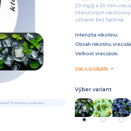
20 mg/g a 30 mini vrecú
intenzívnym nikotínový
užívanie bez fajčenia.
Intenzita nikotínu
:
Obsah nikotínu vrecúš
Veľkosť vrecúšok
:
Viac o produkte
Výber variant
ovedať finálnemu produktu.