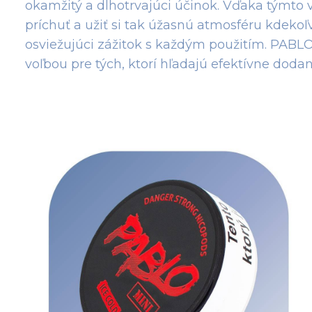
okamžitý a dlhotrvajúci účinok. Vďaka týmt
príchuť a užiť si tak úžasnú atmosféru kdeko
osviežujúci zážitok s každým použitím. PABLO
voľbou pre tých, ktorí hľadajú efektívne dod