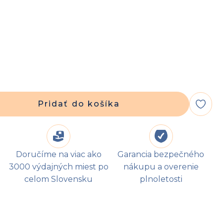
Pridať do košíka
Doručíme na viac ako
Garancia bezpečného
3000 výdajných miest po
nákupu a overenie
celom Slovensku
plnoletosti