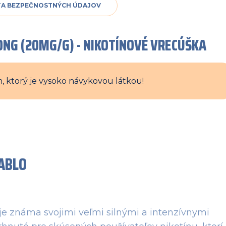
TA BEZPEČNOSTNÝCH ÚDAJOV
RONG (20MG/G) - NIKOTÍNOVÉ VRECÚŠKA
, ktorý je vysoko návykovou látkou!
ABLO
 je známa svojimi veľmi silnými a intenzívnymi