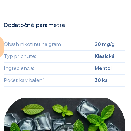
Dodatočné parametre
Obsah nikotínu na gram
:
20 mg/g
Typ príchute
:
Klasická
Ingrediencia
:
Mentol
Počet ks v balení
:
30 ks