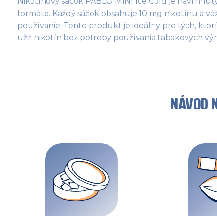
Nikotínový sáčok PABLO MINI Ice Cold je navrhnutý 
formáte. Každý sáčok obsahuje 10 mg nikotínu a váž
používanie. Tento produkt je ideálny pre tých, ktorí 
užiť nikotín bez potreby používania tabakových výr
NÁVOD N