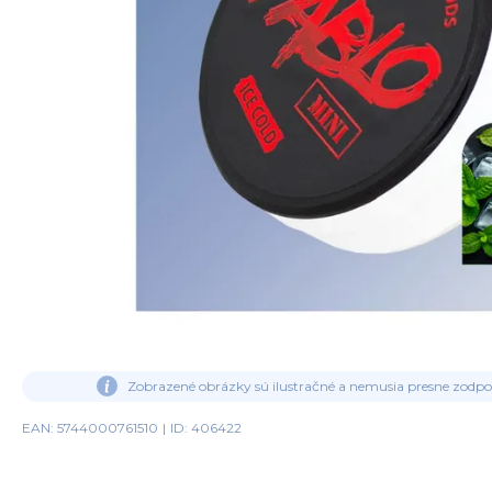
Zobrazené obrázky sú ilustračné a nemusia presne zodp
EAN: 5744000761510
|
ID: 406422