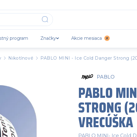
stný program
Značky
Akcie mesiaca
y
Nikotínové
PABLO MINI - Ice Cold Danger Strong (20
PABLO
PABLO MINI
STRONG (2
VRECÚŠKA
PABLO MINI- Ice Cold D