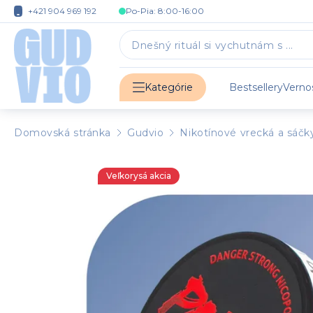
+421 904 969 192
Po-Pia: 8:00-16:00
Bestsellery
Verno
Kategórie
Domovská stránka
Gudvio
Nikotínové vrecká a sáčk
Veľkorysá akcia