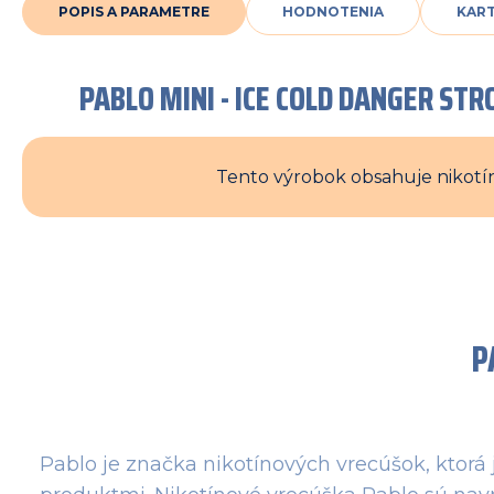
POPIS A PARAMETRE
HODNOTENIA
KAR
PABLO MINI - ICE COLD DANGER ST
Tento výrobok obsahuje nikotín
P
Pablo je značka nikotínových vrecúšok, ktorá