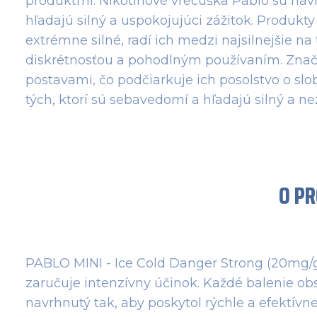
produktmi. Nikotínové vrecúška Pablo sú navr
hľadajú silný a uspokojujúci zážitok. Produkt
extrémne silné, radí ich medzi najsilnejšie n
diskrétnosťou a pohodlným používaním. Značk
postavami, čo podčiarkuje ich posolstvo o slo
tých, ktorí sú sebavedomí a hľadajú silný a n
O P
PABLO MINI - Ice Cold Danger Strong (20mg/g
zaručuje intenzívny účinok. Každé balenie ob
navrhnutý tak, aby poskytol rýchle a efektívn