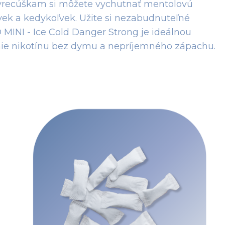
o vrecúškam si môžete vychutnať mentolovú
ľvek a kedykoľvek. Užite si nezabudnuteľné
 MINI - Ice Cold Danger Strong je ideálnou
anie nikotínu bez dymu a nepríjemného zápachu.