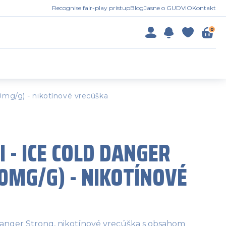
Recognise fair-play prístup
Blog
Jasne o GUDVIO
Kontakt
0
mg/g) - nikotínové vrecúška
 - ICE COLD DANGER
0MG/G) - NIKOTÍNOVÉ
anger Strong, nikotínové vrecúška s obsahom