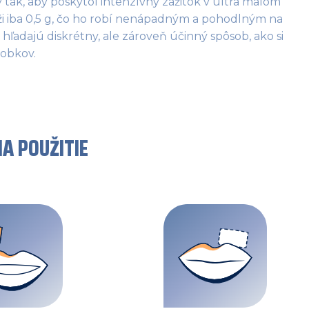
tak, aby poskytol intenzívny zážitok v ultra malom 
i iba 0,5 g, čo ho robí nenápadným a pohodlným na 
hľadajú diskrétny, ale zároveň účinný spôsob, ako si 
obkov. 
A POUŽITIE