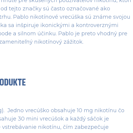
hnuté pre skúsených používateľov nikotínu, ktorí
y od tejto značky sú často označované ako
a trhu​. Pablo nikotínové vrecúška sú známe svojou
a sa inšpiruje ikonickými a kontroverznými
bode a silnom účinku. Pablo je preto vhodný pre
ezameniteľný nikotínový zážitok.
RODUKTE
). Jedno vrecúško obsahuje 10 mg nikotínu čo
sahuje 30 mini vrecúšok a každý sáčok je
e vstrebávanie nikotínu, čím zabezpečuje