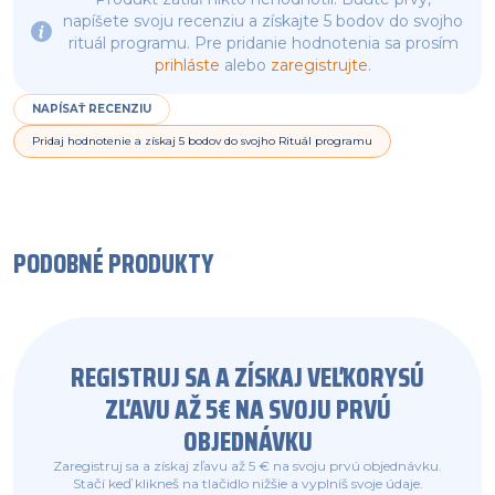
napíšete svoju recenziu a získajte 5 bodov do svojho
rituál programu. Pre pridanie hodnotenia sa prosím
prihláste
alebo
zaregistrujte
.
NAPÍSAŤ RECENZIU
Pridaj hodnotenie a získaj 5 bodov do svojho Rituál programu
PODOBNÉ PRODUKTY
REGISTRUJ SA A ZÍSKAJ VEĽKORYSÚ
ZĽAVU AŽ 5€ NA SVOJU PRVÚ
OBJEDNÁVKU
Zaregistruj sa a získaj zľavu až 5 € na svoju prvú objednávku.
Stačí keď klikneš na tlačidlo nižšie a vyplníš svoje údaje.