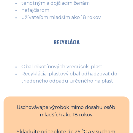
tehotným a dojčiacim ženám
nefajčiarom
užívateľom mladším ako 18 rokov
RECYKLÁCIA
Obal nikotínových vrecúšok: plast
Recyklácia: plastový obal odhadzovať do
triedeného odpadu určeného na plast
Uschovávajte výrobok mimo dosahu osôb 
mladších ako 18 rokov.
Skladujte pri teplote do 25 °C a v suchom 