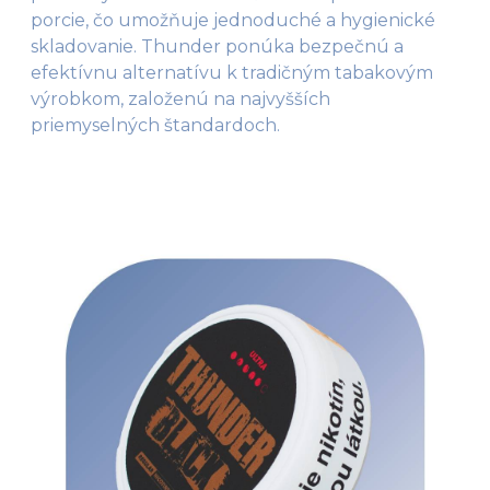
porcie, čo umožňuje jednoduché a hygienické
skladovanie. Thunder ponúka bezpečnú a
efektívnu alternatívu k tradičným tabakovým
výrobkom, založenú na najvyšších
priemyselných štandardoch.