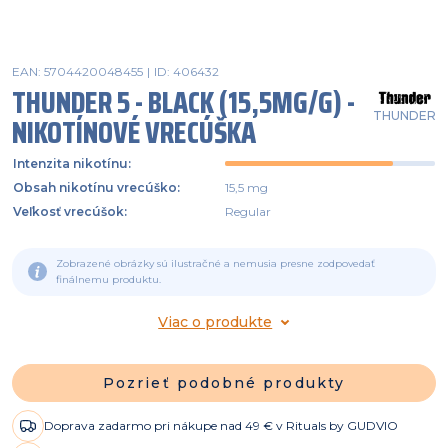
EAN: 5704420048455
|
ID: 406432
THUNDER 5 - BLACK (15,5MG/G) -
THUNDER
NIKOTÍNOVÉ VRECÚŠKA
Intenzita nikotínu
:
Obsah nikotínu vrecúško
:
15,5 mg
Veľkosť vrecúšok
:
Regular
Zobrazené obrázky sú ilustračné a nemusia presne zodpovedať
finálnemu produktu.
Viac o produkte
Pozrieť podobné produkty
Doprava zadarmo pri nákupe nad 49 € v Rituals by GUDVIO