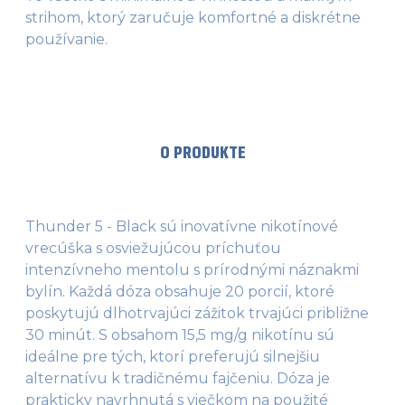
strihom, ktorý zaručuje komfortné a diskrétne
používanie​.
O PRODUKTE
Thunder 5 - Black sú inovatívne nikotínové
vrecúška s osviežujúcou príchuťou
intenzívneho mentolu s prírodnými náznakmi
bylín. Každá dóza obsahuje 20 porcií, ktoré
poskytujú dlhotrvajúci zážitok trvajúci približne
30 minút. S obsahom 15,5 mg/g nikotínu sú
ideálne pre tých, ktorí preferujú silnejšiu
alternatívu k tradičnému fajčeniu. Dóza je
prakticky navrhnutá s viečkom na použité