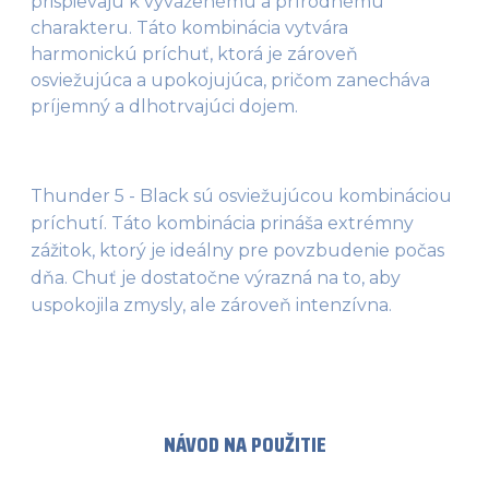
prispievajú k vyváženému a prírodnému
charakteru. Táto kombinácia vytvára
harmonickú príchuť, ktorá je zároveň
osviežujúca a upokojujúca, pričom zanecháva
príjemný a dlhotrvajúci dojem.
Thunder 5 - Black sú osviežujúcou kombináciou 
príchutí. Táto kombinácia prináša extrémny  
zážitok, ktorý je ideálny pre povzbudenie počas 
dňa. Chuť je dostatočne výrazná na to, aby 
uspokojila zmysly, ale zároveň intenzívna.
NÁVOD NA POUŽITIE