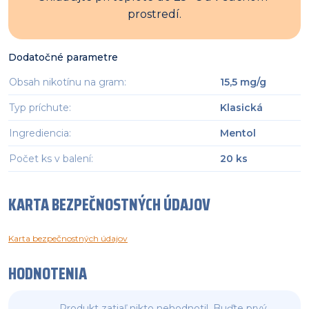
prostredí.
Dodatočné parametre
Obsah nikotínu na gram
:
15,5 mg/g
Typ príchute
:
Klasická
Ingrediencia
:
Mentol
Počet ks v balení
:
20 ks
KARTA BEZPEČNOSTNÝCH ÚDAJOV
Karta bezpečnostných údajov
HODNOTENIA
Produkt zatiaľ nikto nehodnotil. Buďte prvý,