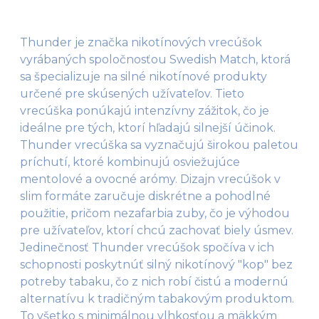
Thunder je značka nikotínových vrecúšok
vyrábaných spoločnosťou Swedish Match, ktorá
sa špecializuje na silné nikotínové produkty
určené pre skúsených užívateľov. Tieto
vrecúška ponúkajú intenzívny zážitok, čo je
ideálne pre tých, ktorí hľadajú silnejší účinok.
Thunder vrecúška sa vyznačujú širokou paletou
príchutí, ktoré kombinujú osviežujúce
mentolové a ovocné arómy​. Dizajn vrecúšok v
slim formáte zaručuje diskrétne a pohodlné
použitie, pričom nezafarbia zuby, čo je výhodou
pre užívateľov, ktorí chcú zachovať biely úsmev​.
Jedinečnosť Thunder vrecúšok spočíva v ich
schopnosti poskytnúť silný nikotínový "kop" bez
potreby tabaku, čo z nich robí čistú a modernú
alternatívu k tradičným tabakovým produktom.
To všetko s minimálnou vlhkosťou a mäkkým