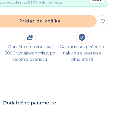
ede vyzdvihni cez DEPO výdajné miesta!
Pridať do košíka
Doručíme na viac ako
Garancia bezpečného
3000 výdajných miest po
nákupu a overenie
celom Slovensku
plnoletosti
Dodatočné parametre