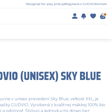
Recognise fair-play prístup
Blog
Jasne o GUDVIO
Kontakt
0
DVIO (UNISEX) SKY BLUE
cne v unisex prevedení Sky Blue, veľkosť XXL, je
značky GUDVIO. Vyrobená z kvalitnej mäkkej 100% bio
 a odolnosť. Štýlový a jednoduchý dizajn bez