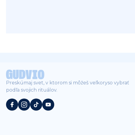
Preskúmaj svet, v ktorom si môžeš veľkoryso vybrať
podľa svojich rituálov.