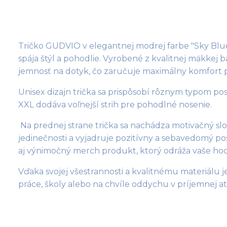
Tričko GUDVIO v elegantnej modrej farbe "Sky Blue
spája štýl a pohodlie. Vyrobené z kvalitnej mäkkej 
jemnosť na dotyk, čo zaručuje maximálny komfort p
Unisex dizajn trička sa prispôsobí rôznym typom post
XXL dodáva voľnejší strih pre pohodlné nosenie. 
 Na prednej strane trička sa nachádza motivačný slo
jedinečnosti a vyjadruje pozitívny a sebavedomý post
aj výnimočný merch produkt, ktorý odráža vaše hod
Vďaka svojej všestrannosti a kvalitnému materiálu 
práce, školy alebo na chvíle oddychu v príjemnej a