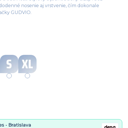
dodenné nosenie aj vrstvenie, čím dokonale
načky GUDVIO.
s - Bratislava