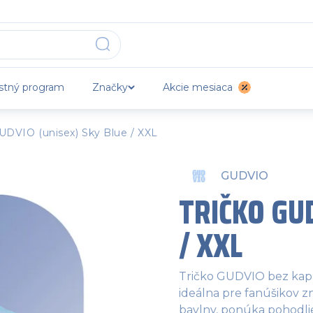
stný program
Značky
Akcie mesiaca
UDVIO (unisex) Sky Blue / XXL
GUDVIO
TRIČKO GU
/ XXL
Tričko GUDVIO bez kapu
ideálna pre fanúšikov 
bavlny, ponúka pohodlie