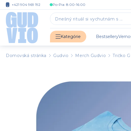
+421 904 969 192
Po-Pia: 8:00-16:00
Bestsellery
Verno
Kategórie
Domovská stránka
Gudvio
Merch Gudvio
Tričko G