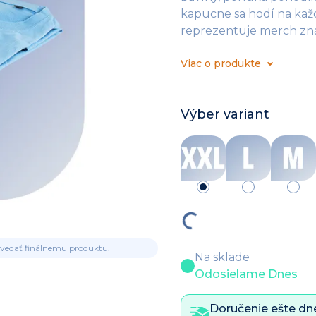
kapucne sa hodí na kaž
reprezentuje merch z
Viac o produkte
Výber variant
ovedať finálnemu produktu.
Na sklade
Odosielame Dnes
Doručenie ešte dne