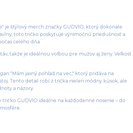
" je štýlový merch značky GUDVIO, ktorý dokonale 
bavlny, toto tričko poskytuje výnimočnú priedušnosť a 
očas celého dňa. 
áv, takže je ideálnou voľbou pre mužov aj ženy. Veľkosť 
gan "Mám jasný pohľad na vec," ktorý pridáva na 
oj. Tento detail robí z trička nielen módny kúsok, ale 
noty a názory. 
je tričko GUDVIO ideálne na každodenné nosenie – do 
tmosfére.