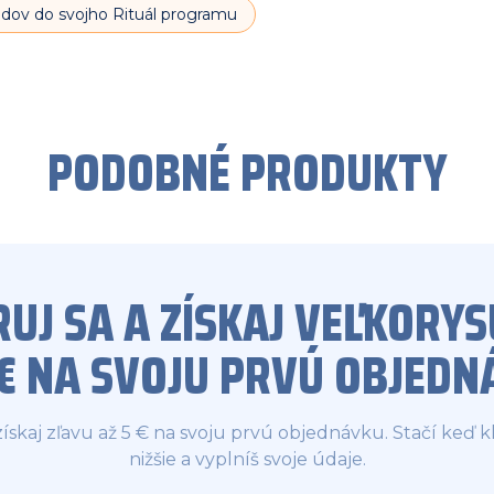
bodov do svojho Rituál programu
PODOBNÉ PRODUKTY
RUJ SA A ZÍSKAJ VEĽKORYS
5€ NA SVOJU PRVÚ OBJEDN
 získaj zľavu až 5 € na svoju prvú objednávku. Stačí keď kl
nižšie a vyplníš svoje údaje.