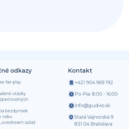
čné odkazy
Kontakt
e fair-play
+421 904 969 192
adené otázky
Po-Pia: 8:00 - 16:00
ezpečnostných
info@gudvio.sk
cia bezdymiek
e veku
Stará Vajnorská 9
 Lovestream súťaž
831 04 Bratislava