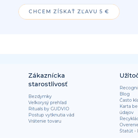
CHCEM ZÍSKAŤ ZĽAVU 5 €
Zákaznícka
Užito
starostlivosť
Recognis
Blog
Bezdymky
Často kl
Veľkorysý prehľad
Karta b
Rituals by GUDVIO
údajov
Postup vytknutia vád
Recyklá
Vrátenie tovaru
Overeni
Štatút -