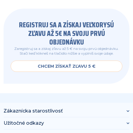
REGISTRUJ SA A ZÍSKAJ VEĽKORYSÚ
ZĽAVU AŽ 5€ NA SVOJU PRVÚ
OBJEDNÁVKU
Zaregistruj sa a získaj zľavu až 5 € na svoju prvú objednávku.
Stačí keď klikneš na tlačidlo nižšie a vyplníš svoje údaje.
CHCEM ZÍSKAŤ ZĽAVU 5 €
Zákaznícka starostlivosť
Užitočné odkazy