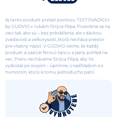
Aj tento produkt prešiel poctivou TESTOVAČKOU
by GUDVIO v rukách Strýca Filipa. Pozeráme sa na
veci tak, ako sú – bez prikrášlenia, ale s dávkou
zvedavosti a veľkorysosti, ktorá necháva priestor
pre vlastný názor. V GUDVIO vieme, že každý
produkt si zaslúži férovú šancu a jasný pohľad na
vec. Preto nechávame Strýca Filipa, aby ho
vyskúšal po svojom – úprimne, s nadhľadom a s
humorom, ktorý k tomu jednoducho patrí.