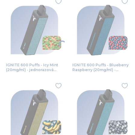
IGNITE 600 Puffs - Icy Mint
IGNITE 600 Puffs - Blueberry
(20mg/ml) - jednorazová
Raspberry (20mg/ml) -
bezdymka
jednorazová bezdymka