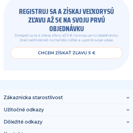
REGISTRUJ SA A ZÍSKAJ VEĽKORYSÚ
ZĽAVU AŽ 5€ NA SVOJU PRVÚ
OBJEDNÁVKU
Zaregistruj sa a získaj zľavu až 5 € na svoju prvú objednávku.
Stačí keď klikneš na tlačidlo nižšie a vyplníš svoje údaje.
CHCEM ZÍSKAŤ ZĽAVU 5 €
Zákaznícka starostlivosť
Užitočné odkazy
Dôležité odkazy