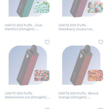
IGNITE 600 Puffs - Cool
IGNITE 600 Puffs -
Menthol (20mg/ml) -
Strawberry Guava Ice
jednorazová bezdymka
(20mg/ml) - jednorazová
bezdymka
IGNITE 600 Puffs -
IGNITE 600 Puffs - Blood
Watermelon Ice (20mg/ml) -
Orange (20mg/ml) -
jednorazová bezdymka
jednorazová bezdymka