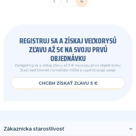
1
4
...
REGISTRUJ SA A ZÍSKAJ VEĽKORYSÚ
ZĽAVU AŽ 5€ NA SVOJU PRVÚ
OBJEDNÁVKU
Zaregistruj sa a získaj zľavu až 5 € na svoju prvú objednávku.
Stačí keď klikneš na tlačidlo nižšie a vyplníš svoje údaje.
CHCEM ZÍSKAŤ ZĽAVU 5 €
Zákaznícka starostlivosť