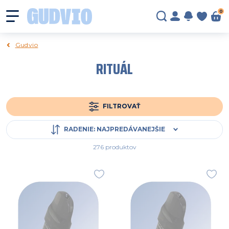
0
Gudvio
RITUÁL
FILTROVAŤ
RADENIE
:
NAJPREDÁVANEJŠIE
276 produktov