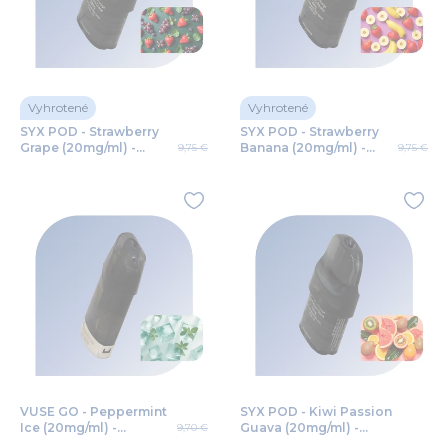
Vyhrotené
Vyhrotené
SYX POD - Strawberry
SYX POD - Strawberry
Grape (20mg/ml) -
Banana (20mg/ml) -
9,75 €
9,75 €
vymeniteľný POD 2ks
vymeniteľný POD 2ks
VUSE GO - Peppermint
SYX POD - Kiwi Passion
Ice (20mg/ml) -
Guava (20mg/ml) -
9,70 €
vymeniteľný POD 2ks
vymeniteľný POD 2ks