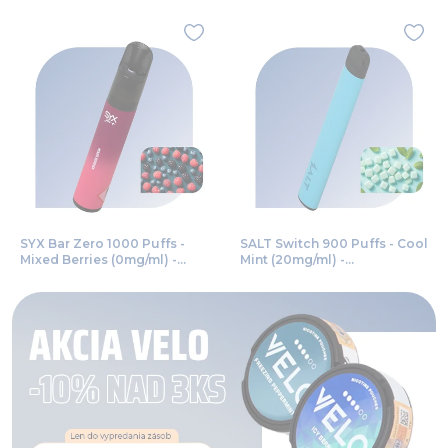
SYX Bar Zero 1000 Puffs -
SALT Switch 900 Puffs - Cool
Mixed Berries (0mg/ml) -
Mint (20mg/ml) -
jednorazová bezdymka
jednorazová bezdymka