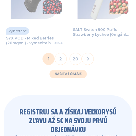
SALT Switch 900 Puffs -
Vyhrotené
Strawberry Lychee (0mg/ml) -
SYX POD - Mixed Berries
jednorazová bezdymka
(20mg/ml) - vymeniteľný
9,75 €
POD 2ks
1
2
20
...
NAČÍTAŤ ĎALŠIE
REGISTRUJ SA A ZÍSKAJ VEĽKORYSÚ
ZĽAVU AŽ 5€ NA SVOJU PRVÚ
OBJEDNÁVKU