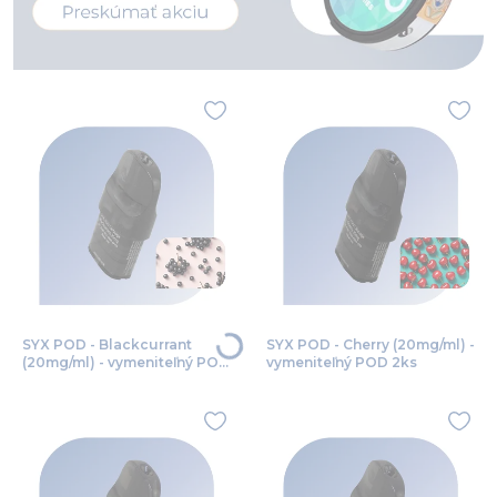
SYX POD - Blackcurrant
SYX POD - Cherry (20mg/ml) -
(20mg/ml) - vymeniteľný POD
vymeniteľný POD 2ks
2ks