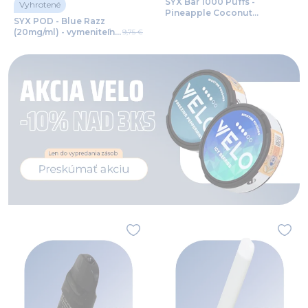
SYX Bar 1000 Puffs -
Vyhrotené
Pineapple Coconut
SYX POD - Blue Razz
(20mg/ml) - jednorazová
(20mg/ml) - vymeniteľný
9,75 €
bezdymka
POD 2ks