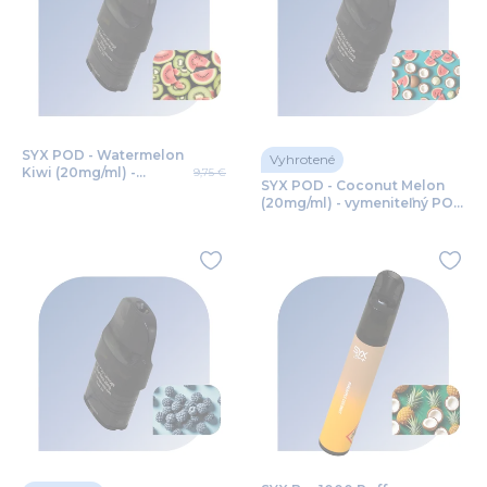
SYX POD - Watermelon
Vyhrotené
Kiwi (20mg/ml) -
9,75 €
SYX POD - Coconut Melon
vymeniteľný POD 2ks
(20mg/ml) - vymeniteľný POD
2ks