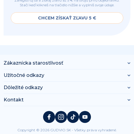
Zaregistruj sa a získaj zľavu až 5 € na svoju prvú objednávku.
Stačí keď klikneš na tlačidlo nižšie a vyplníš svoje údaje.
CHCEM ZÍSKAŤ ZĽAVU 5 €
Zákaznícka starostlivosť
Užitočné odkazy
Dôležité odkazy
Kontakt
Copyright © 2026 GUDVIO.SK - Všetky práva vyhradené.