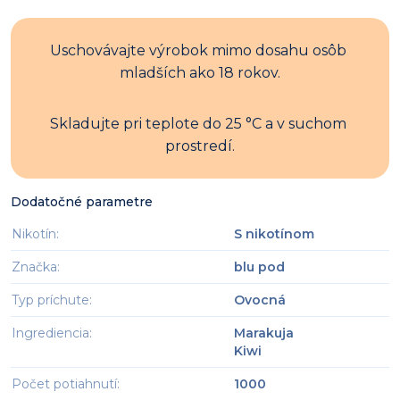
Uschovávajte výrobok mimo dosahu osôb 
mladších ako 18 rokov.
Skladujte pri teplote do 25 °C a v suchom 
prostredí.
Dodatočné parametre
Nikotín
:
S nikotínom
Značka
:
blu pod
Typ príchute
:
Ovocná
Ingrediencia
:
Marakuja
Kiwi
Počet potiahnutí
:
1000