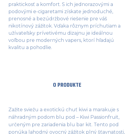
praktickosť a komfort. S ich jednorazovými a
podovými e-cigaretami získate jednoduché,
prenosné a bezúdržbové riešenie pre váš
nikotínový zážitok. Vďaka rôznym príchutiam a
užívateľsky prívetivému dizajnu je ideálnou
voľbou pre moderných vapers, ktorí hľadajú
kvalitu a pohodlie.
O PRODUKTE
Zažite sviežu a exotickú chuť kiwi a marakuje s 
náhradným podom blu pod – Kiwi Passionfruit, 
určeným pre zariadenia blu bar kit. Tento pod 
ponúka lahodný ovocný zážitok plný šťavnatosti, 