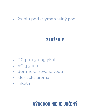
2x blu pod - vymeniteľný pod
ZLOŽENIE
PG propylénglykol
VG glycerol
demineralizovaná voda
identická aróma
nikotín
VÝROBOK NIE JE URČENÝ