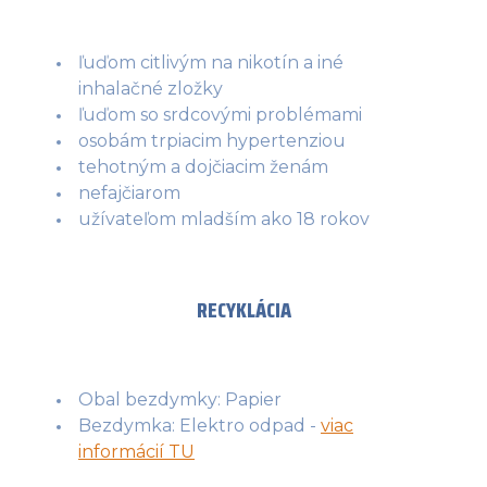
ľuďom citlivým na nikotín a iné
inhalačné zložky
ľuďom so srdcovými problémami
osobám trpiacim hypertenziou
tehotným a dojčiacim ženám
nefajčiarom
užívateľom mladším ako 18 rokov
RECYKLÁCIA
Obal bezdymky: Papier
Bezdymka: Elektro odpad -
viac
informácií TU