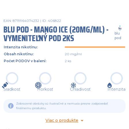
EAN: 8719964074232
|
ID: 406822
BLU POD - MANGO ICE (20MG/ML) -
blu
VYMENITEĽNÝ POD 2KS
pod
Intenzita nikotínu
:
Obsah nikotínu
:
20 mg/ml
Počet PODOV v balení
:
2 ks
Sladkosť
Horkosť
Chladivosť
Intenzita
Zobrazené obrázky sú ilustračné a nemusia presne zodpovedať
finálnemu produktu.
Viac o produkte