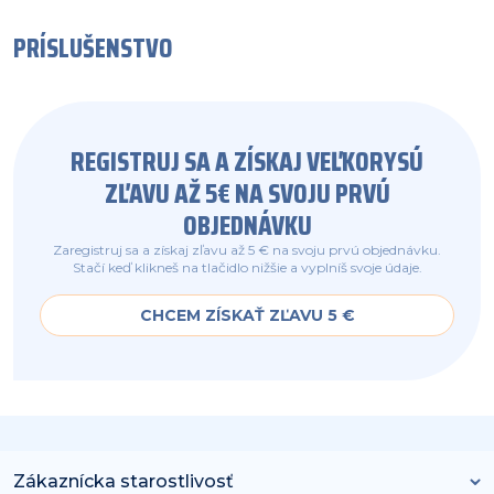
PRÍSLUŠENSTVO
REGISTRUJ SA A ZÍSKAJ VEĽKORYSÚ
ZĽAVU AŽ 5€ NA SVOJU PRVÚ
OBJEDNÁVKU
Zaregistruj sa a získaj zľavu až 5 € na svoju prvú objednávku.
Stačí keď klikneš na tlačidlo nižšie a vyplníš svoje údaje.
CHCEM ZÍSKAŤ ZĽAVU 5 €
Zákaznícka starostlivosť