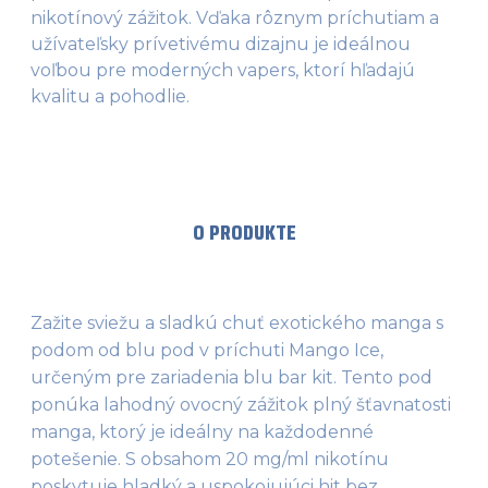
nikotínový zážitok. Vďaka rôznym príchutiam a
užívateľsky prívetivému dizajnu je ideálnou
voľbou pre moderných vapers, ktorí hľadajú
kvalitu a pohodlie.
O PRODUKTE
Zažite sviežu a sladkú chuť exotického manga s 
podom od blu pod v príchuti Mango Ice, 
určeným pre zariadenia blu bar kit. Tento pod 
ponúka lahodný ovocný zážitok plný šťavnatosti 
manga, ktorý je ideálny na každodenné 
potešenie. S obsahom 20 mg/ml nikotínu 
poskytuje hladký a uspokojujúci hit bez 