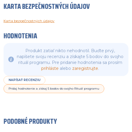
KARTA BEZPEČNOSTNÝCH ÚDAJOV
Karta bezpečnostných údajov
HODNOTENIA
Produkt zatiaľ nikto nehodnotil. Buďte prvý,
napíšete svoju recenziu a získajte 5 bodov do svojho
rituál programu. Pre pridanie hodnotenia sa prosím
prihláste
alebo
zaregistrujte
.
NAPÍSAŤ RECENZIU
Pridaj hodnotenie a získaj 5 bodov do svojho Rituál programu
PODOBNÉ PRODUKTY