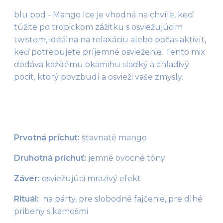
blu pod - Mango Ice je vhodná na chvíle, keď 
túžite po tropickom zážitku s osviežujúcim 
twistom, ideálna na relaxáciu alebo počas aktivít, 
keď potrebujete príjemné osvieženie. Tento mix 
dodáva každému okamihu sladký a chladivý 
pocit, ktorý povzbudí a osvieži vaše zmysly.
Prvotná príchuť:
 šťavnaté mango
Druhotná príchuť:
 jemné ovocné tóny
Záver:
 osviežujúci mrazivý efekt
Rituál:  
na párty, pre slobodné fajčenie, pre dlhé 
pribehy s kamošmi