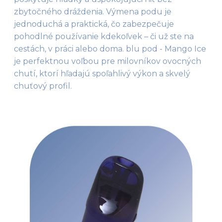
zbytočného dráždenia. Výmena podu je 
jednoduchá a praktická, čo zabezpečuje 
pohodlné používanie kdekoľvek – či už ste na 
cestách, v práci alebo doma. blu pod - Mango Ice 
je perfektnou voľbou pre milovníkov ovocných 
chutí, ktorí hľadajú spoľahlivý výkon a skvelý 
chuťový profil.