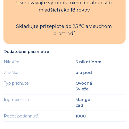
Uschovávajte výrobok mimo dosahu osôb 
mladších ako 18 rokov.
Skladujte pri teplote do 25 °C a v suchom 
prostredí.
Dodatočné parametre
Nikotín
:
S nikotínom
Značka
:
blu pod
Typ príchute
:
Ovocná
Svieža
Ingrediencia
:
Mango
Ľad
Počet potiahnutí
:
1000