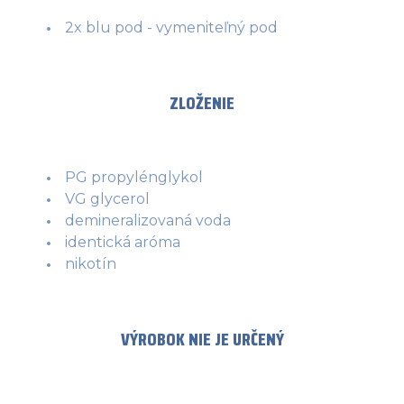
2x blu pod - vymeniteľný pod
ZLOŽENIE
PG propylénglykol
VG glycerol
demineralizovaná voda
identická aróma
nikotín
VÝROBOK NIE JE URČENÝ