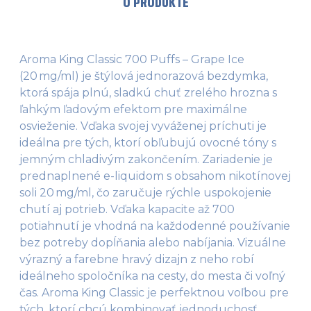
O PRODUKTE
Aroma King Classic 700 Puffs – Grape Ice
(20 mg/ml) je štýlová jednorazová bezdymka,
ktorá spája plnú, sladkú chuť zrelého hrozna s
ľahkým ľadovým efektom pre maximálne
osvieženie. Vďaka svojej vyváženej príchuti je
ideálna pre tých, ktorí obľubujú ovocné tóny s
jemným chladivým zakončením. Zariadenie je
prednaplnené e-liquidom s obsahom nikotínovej
soli 20 mg/ml, čo zaručuje rýchle uspokojenie
chutí aj potrieb. Vďaka kapacite až 700
potiahnutí je vhodná na každodenné používanie
bez potreby dopĺňania alebo nabíjania. Vizuálne
výrazný a farebne hravý dizajn z neho robí
ideálneho spoločníka na cesty, do mesta či voľný
čas. Aroma King Classic je perfektnou voľbou pre
tých, ktorí chcú kombinovať jednoduchosť,