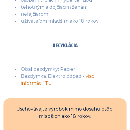
osobám trpiacim hypertenziou
tehotným a dojčiacim ženám
nefajčiarom
užívateľom mladším ako 18 rokov
RECYKLÁCIA
Obal bezdymky: Papier
Bezdymka: Elektro odpad -
viac
informácií TU
Uschovávajte výrobok mimo dosahu osôb 
mladších ako 18 rokov.