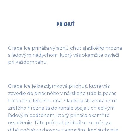
PRÍCHUŤ
Grape Ice prináša výraznú chuť sladkého hrozna
s ľadovým nádychom, ktorý vás okamžite osvieži
pri každom ťahu.
Grape Ice je bezdymková príchuť, ktorá vás 
zavedie do slnečného vinárskeho údolia počas 
horúceho letného dňa. Sladká a šťavnatá chuť 
zrelého hrozna sa dokonale spája s chladivým 
ľadovým podtónom, ktorý prináša okamžité 
osvieženie. Táto príchuť je ideálna na párty a 
dlhé nočné rozhovory s kamošmi, keď si chcete 