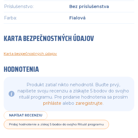
Príslušenstvo
:
Bez príslušenstva
Farba
:
Fialová
KARTA BEZPEČNOSTNÝCH ÚDAJOV
Karta bezpečnostných údajov
HODNOTENIA
Produkt zatiaľ nikto nehodnotil. Buďte prvý,
napíšete svoju recenziu a získajte 5 bodov do svojho
rituál programu. Pre pridanie hodnotenia sa prosím
prihláste
alebo
zaregistrujte
.
NAPÍSAŤ RECENZIU
Pridaj hodnotenie a získaj 5 bodov do svojho Rituál programu