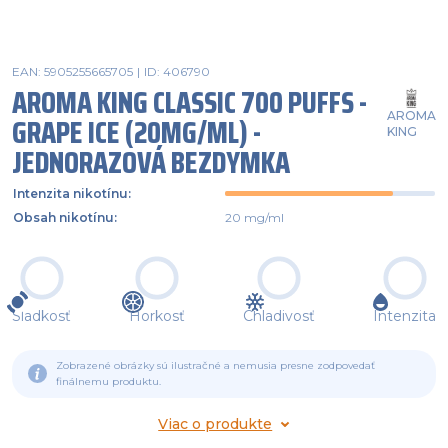
EAN: 5905255665705
|
ID: 406790
AROMA KING CLASSIC 700 PUFFS -
AROMA
GRAPE ICE (20MG/ML) -
KING
JEDNORAZOVÁ BEZDYMKA
Intenzita nikotínu
:
Obsah nikotínu
:
20 mg/ml
Sladkosť
Horkosť
Chladivosť
Intenzita
Zobrazené obrázky sú ilustračné a nemusia presne zodpovedať
finálnemu produktu.
Viac o produkte