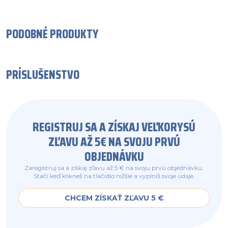
PODOBNÉ PRODUKTY
PRÍSLUŠENSTVO
REGISTRUJ SA A ZÍSKAJ VEĽKORYSÚ
ZĽAVU AŽ 5€ NA SVOJU PRVÚ
OBJEDNÁVKU
Zaregistruj sa a získaj zľavu až 5 € na svoju prvú objednávku.
Stačí keď klikneš na tlačidlo nižšie a vyplníš svoje údaje.
CHCEM ZÍSKAŤ ZĽAVU 5 €