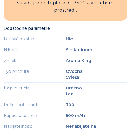
Skladujte pri teplote do 25 °C a v suchom 
prostredí.
Dodatočné parametre
Detská poistka
:
Nie
Nikotín
:
S nikotínom
Značka
:
Aroma King
Typ príchute
:
Ovocná
Svieža
Ingrediencia
:
Hrozno
Ľad
Počet potiahnutí
:
700
Kapacita batérie
:
500 mAh
Nabíjateľnosť
:
Nenabíjateľná