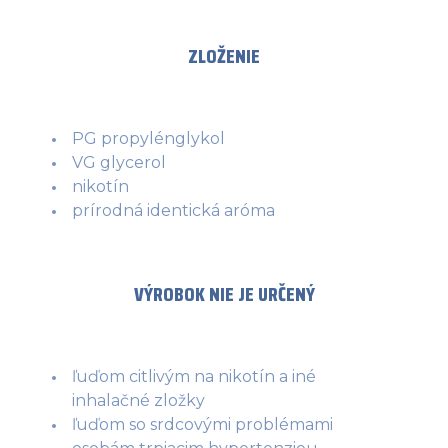
ZLOŽENIE
PG propylénglykol
VG glycerol
nikotín
prírodná identická aróma
VÝROBOK NIE JE URČENÝ
ľuďom citlivým na nikotín a iné
inhalačné zložky
ľuďom so srdcovými problémami