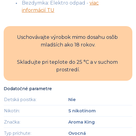
Bezdymka: Elektro odpad -
viac
informácií TU
Uschovávajte výrobok mimo dosahu osôb 
mladších ako 18 rokov.
Skladujte pri teplote do 25 °C a v suchom 
prostredí.
Dodatočné parametre
Detská poistka
:
Nie
Nikotín
:
S nikotínom
Značka
:
Aroma King
Typ príchute
:
Ovocná