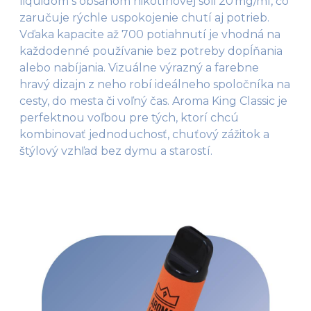
liquidom s obsahom nikotínovej soli 20 mg/ml, čo
zaručuje rýchle uspokojenie chutí aj potrieb.
Vďaka kapacite až 700 potiahnutí je vhodná na
každodenné používanie bez potreby dopĺňania
alebo nabíjania. Vizuálne výrazný a farebne
hravý dizajn z neho robí ideálneho spoločníka na
cesty, do mesta či voľný čas. Aroma King Classic je
perfektnou voľbou pre tých, ktorí chcú
kombinovať jednoduchosť, chuťový zážitok a
štýlový vzhľad bez dymu a starostí.