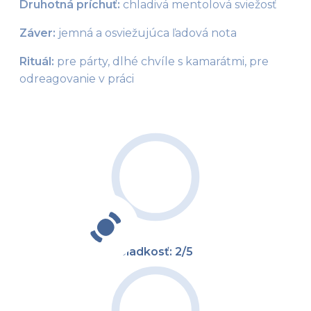
Druhotná príchuť:
 chladivá mentolová sviežosť
Záver:
 jemná a osviežujúca ľadová nota
Rituál: 
pre párty, dlhé chvíle s kamarátmi
, pre 
odreagovanie v práci
Sladkosť: 2/5