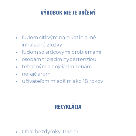
VÝROBOK NIE JE URČENÝ
ľuďom citlivým na nikotín a iné
inhalačné zložky
ľuďom so srdcovými problémami
osobám trpiacim hypertenziou
tehotným a dojčiacim ženám
nefajčiarom
užívateľom mladším ako 18 rokov
RECYKLÁCIA
Obal bezdymky: Papier