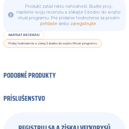
Produkt zatiaľ nikto nehodnotil. Buďte prvý,
napíšete svoju recenziu a získajte 5 bodov do svojho
rituál programu. Pre pridanie hodnotenia sa prosím
prihláste
alebo
zaregistrujte
.
NAPÍSAŤ RECENZIU
Pridaj hodnotenie a získaj 5 bodov do svojho Rituál programu
PODOBNÉ PRODUKTY
PRÍSLUŠENSTVO
REGISTRUJ SA A ZÍSKAJ VEĽKORYSÚ