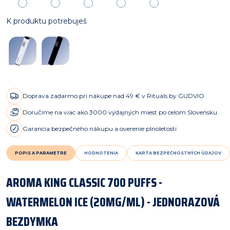
K produktu potrebuješ
Doprava zadarmo pri nákupe nad 49 € v Rituals by GUDVIO
Doručíme na viac ako 3000 výdajných miest po celom Slovensku
Garancia bezpečného nákupu a overenie plnoletosti
POPIS A PARAMETRE
HODNOTENIA
KARTA BEZPEČNOSTNÝCH ÚDAJOV
AROMA KING CLASSIC 700 PUFFS -
WATERMELON ICE (20MG/ML) - JEDNORAZOVÁ
BEZDYMKA