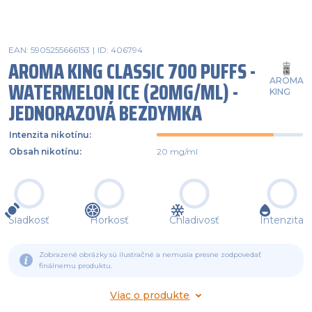
EAN: 5905255666153
|
ID: 406794
AROMA KING CLASSIC 700 PUFFS -
AROMA
WATERMELON ICE (20MG/ML) -
KING
JEDNORAZOVÁ BEZDYMKA
Intenzita nikotínu
:
Obsah nikotínu
:
20 mg/ml
Sladkosť
Horkosť
Chladivosť
Intenzita
Zobrazené obrázky sú ilustračné a nemusia presne zodpovedať
finálnemu produktu.
Viac o produkte