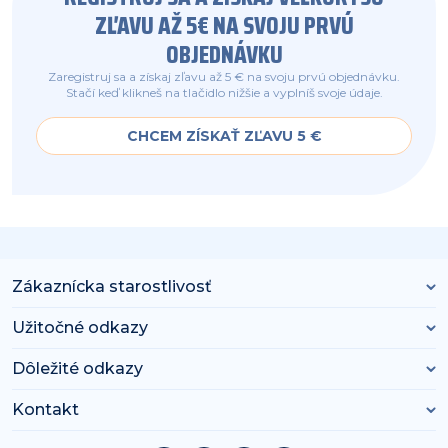
ZĽAVU AŽ 5€ NA SVOJU PRVÚ
OBJEDNÁVKU
Zaregistruj sa a získaj zľavu až 5 € na svoju prvú objednávku.
Stačí keď klikneš na tlačidlo nižšie a vyplníš svoje údaje.
CHCEM ZÍSKAŤ ZĽAVU 5 €
Zákaznícka starostlivosť
Užitočné odkazy
Dôležité odkazy
Kontakt