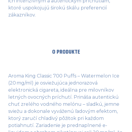
ich intenzívnym a autentickým príchutiam,
ktoré uspokojujú širokú škálu preferencií
zákazníkov.
O PRODUKTE
Aroma King Classic 700 Puffs – Watermelon Ice
(20 mg/ml) je osviežujúca jednorazová
elektronická cigareta, ideálna pre milovníkov
letných ovocných príchutí. Prináša autentickú
chuť zrelého vodného melónu – sladkú, jemne
sviežu a dokonale vyváženú ľadovým efektom,
ktorý zaručí chladivý pôžitok pri každom
potiahnutí. Zariadenie je prednaplnené e-