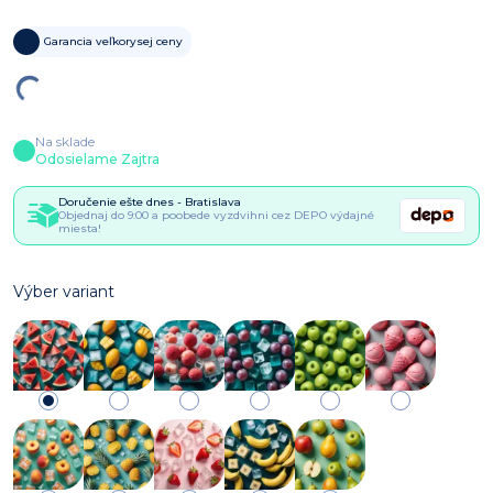
Garancia veľkorysej ceny
Na sklade
Odosielame Zajtra
Doručenie ešte dnes - Bratislava
Objednaj do 9:00 a poobede vyzdvihni cez DEPO výdajné
miesta!
Výber variant