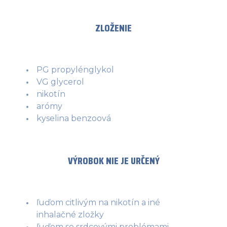
ZLOŽENIE
PG propylénglykol
VG glycerol
nikotín
arómy
kyselina benzoová
VÝROBOK NIE JE URČENÝ
ľuďom citlivým na nikotín a iné
inhalačné zložky
ľuďom so srdcovými problémami