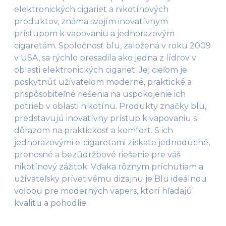
elektronických cigariet a nikotínových
produktov, známa svojím inovatívnym
prístupom k vapovaniu a jednorazovým
cigaretám. Spoločnosť blu, založená v roku 2009
v USA, sa rýchlo presadila ako jedna z lídrov v
oblasti elektronických cigariet. Jej cieľom je
poskytnúť užívateľom moderné, praktické a
prispôsobiteľné riešenia na uspokojenie ich
potrieb v oblasti nikotínu. Produkty značky blu,
predstavujú inovatívny prístup k vapovaniu s
dôrazom na praktickosť a komfort. S ich
jednorazovými e-cigaretami získate jednoduché,
prenosné a bezúdržbové riešenie pre váš
nikotínový zážitok. Vďaka rôznym príchutiam a
užívateľsky prívetivému dizajnu je Blu ideálnou
voľbou pre moderných vapers, ktorí hľadajú
kvalitu a pohodlie.