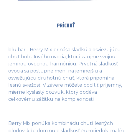
PRÍCHUŤ
blu bar - Berry Mix prináša sladkú a osviežujúcu
chuť bobuľového ovocia, ktorá zaujme svojou
jemnou ovocnou harmóniou. Prvotná sladkosť
ovocia sa postupne mení na jemnejšiu a
osviežujúcu druhotnú chuť, ktorá pripomína
lesnú sviežosť. V závere môžete pocítiť príjemný,
mierne kyslastý dozvuk, ktorý dodáva
celkovému zážitku na komplexnosti.
Berry Mix ponúka kombináciu chutí lesných 
plodov, kde dominuje sladkosť čučoriedok, malín 