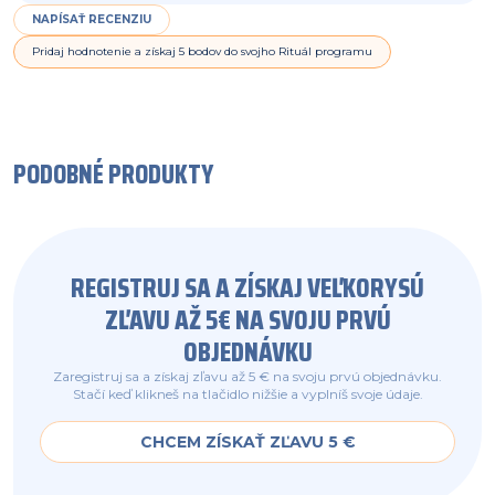
NAPÍSAŤ RECENZIU
Pridaj hodnotenie a získaj 5 bodov do svojho Rituál programu
PODOBNÉ PRODUKTY
REGISTRUJ SA A ZÍSKAJ VEĽKORYSÚ
ZĽAVU AŽ 5€ NA SVOJU PRVÚ
OBJEDNÁVKU
Zaregistruj sa a získaj zľavu až 5 € na svoju prvú objednávku.
Stačí keď klikneš na tlačidlo nižšie a vyplníš svoje údaje.
CHCEM ZÍSKAŤ ZĽAVU 5 €