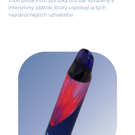
1000 potiahnutí ponúka blu bar vyvážený a
intenzívny zážitok, ktorý uspokojí aj tých
najnáročnejších užívateľov.