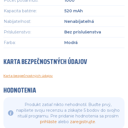
Počet potiahnutí
:
1000
Kapacita batérie
:
520 mAh
Nabíjateľnosť
:
Nenabíjateľná
Príslušenstvo
:
Bez príslušenstva
Farba
:
Modrá
KARTA BEZPEČNOSTNÝCH ÚDAJOV
Karta bezpečnostných údajov
HODNOTENIA
Produkt zatiaľ nikto nehodnotil. Buďte prvý,
napíšete svoju recenziu a získajte 5 bodov do svojho
rituál programu. Pre pridanie hodnotenia sa prosím
prihláste
alebo
zaregistrujte
.