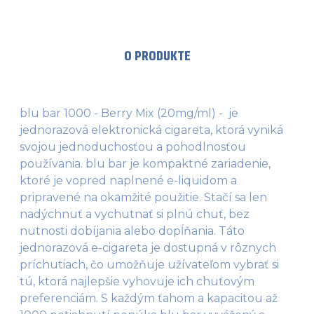
O PRODUKTE
blu bar 1000 - Berry Mix (20mg/ml) - je
jednorazová elektronická cigareta, ktorá vyniká
svojou jednoduchosťou a pohodlnosťou
používania. blu bar je kompaktné zariadenie,
ktoré je vopred naplnené e-liquidom a
pripravené na okamžité použitie. Stačí sa len
nadýchnuť a vychutnať si plnú chuť, bez
nutnosti dobíjania alebo dopĺňania. Táto
jednorazová e-cigareta je dostupná v rôznych
príchutiach, čo umožňuje užívateľom vybrať si
tú, ktorá najlepšie vyhovuje ich chuťovým
preferenciám. S každým ťahom a kapacitou až