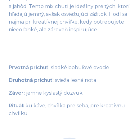
a jahôd. Tento mix chutí je ideálny pre tých, ktorí 
hľadajú jemný, avšak osviežujúci zážitok. Hodí sa 
najmä pri kreatívnej chvíľke, kedy potrebujete 
niečo ľahké, ale zároveň inšpirujúce. 
Prvotná príchuť:
 sladké bobuľové ovocie
Druhotná príchuť:
 svieža lesná nota
Záver:
 jemne kyslastý dozvuk
Rituál: 
ku káve, chvílka pre seba, pre kreatívnu 
chvílku