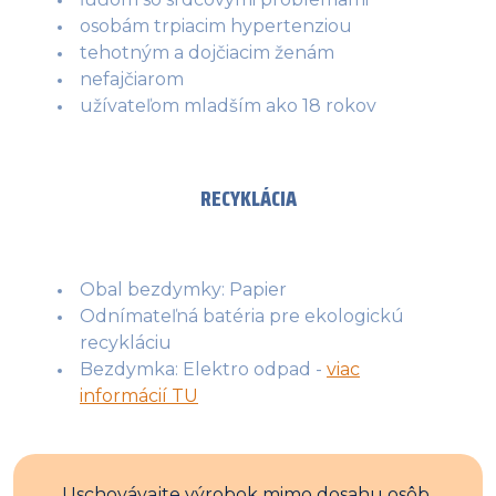
osobám trpiacim hypertenziou
tehotným a dojčiacim ženám
nefajčiarom
užívateľom mladším ako 18 rokov
RECYKLÁCIA
Obal bezdymky: Papier
Odnímateľná batéria pre ekologickú
recykláciu
Bezdymka: Elektro odpad -
viac
informácií TU
Uschovávajte výrobok mimo dosahu osôb 