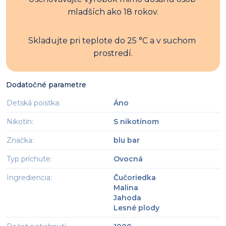
mladších ako 18 rokov.
Skladujte pri teplote do 25 °C a v suchom 
prostredí.
Dodatočné parametre
Detská poistka
:
Áno
Nikotín
:
S nikotínom
Značka
:
blu bar
Typ príchute
:
Ovocná
Ingrediencia
:
Čučoriedka
Malina
Jahoda
Lesné plody