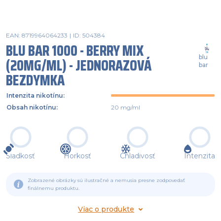
EAN: 8719964064233
|
ID: 504384
BLU BAR 1000 - BERRY MIX
blu
(20MG/ML) - JEDNORAZOVÁ
bar
BEZDYMKA
Intenzita nikotínu
:
Obsah nikotínu
:
20 mg/ml
Sladkosť
Horkosť
Chladivosť
Intenzita
Zobrazené obrázky sú ilustračné a nemusia presne zodpovedať
finálnemu produktu.
Viac o produkte