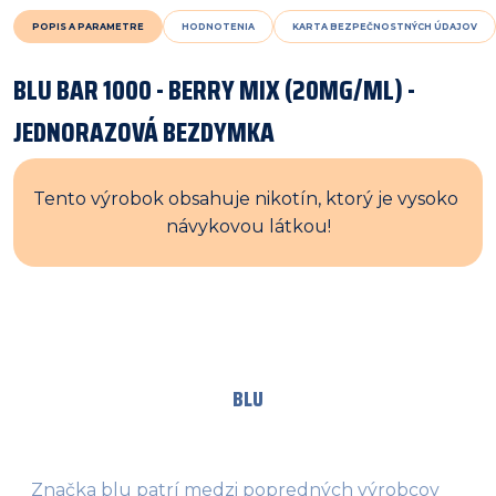
POPIS A PARAMETRE
HODNOTENIA
KARTA BEZPEČNOSTNÝCH ÚDAJOV
BLU BAR 1000 - BERRY MIX (20MG/ML) -
JEDNORAZOVÁ BEZDYMKA
Tento výrobok obsahuje nikotín, ktorý je vysoko 
návykovou látkou!
BLU
Značka blu patrí medzi popredných výrobcov