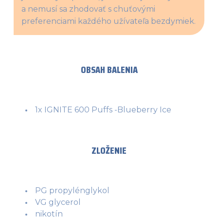
a nemusí sa zhodovať s chuťovými 
preferenciami každého užívateľa bezdymiek.
OBSAH BALENIA
1x IGNITE 600 Puffs -Blueberry Ice
ZLOŽENIE
PG propylénglykol
VG glycerol
nikotín