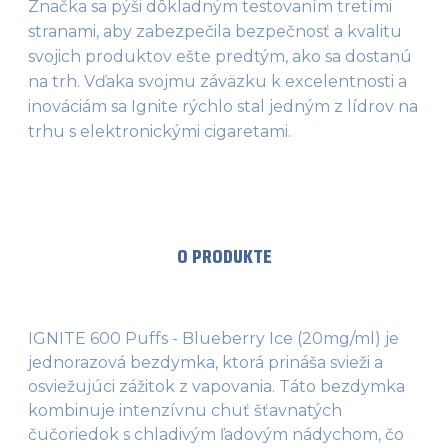
Značka sa pýši dôkladným testovaním tretími 
stranami, aby zabezpečila bezpečnosť a kvalitu 
svojich produktov ešte predtým, ako sa dostanú 
na trh. Vďaka svojmu záväzku k excelentnosti a 
inováciám sa Ignite rýchlo stal jedným z lídrov na 
trhu s elektronickými cigaretami​.
O PRODUKTE
IGNITE 600 Puffs - Blueberry Ice (20mg/ml) je
jednorazová bezdymka, ktorá prináša svieži a
osviežujúci zážitok z vapovania. Táto bezdymka
kombinuje intenzívnu chuť šťavnatých
čučoriedok s chladivým ľadovým nádychom, čo