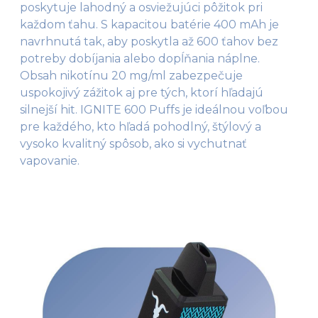
poskytuje lahodný a osviežujúci pôžitok pri
každom ťahu. S kapacitou batérie 400 mAh je
navrhnutá tak, aby poskytla až 600 ťahov bez
potreby dobíjania alebo dopĺňania náplne.
Obsah nikotínu 20 mg/ml zabezpečuje
uspokojivý zážitok aj pre tých, ktorí hľadajú
silnejší hit. IGNITE 600 Puffs je ideálnou voľbou
pre každého, kto hľadá pohodlný, štýlový a
vysoko kvalitný spôsob, ako si vychutnať
vapovanie.