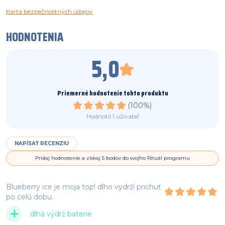
Karta bezpečnostných údajov
HODNOTENIA
5,0
Priemerné hodnotenie tohto produktu
(
100%
)
Hodnotil
1
užívateľ
NAPÍSAŤ RECENZIU
Pridaj hodnotenie a získaj 5 bodov do svojho Rituál programu
Blueberry ice je moja top! dlho vydrží prichuť
po celú dobu.
dlhá výdrž baterie