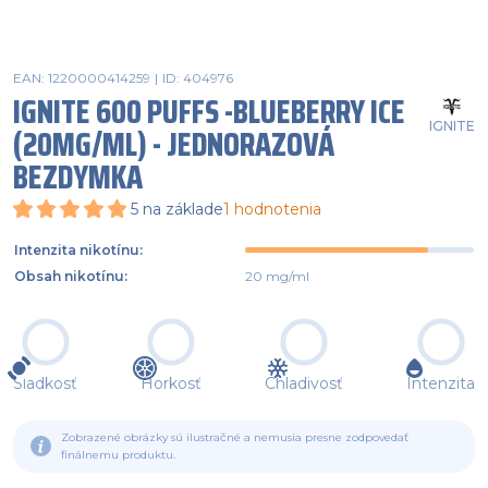
EAN: 1220000414259
|
ID: 404976
IGNITE 600 PUFFS -BLUEBERRY ICE
IGNITE
(20MG/ML) - JEDNORAZOVÁ
BEZDYMKA
5
na základe
1
hodnotenia
Intenzita nikotínu
:
Obsah nikotínu
:
20 mg/ml
Sladkosť
Horkosť
Chladivosť
Intenzita
Zobrazené obrázky sú ilustračné a nemusia presne zodpovedať
finálnemu produktu.