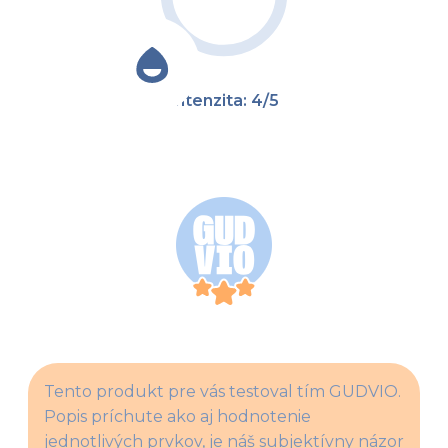
Intenzita: 4/5
Tento produkt pre vás testoval tím GUDVIO. 
Popis príchute ako aj hodnotenie 
jednotlivých prvkov, je náš subjektívny názor 