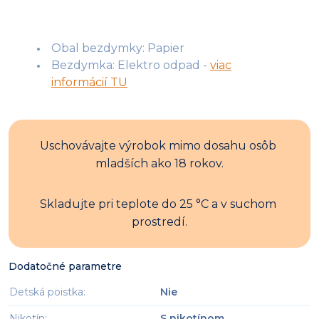
Obal bezdymky: Papier
Bezdymka: Elektro odpad -
viac
informácií TU
Uschovávajte výrobok mimo dosahu osôb 
mladších ako 18 rokov.
Skladujte pri teplote do 25 °C a v suchom 
prostredí.
Dodatočné parametre
Detská poistka
:
Nie
Nikotín
:
S nikotínom