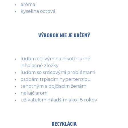
aróma
kyselina octová
VÝROBOK NIE JE URČENÝ
ľuďom citlivým na nikotín a iné
inhalačné zložky
ľuďom so srdcovými problémami
osobám trpiacim hypertenziou
tehotným a dojčiacim ženám
nefajčiarom
užívateľom mladším ako 18 rokov
RECYKLÁCIA