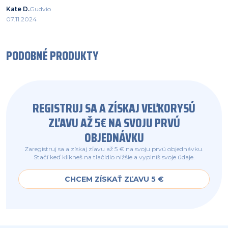
Kate D.
Gudvio
07.11.2024
PODOBNÉ PRODUKTY
REGISTRUJ SA A ZÍSKAJ VEĽKORYSÚ
ZĽAVU AŽ 5€ NA SVOJU PRVÚ
OBJEDNÁVKU
Zaregistruj sa a získaj zľavu až 5 € na svoju prvú objednávku.
Stačí keď klikneš na tlačidlo nižšie a vyplníš svoje údaje.
CHCEM ZÍSKAŤ ZĽAVU 5 €