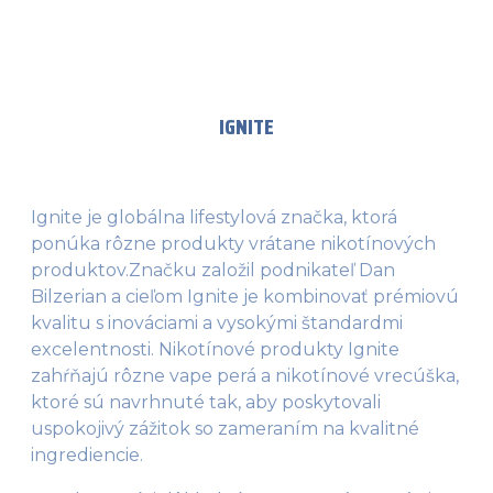
IGNITE
Ignite je globálna lifestylová značka, ktorá
ponúka rôzne produkty vrátane nikotínových
produktov.Značku založil podnikateľ Dan
Bilzerian a cieľom Ignite je kombinovať prémiovú
kvalitu s inováciami a vysokými štandardmi
excelentnosti. Nikotínové produkty Ignite
zahŕňajú rôzne vape perá a nikotínové vrecúška,
ktoré sú navrhnuté tak, aby poskytovali
uspokojivý zážitok so zameraním na kvalitné
ingrediencie.