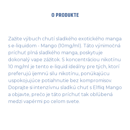
O PRODUKTE
Zažite výbuch chutí sladkého exotického manga
s e-liquidom - Mango (10mg/ml). Táto výnimočná
príchuť plná sladkého manga, poskytuje
dokonalý vape zážitok. S koncentráciou nikotínu
10 mg/ml je tento e-liquid ideálny pre tých, ktorí
preferujú ijemnú silu nikotínu, ponúkajúcu
uspokojujúce potiahnutie bez kompromisov.
Doprajte si intenzívnu sladkú chuť s Elfliq Mango
a objavte, prečo je táto príchuť tak obľúbená
medzi vapérmi po celom svete.