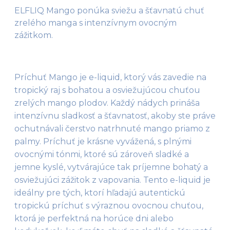
ELFLIQ Mango ponúka sviežu a šťavnatú chuť
zrelého manga s intenzívnym ovocným
zážitkom.
Príchuť Mango je e-liquid, ktorý vás zavedie na 
tropický raj s bohatou a osviežujúcou chuťou 
zrelých mango plodov. Každý nádych prináša 
intenzívnu sladkosť a šťavnatosť, akoby ste práve 
ochutnávali čerstvo natrhnuté mango priamo z 
palmy. Príchuť je krásne vyvážená, s plnými 
ovocnými tónmi, ktoré sú zároveň sladké a 
jemne kyslé, vytvárajúce tak príjemne bohatý a 
osviežujúci zážitok z vapovania. Tento e-liquid je 
ideálny pre tých, ktorí hľadajú autentickú 
tropickú príchuť s výraznou ovocnou chuťou, 
ktorá je perfektná na horúce dni alebo 