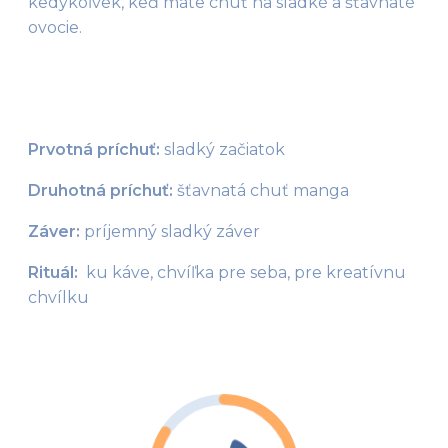
kedykoľvek, keď máte chuť na sladké a šťavnaté 
ovocie.
Prvotná príchuť:
 sladký začiatok
Druhotná príchuť:
 šťavnatá chuť manga
Záver:
 príjemný sladký záver
Rituál: 
 ku káve, chvíľka pre seba, pre kreatívnu 
chvílku