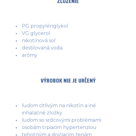
ZLOŽENIE
PG propylénglykol
VG glycerol
nikotínová soľ
destilovaná voda
arómy
VÝROBOK NIE JE URČENÝ
ľuďom citlivým na nikotín a iné
inhalačné zložky
ľuďom so srdcovými problémami
osobám trpiacim hypertenziou
tehotným a dojčiacim ženám