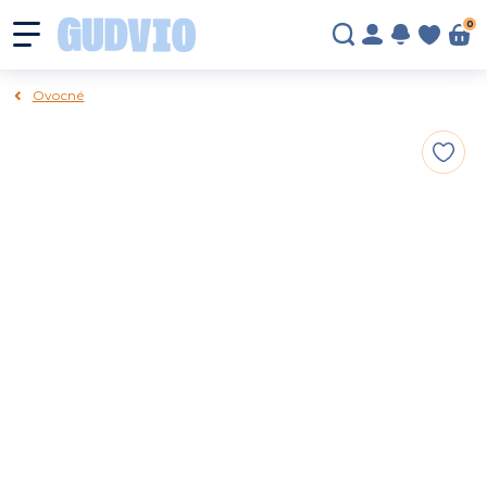
0
Ovocné