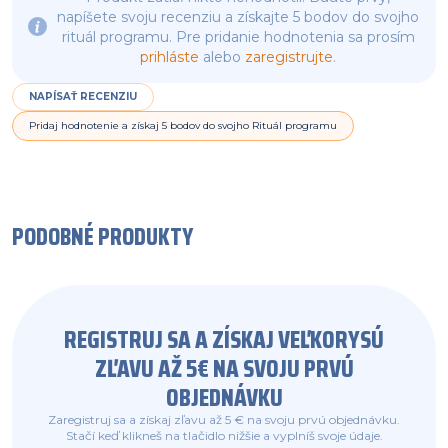
napíšete svoju recenziu a získajte 5 bodov do svojho
rituál programu. Pre pridanie hodnotenia sa prosím
prihláste
alebo
zaregistrujte
.
NAPÍSAŤ RECENZIU
Pridaj hodnotenie a získaj 5 bodov do svojho Rituál programu
PODOBNÉ PRODUKTY
REGISTRUJ SA A ZÍSKAJ VEĽKORYSÚ
ZĽAVU AŽ 5€ NA SVOJU PRVÚ
OBJEDNÁVKU
Zaregistruj sa a získaj zľavu až 5 € na svoju prvú objednávku.
Stačí keď klikneš na tlačidlo nižšie a vyplníš svoje údaje.