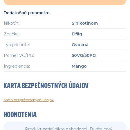
Dodatočné parametre
Nikotín
:
S nikotínom
Značka
:
Elfliq
Typ príchute
:
Ovocná
Pomer VG/PG
:
50VG/50PG
Ingrediencia
:
Mango
KARTA BEZPEČNOSTNÝCH ÚDAJOV
Karta bezpečnostných údajov
HODNOTENIA
Produkt zatiaľ nikto nehodnotil. Buďte prvý,