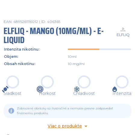
EAN: 4895261116012
|
ID: 406365
ELFLIQ - MANGO (10MG/ML) - E-
ELFLIQ
LIQUID
Intenzita nikotínu
:
Objem
:
10ml
Obsah nikotínu
:
10 mg/ml
Sladkosť
Horkosť
Chladivosť
Intenzita
Zobrazené obrázky sú ilustračné a nemusia presne zodpovedať
finálnemu produktu.
Viac o produkte