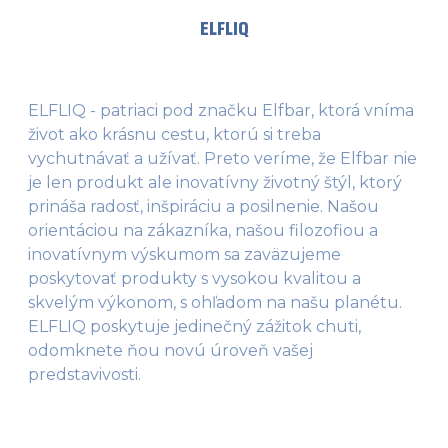
ELFLIQ
ELFLIQ - patriaci pod značku Elfbar, ktorá vníma
život ako krásnu cestu, ktorú si treba
vychutnávať a užívať. Preto veríme, že Elfbar nie
je len produkt ale inovatívny životný štýl, ktorý
prináša radosť, inšpiráciu a posilnenie. Našou
orientáciou na zákazníka, našou filozofiou a
inovatívnym výskumom sa zaväzujeme
poskytovať produkty s vysokou kvalitou a
skvelým výkonom, s ohľadom na našu planétu.
ELFLIQ poskytuje jedinečný zážitok chuti,
odomknete ňou novú úroveň vašej
predstavivosti.