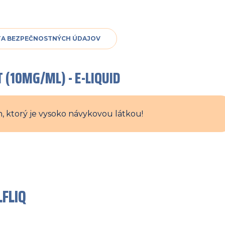
TA BEZPEČNOSTNÝCH ÚDAJOV
 (10MG/ML) - E-LIQUID
, ktorý je vysoko návykovou látkou!
LFLIQ