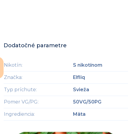
Dodatočné parametre
Nikotín
:
S nikotínom
Značka
:
Elfliq
Typ príchute
:
Svieža
Pomer VG/PG
:
50VG/50PG
Ingrediencia
:
Mäta