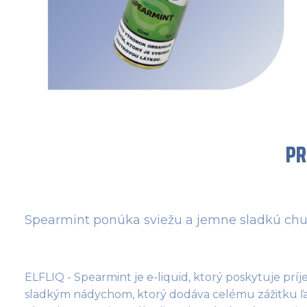
PR
Spearmint ponúka sviežu a jemne sladkú chuť
ELFLIQ - Spearmint je e-liquid, ktorý poskytuje prí
sladkým nádychom, ktorý dodáva celému zážitku ľahk