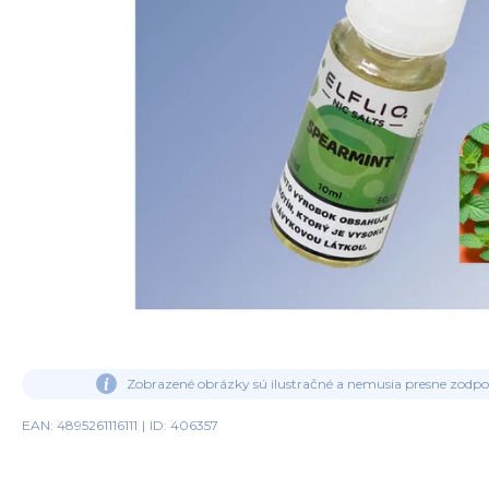
Zobrazené obrázky sú ilustračné a nemusia presne zodp
EAN: 4895261116111
|
ID: 406357