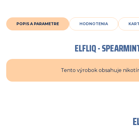
POPIS A PARAMETRE
HODNOTENIA
KAR
ELFLIQ - SPEARMINT
Tento výrobok obsahuje nikotín
E