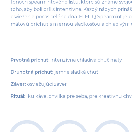
tónoch spearmintového listu, ktoré sú známe svojo
toho, aby boli príliš intenzívne. Každý nádych prináš
osvieženie počas celého dňa. ELFLIQ Spearmint je p
mätovú príchuť s miernou sladkosťou a chladivým 
Prvotná príchuť:
 intenzívna chladivá chuť mäty
Druhotná príchuť:
 jemne sladká chuť
Záver:
 osviežujúci záver
Rituál: 
 ku káve, chvíľka pre seba, pre kreatívnu chv