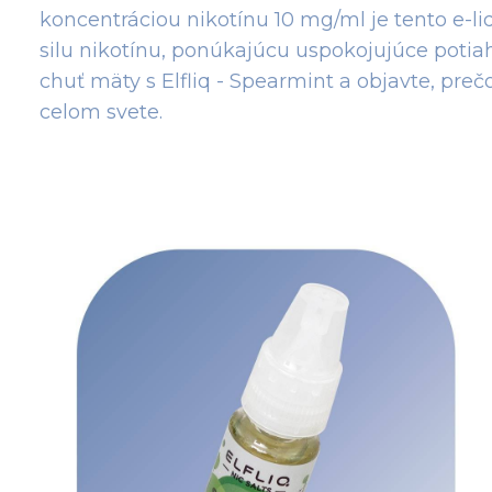
koncentráciou nikotínu 10 mg/ml je tento e-liq
silu nikotínu, ponúkajúcu uspokojujúce potia
chuť mäty s Elfliq - Spearmint a objavte, pre
celom svete.