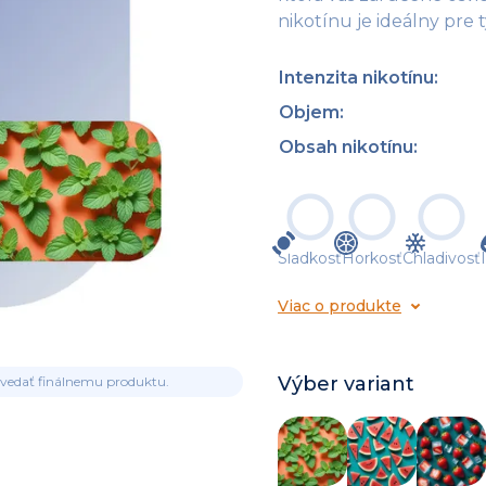
nikotínu je ideálny pre 
Intenzita nikotínu
:
Objem
:
Obsah nikotínu
:
Sladkosť
Horkosť
Chladivosť
Viac o produkte
Výber variant
ovedať finálnemu produktu.