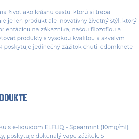
ma život ako krásnu cestu, ktorú si treba
ie je len produkt ale inovatívny životný štýl, ktorý
 orientáciou na zákazníka, našou filozofiou a
vať produkty s vysokou kvalitou a skvelým
 poskytuje jedinečný zážitok chuti, odomknete
RODUKTE
u s e-liquidom ELFLIQ - Spearmint (10mg/ml).
y, poskytuje dokonalý vape zážitok. S