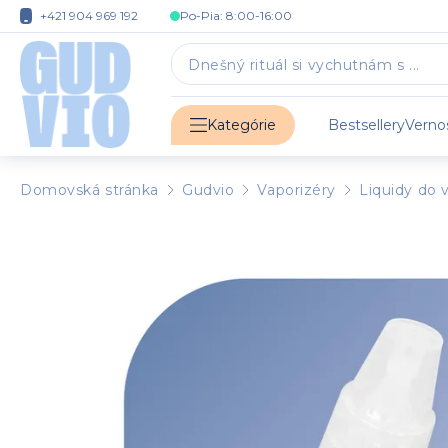
+421 904 969 192
Po-Pia: 8:00-16:00
Bestsellery
Verno
Kategórie
Domovská stránka
Gudvio
Vaporizéry
Liquidy do 