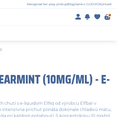
Recognise fair-play prístup
Blog
Jasne o GUDVIO
Kontakt
0
d
PEARMINT (10MG/ML) - E-
h chutí s e-liquidom Elfliq od výrobcu Elfbar v
o intenzívna príchuť prináša dokonale chladivú mätu,
ežia pri každom potiahnutí. S koncentráciou 10 mg/ml