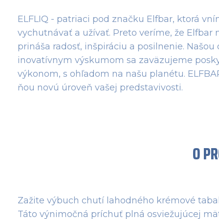
ELFLIQ - patriaci pod značku Elfbar, ktorá vní
vychutnávať a užívať. Preto veríme, že Elfbar n
prináša radosť, inšpiráciu a posilnenie. Našou
inovatívnym výskumom sa zaväzujeme poskyto
výkonom, s ohľadom na našu planétu. ELFBAR
ňou novú úroveň vašej predstavivosti.
O P
Zažite výbuch chutí lahodného krémové tabak
Táto výnimočná príchuť plná osviežujúcej mät