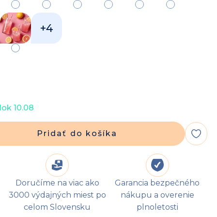
+4
ok 10.08
Pridať do košíka
Doručíme na viac ako
Garancia bezpečného
3000 výdajných miest po
nákupu a overenie
celom Slovensku
plnoletosti