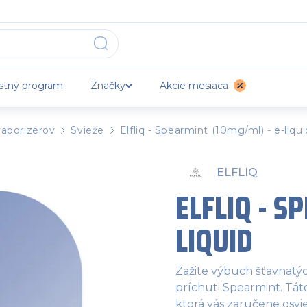
stný program
Značky
Akcie mesiaca
vaporizérov
Svieže
Elfliq - Spearmint (10mg/ml) - e-liqui
ELFLIQ
ELFLIQ - S
LIQUID
Zažite výbuch šťavnatýc
príchuti Spearmint. Tát
ktorá vás zaručene osvi