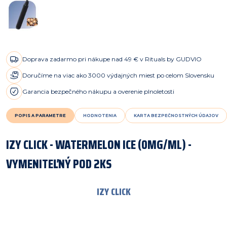
Doprava zadarmo pri nákupe nad 49 € v Rituals by GUDVIO
Doručíme na viac ako 3000 výdajných miest po celom Slovensku
Garancia bezpečného nákupu a overenie plnoletosti
POPIS A PARAMETRE
HODNOTENIA
KARTA BEZPEČNOSTNÝCH ÚDAJOV
IZY CLICK - WATERMELON ICE (0MG/ML) -
VYMENITEĽNÝ POD 2KS
IZY CLICK