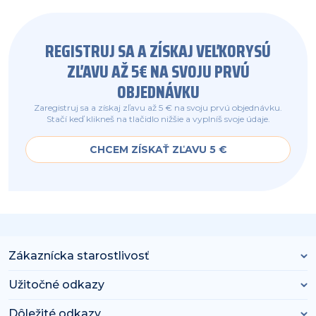
REGISTRUJ SA A ZÍSKAJ VEĽKORYSÚ
ZĽAVU AŽ 5€ NA SVOJU PRVÚ
OBJEDNÁVKU
Zaregistruj sa a získaj zľavu až 5 € na svoju prvú objednávku.
Stačí keď klikneš na tlačidlo nižšie a vyplníš svoje údaje.
CHCEM ZÍSKAŤ ZĽAVU 5 €
Zákaznícka starostlivosť
Užitočné odkazy
Dôležité odkazy