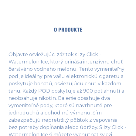
O PRODUKTE
Objavte osviežujúci zážitok s Izy Click -
Watermelon Ice, ktorý prináša intenzívnu chuť
čerstvého vodného melónu. Tento vymeniteľný
pod je ideálny pre vašu elektronickú cigaretu a
poskytuje bohatú, osviežujúcu chuť v každom
ťahu. Každý POD poskytuje až 900 potiahnutí a
neobsahuje nikotín. Balenie obsahuje dva
vymeniteľné pody, ktoré sú navrhnuté pre
jednoduchú a pohodlnú výmenu, čím
zabezpečujú nepretržitý pôžitok z vapovania
bez potreby dopĺňania alebo údržby. S Izy Click -
Watermelon Ice si môžete vychutnať svieži,