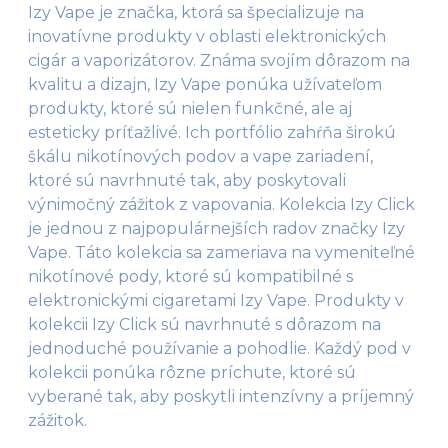
Izy Vape je značka, ktorá sa špecializuje na
inovatívne produkty v oblasti elektronických
cigár a vaporizátorov. Známa svojím dôrazom na
kvalitu a dizajn, Izy Vape ponúka užívateľom
produkty, ktoré sú nielen funkčné, ale aj
esteticky príťažlivé. Ich portfólio zahŕňa širokú
škálu nikotínových podov a vape zariadení,
ktoré sú navrhnuté tak, aby poskytovali
výnimočný zážitok z vapovania. Kolekcia Izy Click
je jednou z najpopulárnejších radov značky Izy
Vape. Táto kolekcia sa zameriava na vymeniteľné
nikotínové pody, ktoré sú kompatibilné s
elektronickými cigaretami Izy Vape. Produkty v
kolekcii Izy Click sú navrhnuté s dôrazom na
jednoduché používanie a pohodlie. Každý pod v
kolekcii ponúka rôzne príchute, ktoré sú
vyberané tak, aby poskytli intenzívny a príjemný
zážitok.