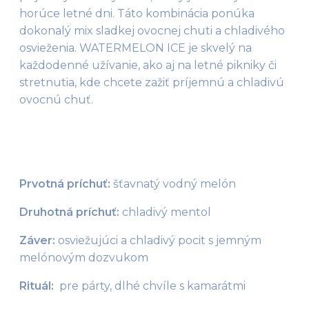
horúce letné dni. Táto kombinácia ponúka 
dokonalý mix sladkej ovocnej chuti a chladivého 
osvieženia. WATERMELON ICE je skvelý na 
každodenné užívanie, ako aj na letné pikniky či 
stretnutia, kde chcete zažiť príjemnú a chladivú 
ovocnú chuť.
Prvotná príchuť:
 šťavnatý vodný melón
Druhotná príchuť:
 chladivý mentol
Záver:
 osviežujúci a chladivý pocit s jemným 
melónovým dozvukom
Rituál: 
 pre párty, dlhé chvíle s kamarátmi