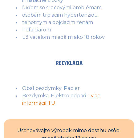
inhalačné zložky
ľuďom so srdcovými problémami
osobám trpiacim hypertenziou
tehotným a dojčiacim ženám
nefajčiarom
užívateľom mladším ako 18 rokov
RECYKLÁCIA
Obal bezdymky: Papier
Bezdymka: Elektro odpad -
viac
informácií TU
Uschovávajte výrobok mimo dosahu osôb 