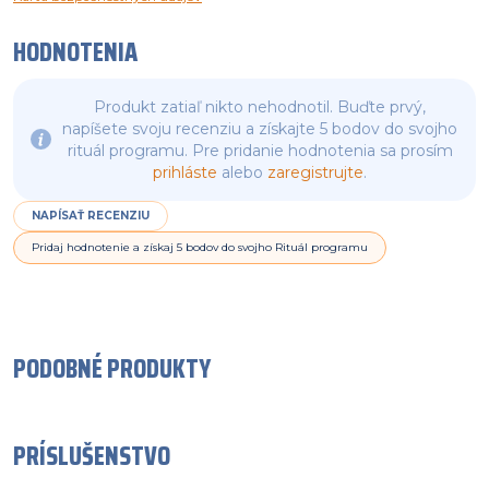
HODNOTENIA
Produkt zatiaľ nikto nehodnotil. Buďte prvý,
napíšete svoju recenziu a získajte 5 bodov do svojho
rituál programu. Pre pridanie hodnotenia sa prosím
prihláste
alebo
zaregistrujte
.
NAPÍSAŤ RECENZIU
Pridaj hodnotenie a získaj 5 bodov do svojho Rituál programu
PODOBNÉ PRODUKTY
PRÍSLUŠENSTVO