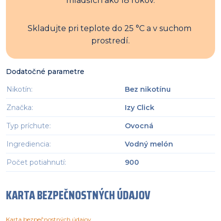
mladších ako 18 rokov.
Skladujte pri teplote do 25 °C a v suchom 
prostredí.
Dodatočné parametre
Nikotín
:
Bez nikotínu
Značka
:
Izy Click
Typ príchute
:
Ovocná
Ingrediencia
:
Vodný melón
Počet potiahnutí
:
900
KARTA BEZPEČNOSTNÝCH ÚDAJOV
Karta bezpečnostných údajov