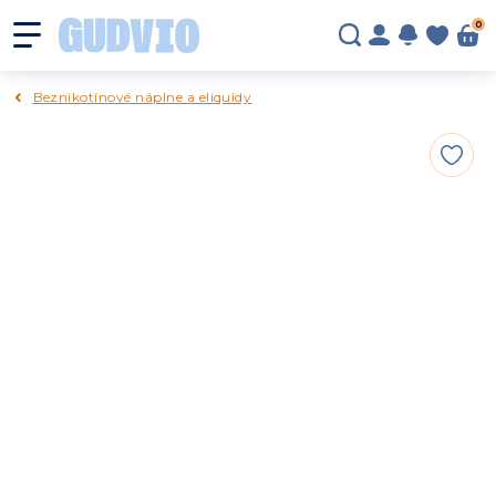
0
Beznikotínové náplne a eliquidy