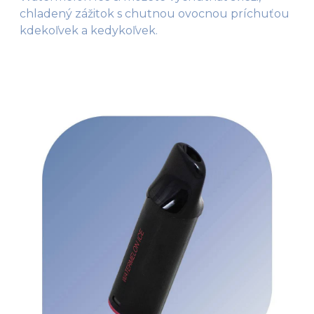
chladený zážitok s chutnou ovocnou príchuťou
kdekoľvek a kedykoľvek.