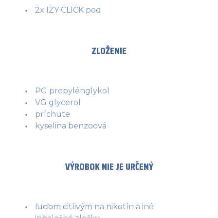
2x IZY CLICK pod
ZLOŽENIE
PG propylénglykol
VG glycerol
príchute
kyselina benzoová
VÝROBOK NIE JE URČENÝ
ľuďom citlivým na nikotín a iné