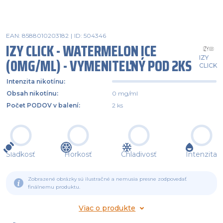
EAN: 8588010203182
|
ID: 504346
IZY CLICK - WATERMELON ICE
IZY
(0MG/ML) - VYMENITEĽNÝ POD 2KS
CLICK
Intenzita nikotínu
:
Obsah nikotínu
:
0 mg/ml
Počet PODOV v balení
:
2 ks
Sladkosť
Horkosť
Chladivosť
Intenzita
Zobrazené obrázky sú ilustračné a nemusia presne zodpovedať
finálnemu produktu.
Viac o produkte