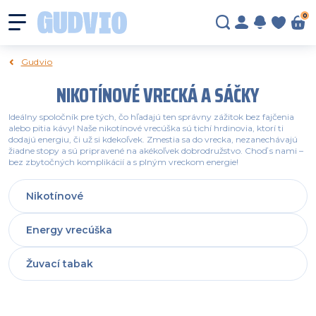
0
Gudvio
NIKOTÍNOVÉ VRECKÁ A SÁČKY
Ideálny spoločník pre tých, čo hľadajú ten správny zážitok bez fajčenia
alebo pitia kávy! Naše nikotínové vrecúška sú tichí hrdinovia, ktorí ti
dodajú energiu, či už si kdekoľvek. Zmestia sa do vrecka, nezanechávajú
žiadne stopy a sú pripravené na akékoľvek dobrodružstvo. Choď s nami –
bez zbytočných komplikácií a s plným vreckom energie!
Nikotínové
Energy vrecúška
Žuvací tabak