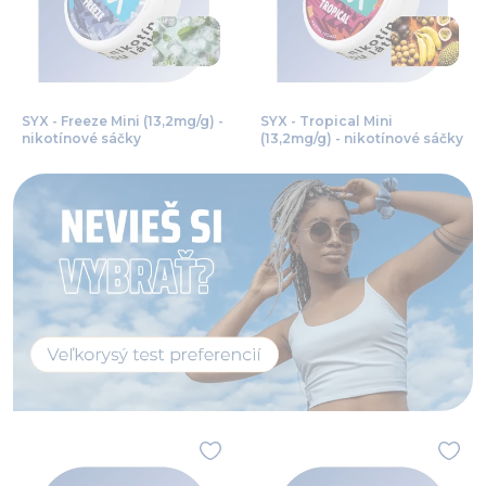
SYX - Freeze Mini (13,2mg/g) -
SYX - Tropical Mini
nikotínové sáčky
(13,2mg/g) - nikotínové sáčky