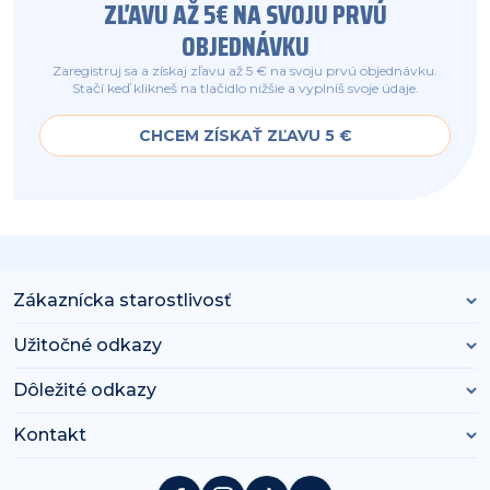
ZĽAVU AŽ 5€ NA SVOJU PRVÚ
OBJEDNÁVKU
Zaregistruj sa a získaj zľavu až 5 € na svoju prvú objednávku.
Stačí keď klikneš na tlačidlo nižšie a vyplníš svoje údaje.
CHCEM ZÍSKAŤ ZĽAVU 5 €
Zákaznícka starostlivosť
Užitočné odkazy
Dôležité odkazy
Kontakt