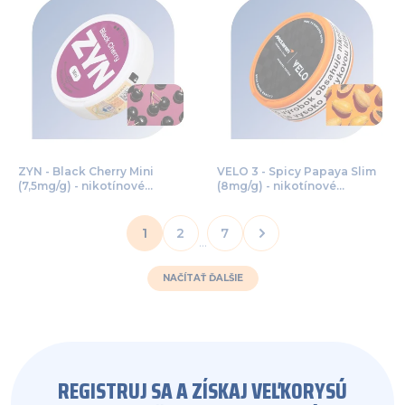
ZYN - Black Cherry Mini
VELO 3 - Spicy Papaya Slim
(7,5mg/g) - nikotínové
(8mg/g) - nikotínové
vrecúška
vrecúška
1
2
7
...
NAČÍTAŤ ĎALŠIE
REGISTRUJ SA A ZÍSKAJ VEĽKORYSÚ