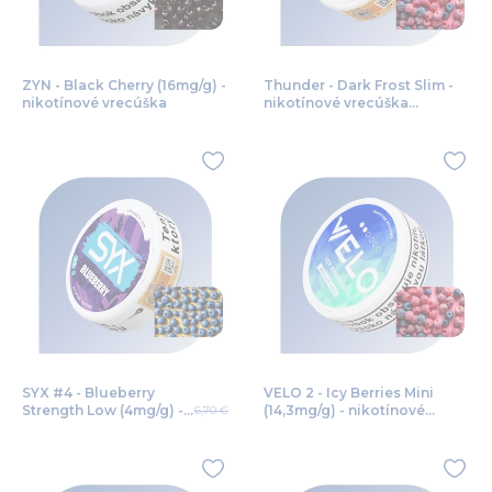
ZYN - Black Cherry (16mg/g) -
Thunder - Dark Frost Slim -
nikotínové vrecúška
nikotínové vrecúška
(12mg/g)
SYX #4 - Blueberry
VELO 2 - Icy Berries Mini
Strength Low (4mg/g) -
(14,3mg/g) - nikotínové
6,70 €
nikotínové vrecúška
vrecúška