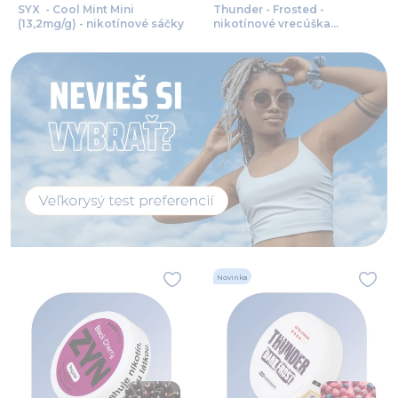
SYX - Cool Mint Mini
Thunder - Frosted -
(13,2mg/g) - nikotínové sáčky
nikotínové vrecúška
(16mg/g)
Novinka