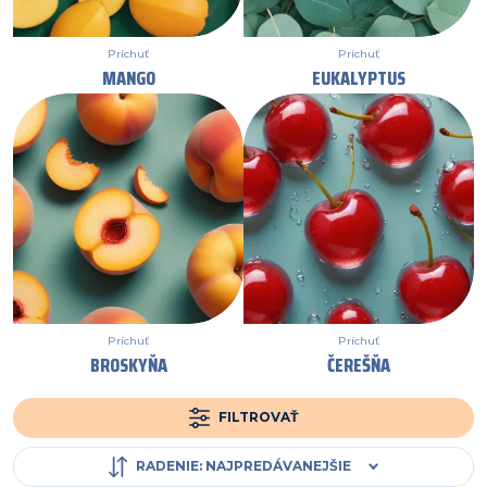
Príchuť
Príchuť
MANGO
EUKALYPTUS
Príchuť
Príchuť
BROSKYŇA
ČEREŠŇA
FILTROVAŤ
RADENIE
:
NAJPREDÁVANEJŠIE