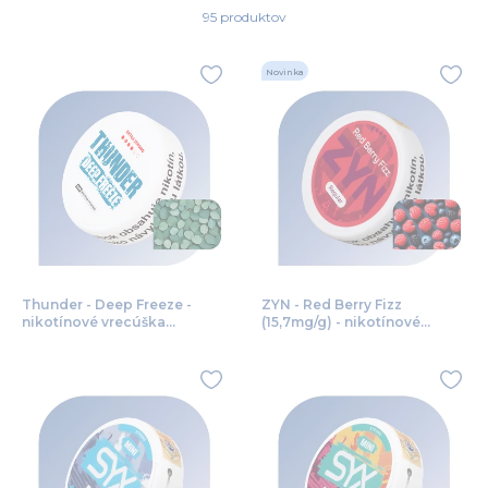
95 produktov
Novinka
Thunder - Deep Freeze -
ZYN - Red Berry Fizz
nikotínové vrecúška
(15,7mg/g) - nikotínové
(12mg/g)
vrecúška