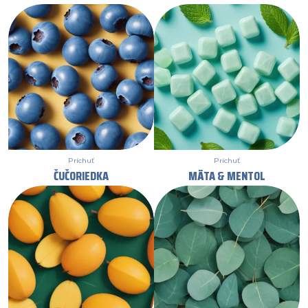
Príchuť
Príchuť
ČUČORIEDKA
MÄTA & MENTOL